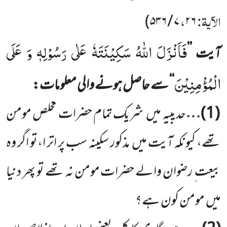
الآیۃ:
،
)
۵۳۶
/
۷
۲۶
فَاَنْزَلَ اللّٰهُ سَكِیْنَتَهٗ عَلٰى رَسُوْلِهٖ وَ عَلَى
آیت
’’
الْمُؤْمِنِیْنَ
‘‘
سے حاصل ہونے والی معلومات:
(
1
)…
حدیبیہ میں
شریک تمام حضرات مخلص مومن
تھے، کیونکہ آیت میں
مذکور سکینہ سب پر اتر ا،تو اگر وہ
بیعت ِ رضوان والے حضرات مومن نہ تھے تو پھر دنیا
میں
مومن کون ہے؟