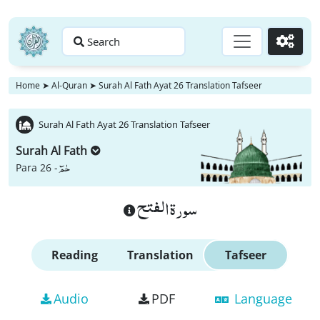
Search
Go
Home
➤
Al-Quran
➤
Surah Al Fath Ayat 26 Translation Tafseer
Surah Al Fath Ayat 26 Translation Tafseer
Surah Al Fath
حٰمٓ
Para 26 -
سورة الفتح
Reading
Translation
Tafseer
Audio
PDF
Language