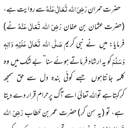
رَضِیَ اللہ تَعَالٰی عَنْہُ
حضر ت حمران
سے روایت ہے،
رَضِیَ اللہ تَعَالٰی عَنْہُ
(حضرت عثمان بن عفان
نے)
صَلَّی اللہ تَعَالٰی عَلَیْہِ وَاٰلِہٖ
فرمایا: میں
نے
نبی کریم
وَسَلَّمَ
کو یہ ارشاد فرماتے ہوئے
سنا’’ بے شک میں
وہ
کلمہ جانتاہوں
جسے کوئی بندہ دل سے
حق سمجھ
اللہ
کرکہتاہے تو
تعالیٰ اسے آگ پرحرام قرار دے دیتا
رَضِیَ اللہ
ہے، تو
(یہ سن کر)
حضرت عمربن خطاب