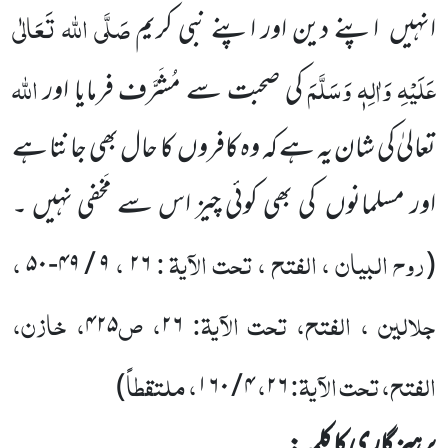
صَلَّی اللہ
تَعَالٰی
انہیں
اپنے دین اور اپنے نبی کریم
عَلَیْہِ وَاٰلِہٖ وَسَلَّمَ
اللہ
کی صحبت سے مُشَرَّف فرمایا اور
تعالیٰ کی شان یہ ہے کہ وہ کافروں
کا حال بھی جانتا ہے
اور مسلمانوں
کی بھی کوئی چیز اس سے مَخفی نہیں ۔
روح البیان ، الفتح ، تحت الآیۃ :
،
،
۵۰
-
۴۹
/
۹
۲۶
(
جلالین ، الفتح، تحت الآیۃ:
، ص
، خازن،
۴۲۵
۲۶
الفتح، تحت الآیۃ:
،
، ملتقطاً
)
۱۶۰
/
۴
۲۶
پرہیز گاری کا کلمہ: