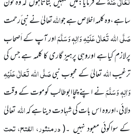
تَعَالٰی عَنْہُ
نے فرمایا:میں
تمہیں
بتاتاہوں
کہ وہ کون
اللہ
ساہے ،وہ کلمہ اخلاص ہے جو
تعالیٰ نے نبی ٔرحمت
صَلَّی اللہ تَعَالٰی عَلَیْہِ وَاٰلِہٖ وَسَلَّمَ
اور آپ کے اَصحاب
پرلازم کیاہے اوروہی پرہیز گاری کا کلمہ ہے جس کی
اللہ
صَلَّی اللہ تَعَالٰی عَلَیْہِ
ترغیب
تعالیٰ کے محبوب نبی
وَ
اٰلِہٖ وَسَلَّمَ
نے اپنے چچاابوطالب کوموت کے وقت
اللہ
دلائی،اوروہ
اس بات کی شہادت دیناہے کہ
تعالیٰ
درمنثور، الفتح، تحت
کے سواکوئی
معبود نہیں
۔
(