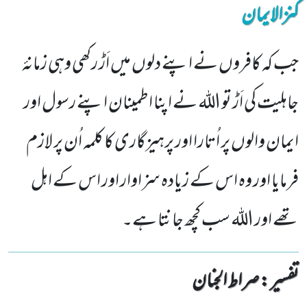
کنزالایمان
جب کہ کافروں نے اپنے دلوں میں اَڑ رکھی وہی زمانۂ
جاہلیت کی اَڑ تو اللہ نے اپنا اطمینان اپنے رسول اور
ایمان والوں پر اُتارا اور پرہیزگاری کا کلمہ اُن پر لازم
فرمایا اور وہ اس کے زیادہ سزاوار اور اس کے اہل
تھے اور اللہ سب کچھ جانتا ہے۔
تفسیر : ‎صراط الجنان