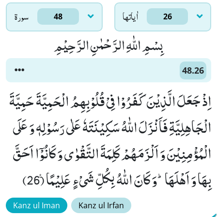
اٰياتها
سورۃ
48
26
بِسْمِ اللّٰهِ الرَّحْمٰنِ الرَّحِیْمِ
48.26
اِذْ جَعَلَ الَّذِیْنَ كَفَرُوْا فِیْ قُلُوْبِهِمُ الْحَمِیَّةَ حَمِیَّةَ
الْجَاهِلِیَّةِ فَاَنْزَلَ اللّٰهُ سَكِیْنَتَهٗ عَلٰى رَسُوْلِهٖ وَ عَلَى
الْمُؤْمِنِیْنَ وَ اَلْزَمَهُمْ كَلِمَةَ التَّقْوٰى وَ كَانُوْۤا اَحَقَّ
بِهَا وَ اَهْلَهَاؕ-وَ كَانَ اللّٰهُ بِكُلِّ شَیْءٍ عَلِیْمًا۠ (26)
Kanz ul Iman
Kanz ul Irfan