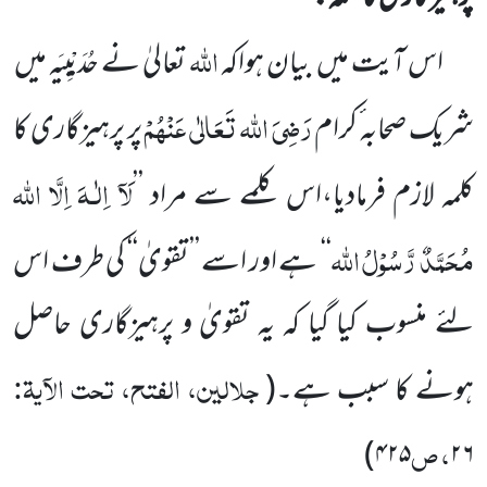
اللہ
اس آیت میں
بیان ہواکہ
تعالیٰ نے حُدَیْبِیَہ میں
رَضِیَ اللہ تَعَالٰی عَنْہُمْ
شریک صحابہ ٔکرام
پر پرہیزگاری کا
لَآ
اِلٰـہَ
اِلَّا
اللہ
کلمہ
لازم فرمادیا،اس کلمے سے مراد
’’
مُحَمَّدٌ
رَّسُوْلُ
اللہ
‘‘
ہے اور اسے ’’تقویٰ‘‘ کی طرف اس
لئے
منسوب کیا گیا کہ یہ تقویٰ و پرہیزگاری حاصل
جلالین، الفتح، تحت الآیۃ:
ہونے کا سبب ہے۔
(
، ص
)
۴۲۵
۲۶