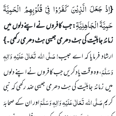
اِذْ جَعَلَ الَّذِیْنَ كَفَرُوْا فِیْ قُلُوْبِهِمُ الْحَمِیَّةَ
{
حَمِیَّةَ الْجَاهِلِیَّةِ
: جب کافروں
نے اپنے دلوں
میں
زمانۂ جاہلِیَّت کی
ہٹ دھرمی جیسی ہٹ دھرمی رکھی۔}
صَلَّی اللہ تَعَالٰی عَلَیْہِ وَاٰلِہٖ
ارشاد فرمایا کہ اے حبیب!
وَسَلَّمَ
، وہ وقت یاد کریں جب کافروں
نے اپنے دلوں
میں
زمانۂ جاہلِیَّت کی ہٹ دھرمی جیسی ضد رکھی کہ
نبی
صَلَّی اللہ تَعَالٰی عَلَیْہِ وَاٰلِہٖ وَسَلَّمَ
کریم
اور ان کے صحابۂ