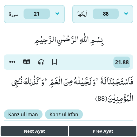
اٰياتها
سورۃ
21
88
بِسْمِ اللّٰهِ الرَّحْمٰنِ الرَّحِیْمِ
21.88
فَاسْتَجَبْنَا لَهٗۙ-وَ نَجَّیْنٰهُ مِنَ الْغَمِّؕ-وَ كَذٰلِكَ نُـْۨجِی
الْمُؤْمِنِیْنَ(88)
Kanz ul Iman
Kanz ul Irfan
Next
Ayat
Prev
Ayat