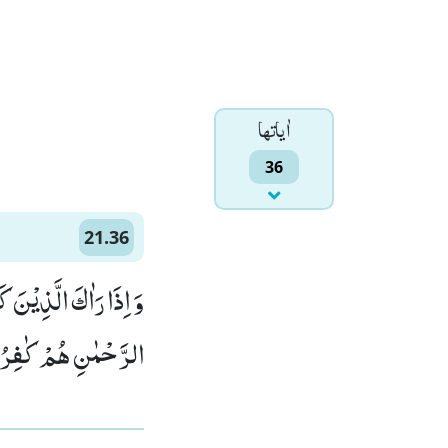
اٰياتها
36
21.36
وَ اِذَا رَاٰكَ الَّذِیْنَ 
الرَّحْمٰنِ هُمْ كٰفِرُو)