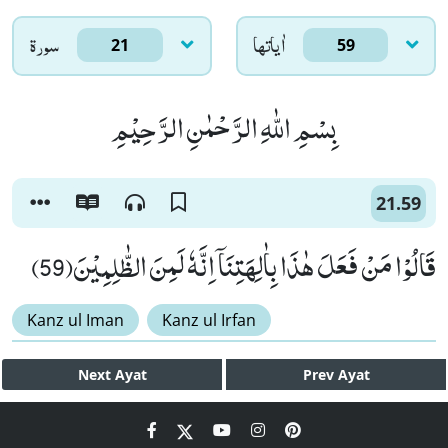
اٰياتها
سورۃ
21
59
بِسْمِ اللّٰهِ الرَّحْمٰنِ الرَّحِیْمِ
21.59
قَالُوْا مَنْ فَعَلَ هٰذَا بِاٰلِهَتِنَاۤ اِنَّهٗ لَمِنَ الظّٰلِمِیْنَ(59)
Kanz ul Iman
Kanz ul Irfan
Next
Ayat
Prev
Ayat