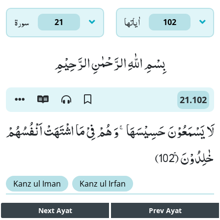
اٰياتها
سورۃ
21
102
بِسْمِ اللّٰهِ الرَّحْمٰنِ الرَّحِیْمِ
21.102
لَا یَسْمَعُوْنَ حَسِیْسَهَاۚ-وَ هُمْ فِیْ مَا اشْتَهَتْ اَنْفُسُهُمْ
خٰلِدُوْنَۚ (102)
Kanz ul Iman
Kanz ul Irfan
Next
Ayat
Prev
Ayat