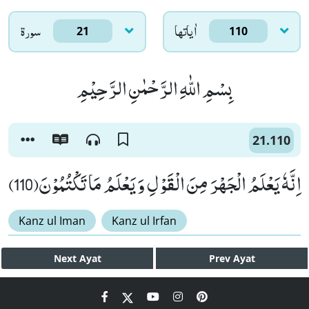
اٰياتها
سورۃ
21
110
بِسْمِ اللّٰهِ الرَّحْمٰنِ الرَّحِیْمِ
21.110
اِنَّهٗ یَعْلَمُ الْجَهْرَ مِنَ الْقَوْلِ وَ یَعْلَمُ مَا تَكْتُمُوْنَ(110)
Kanz ul Iman
Kanz ul Irfan
Next
Ayat
Prev
Ayat