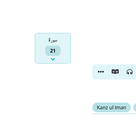
سورۃ
21
Kanz ul Iman