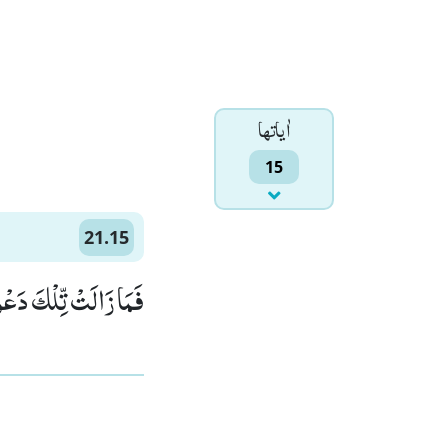
اٰياتها
15
21.15
فَمَا زَالَتْ تِّلْكَ دَ)