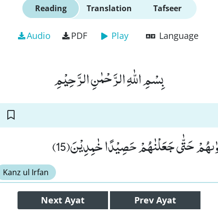
Reading
Translation
Tafseer
Audio
PDF
Play
Language
بِسْمِ اللّٰهِ الرَّحْمٰنِ الرَّحِیْمِ
عْوٰىهُمْ حَتّٰى جَعَلْنٰهُمْ حَصِیْدًا خٰمِدِیْنَ(15
Kanz ul Irfan
Next
Ayat
Prev
Ayat