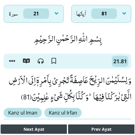
اٰياتها
سورۃ
21
81
بِسْمِ اللّٰهِ الرَّحْمٰنِ الرَّحِیْمِ
21.81
وَ لِسُلَیْمٰنَ الرِّیْحَ عَاصِفَةً تَجْرِیْ بِاَمْرِهٖۤ اِلَى الْاَرْضِ
الَّتِیْ بٰرَكْنَا فِیْهَاؕ-وَ كُنَّا بِكُلِّ شَیْءٍ عٰلِمِیْنَ(81)
Kanz ul Iman
Kanz ul Irfan
Next
Ayat
Prev
Ayat