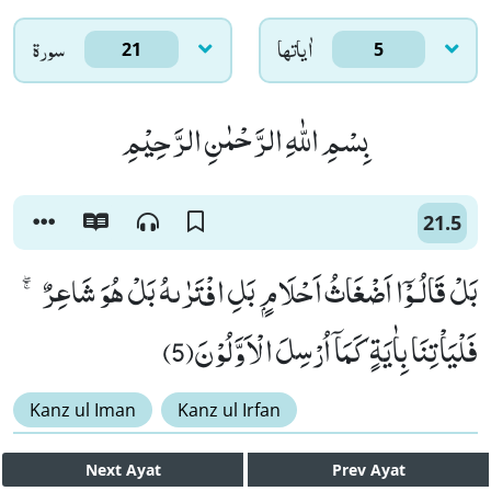
اٰياتها
سورۃ
21
5
بِسْمِ اللّٰهِ الرَّحْمٰنِ الرَّحِیْمِ
21.5
بَلْ قَالُـوْۤا اَضْغَاثُ اَحْلَامٍۭ بَلِ افْتَرٰىهُ بَلْ هُوَ شَاعِرٌ ۚۖ-
فَلْیَاْتِنَا بِاٰیَةٍ كَمَاۤ اُرْسِلَ الْاَوَّلُوْنَ(5)
Kanz ul Iman
Kanz ul Irfan
Next
Ayat
Prev
Ayat