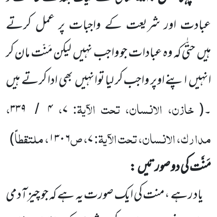
عبادت اور شریعت کے واجبات پر عمل کرتے
ہیں
حتّٰی کہ وہ
عبادات جو واجب نہیں
لیکن مَنّت مان کر
انہیں
اپنے اوپر واجب کر لیا توانہیں
بھی ادا کرتے ہیں
خازن، الانسان، تحت الآیۃ:
،
،
۔
(
۷
۴
۳۳۹
/
مدارک، الانسان، تحت الآیۃ:
، ص
، ملتقطاً
)
۱۳۰۶
۷
مَنَّت کی دو صورتیں
:
یاد رہے ،منت کی ایک صورت یہ ہے کہ جو چیز آدمی