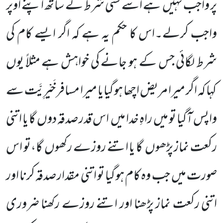
پر واجب نہیں
ہے اسے کسی شرط کے ساتھ اپنے اوپر
واجب کرلے۔اس کا حکم یہ ہے کہ اگر ایسے کام کی
شرط لگائی جس کے ہو جانے کی خواہش ہے مثلاً یوں
کہا کہ اگر میرا مریض اچھا ہو گیایا میرا مسافر خَیْرِیَّت سے
واپس آگیا تو میں
راہِ خدا میں
اس قدر صدقہ دوں
گا یا اتنی
رکعت نماز پڑھوں
گا یا اتنے روزے رکھوں
گا،تو اس
صورت میں
جب وہ کام ہو گیا تو اتنی مقدار صدقہ کرنا اور
اتنی رکعت نماز پڑھنا اور اتنے روزے رکھنا ضروری