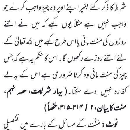
شرط کا ذکر کئے بغیر اپنے اوپر وہ چیز واجب کر لے جو
واجب نہیں
ہے مثلاً یوں
کہے کہ میں
نے اتنے
اللّٰہ
روزوں
کی منت مانی یا اس طرح کہے میں
تعالیٰ کے
لئے اتنے روزے رکھوں
گا۔اس کا حکم یہ ہے
کہ جس
چیز کی منت مانی وہ کرنا ضرور ی ہے اس کے بدلے
کفارہ نہیں
دے سکتا۔
(
بہار شریعت، حصہ نہم،
منت کا بیان،
۲
۳۱۴
۳۱۵، ملخصاً
)
-
/
نوٹ:
مَنَّت کے مسائل کے بارے میں
تفصیلی