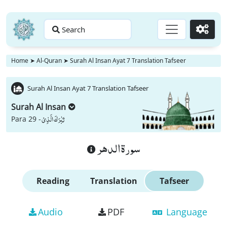
Search
Go
Home
➤
Al-Quran
➤
Surah Al Insan Ayat 7 Translation Tafseer
Surah Al Insan Ayat 7 Translation Tafseer
Surah Al Insan
تَبٰرَكَ الَّذِیْ
Para 29 -
سورة الدهر
Reading
Translation
Tafseer
Audio
PDF
Language