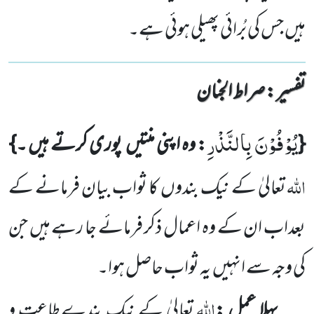
ہیں جس کی بُرائی پھیلی ہوئی ہے۔
تفسیر : ‎صراط الجنان
یُوْفُوْنَ بِالنَّذْرِ
{
: وہ اپنی منتیں
پوری کرتے ہیں ۔}
اللّٰہ
تعالیٰ کے نیک بندوں
کا ثواب بیان فرمانے کے
بعداب ان کے
وہ اعمال ذکر فرمائے جا رہے ہیں جن
کی وجہ سے انہیں
یہ ثواب حاصل ہوا۔
اللّٰہ
پہلا عمل :
تعالیٰ کے نیک
بندے طاعت و