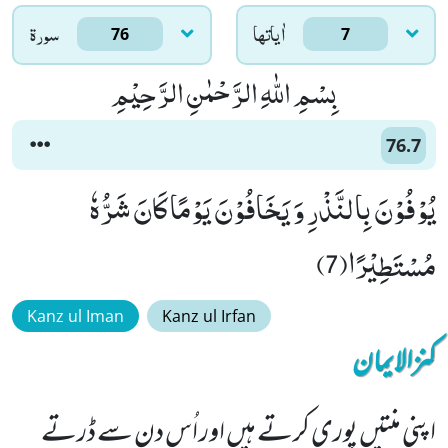
اٰياتها
سورۃ
76
7
بِسْمِ اللّٰهِ الرَّحْمٰنِ الرَّحِیْمِ
76.7
یُوْفُوْنَ بِالنَّذْرِ وَ یَخَافُوْنَ یَوْمًا كَانَ شَرُّهٗ
مُسْتَطِیْرًا(7)
Kanz ul Iman
Kanz ul Irfan
کنزالایمان
اپنی منتیں پوری کرتے ہیں اور اُس دن سے ڈرتے