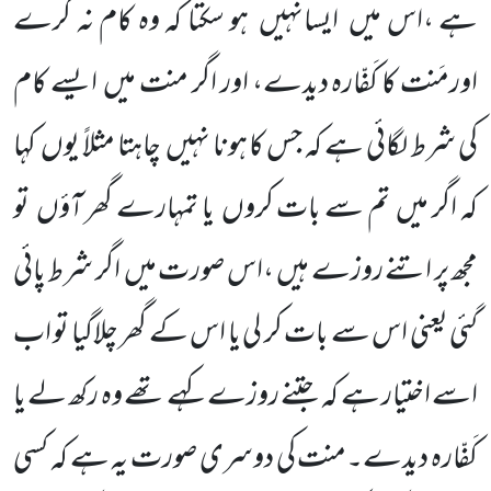
ہے ،اس میں
ایسانہیں
ہو سکتا کہ وہ کام نہ کرے
اورمَنت کا کَفّارہ دیدے، اور اگر منت میں
ایسے کام
کی شرط لگائی ہے کہ جس کا ہونا نہیں
چاہتا مثلاً یوں
کہا
کہ اگر میں
تم سے بات کروں
یا تمہارے گھر آؤں
تو
مجھ پر اتنے روزے ہیں
،اس صورت میں
اگر شرط پائی
گئی یعنی اس سے بات کر لی یا اس کے گھر چلاگیا تو اب
اسے اختیار ہے کہ جتنے روزے کہے تھے وہ رکھ لے یا
کَفّارہ دیدے۔منت کی دوسری صورت یہ ہے کہ کسی