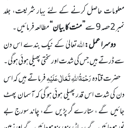
معلومات حاصل کرنے کے لئے بہار شریعت، جلد
نمبر
2
حصہ
9
سے
’’ منت کا بیان‘‘
مطالعہ فرمائیں ۔
اللّٰہ
دوسرا عمل:
تعالیٰ کے نیک بندے اس دن
سے ڈرتے ہیں
جس کی شدت اور سختی پھیلی ہوئی ہوگی۔
رَحْمَۃُاللّٰہِ تَعَالٰی عَلَیْہِ
حضرت قتادہ
فرماتے ہیں
کہ اس
دن کی شدت اس قدر پھیلی ہوئی ہو گی کہ آسمان پھٹ
جائیں
گے ، ستارے گر پڑیں
گے، چاند سورج بے
نور ہوجائیں
گے، پہاڑ ریزہ ریزہ ہوجائیں
گے اورزمین