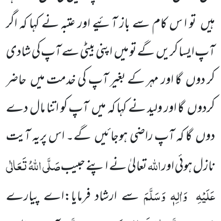
ہیں
تو ا س کام سے باز آئیے اور عتبہ نے کہا کہ اگر
آپ ایسا کریں
گے تو میں
اپنی بیٹی سے آپ کی شادی
کر دوں
گا اور مہر کے بغیر آپ کی خدمت میں
حاضر
کردوں
گا اور ولید نے کہا کہ میں
آپ کو اتنا مال دے
دوں
گا کہ
آپ راضی ہوجائیں
گے۔ اس پریہ آیت
اللّٰہ
صَلَّی اللّٰہُ تَعَالٰی
نازل
ہوئی اور
تعالیٰ نے اپنے حبیب
عَلَیْہِ
وَاٰلِہٖ وَسَلَّمَ
سے
ارشاد فرمایا:اے پیارے