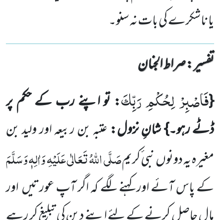
یا ناشکرے کی بات نہ سنو۔
تفسیر : ‎صراط الجنان
فَاصْبِرْ لِحُكْمِ رَبِّكَ
{
: تو اپنے رب کے حکم پر
ڈٹے رہو۔}
شانِ نزول:
عتبہ بن ربیعہ اور ولید بن
صَلَّی اللّٰہُ تَعَالٰی عَلَیْہِ
وَاٰلِہٖ وَسَلَّمَ
مغیرہ یہ دونوں
نبی ٔکریم
کے پاس آئے اور کہنے لگے کہ اگر آپ عورتیں
اور
مال حاصل کرنے کے لئے اپنے دین کی تبلیغ کر رہے