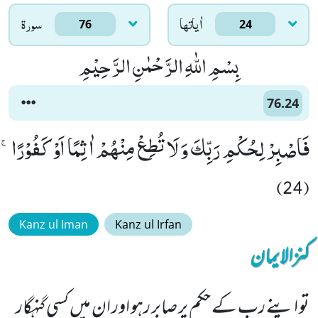
اٰياتها
سورۃ
76
24
بِسْمِ اللّٰهِ الرَّحْمٰنِ الرَّحِیْمِ
76.24
فَاصْبِرْ لِحُكْمِ رَبِّكَ وَ لَا تُطِعْ مِنْهُمْ اٰثِمًا اَوْ كَفُوْرًاۚ
(24)
Kanz ul Iman
Kanz ul Irfan
کنزالایمان
تو اپنے رب کے حکم پر صابر رہو اور ان میں کسی گنہگار