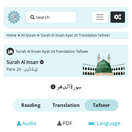
Search
Go
Home
➤
Al-Quran
➤
Surah Al Insan Ayat 24 Translation Tafseer
Surah Al Insan Ayat 24 Translation Tafseer
Surah Al Insan
تَبٰرَكَ الَّذِیْ
Para 29 -
سورة الدهر
Reading
Translation
Tafseer
Audio
PDF
Language