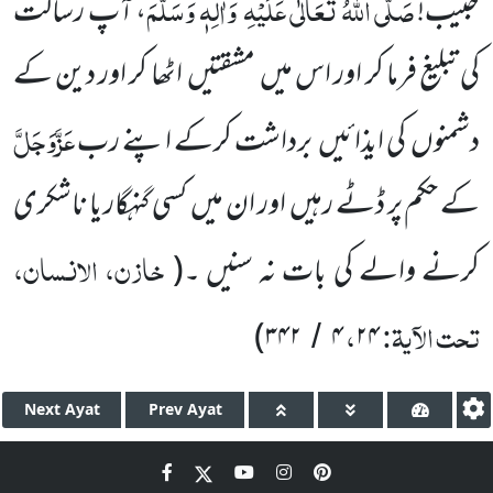
صَلَّی اللّٰہُ تَعَالٰی عَلَیْہِ
وَاٰلِہٖ وَسَلَّمَ
حبیب!
، آپ
رسالت
کی تبلیغ فرما کر اور اس میں
مشقتیں
اٹھا کر
اور دین کے
عَزَّوَجَلَّ
دشمنوں
کی ایذائیں
برداشت کرکے اپنے رب
کے حکم پر ڈٹے رہیں
اور ان میں
کسی گنہگار یا ناشکری
خازن، الانسان،
کرنے والے کی بات نہ سنیں ۔
(
تحت الآیۃ:
،
)
۳۴۲
۴
۲۴
/
Next
Ayat
Prev
Ayat