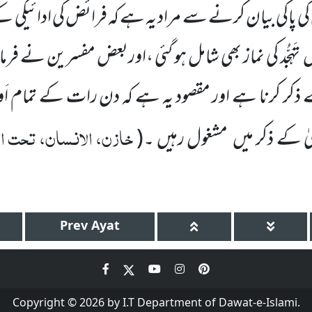
ٰ کی پاکی بیان کرنے سے مراد یہ ہے کہ فرائض کی ادائیگی ک
ں
تَہَجُّد کی نماز بھی شامل ہو گئی ،اوربعض مفسرین نے فرم
ذکر کرنا ہے اور مقصود یہ ہے کہ دن رات کے تمام اَ
خازن، الانسان، تحت الا
یٰ کے ذکر میں
مشغول رہیں ۔
(
Prev
Ayat
Copyright © 2026 by I.T Department of Dawat-e-Islami.