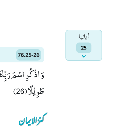
اٰياتها
25
76.25-26
طَوِیْلًا(26)
کنزالایمان