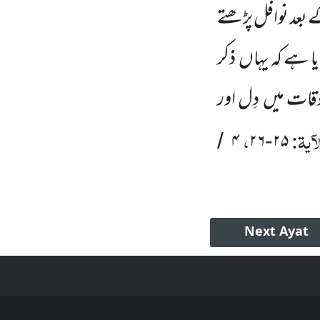
ے بعد نوافل پڑھتے
ایا ہے کہ یہاں
ذکر
وقات میں
دِل اور
ٓیۃ:
،
۴
۲۶
۲۵
/
-
Next
Ayat