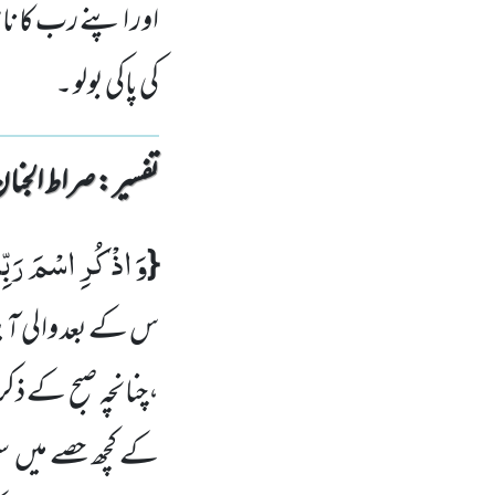
اور اپنے رب کا نا
کی پاکی بولو ۔
تفسیر : ‎صراط الجنان
وَ اذْكُرِ اسْمَ رَبِّك
{
س کے بعد والی آ
،چنانچہ صبح کے ذکر
کے کچھ حصے میں
س