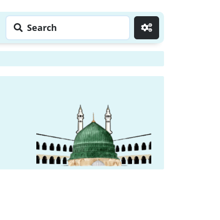
Search
Go