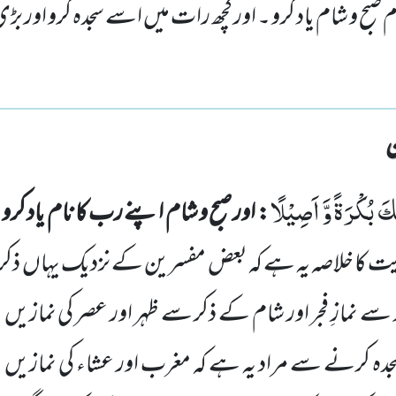
م صبح و شام یاد کرو ۔ اور کچھ رات میں اسے سجدہ کرو او
َ بُكْرَةً وَّ اَصِیْلًا
: اور صبح و شام اپنے رب کا نام یاد کرو
یت کا خلاصہ یہ ہے کہ بعض مفسرین کے نزدیک یہاں
ذکر
 سے نمازِ فجر اور شام کے ذکر سے ظہر اور عصر کی نمازیں
م
جدہ کرنے سے مراد یہ ہے کہ مغرب اور عشاء کی نمازیں
پ