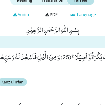
Reading
Translation
Tafseer
Audio
PDF
Language
بِسْمِ اللّٰهِ الرَّحْمٰنِ الرَّحِیْمِ
وَ اذْكُرِ اسْمَ رَبِّكَ بُكْرَةً وَّ اَصِیْلًاﭕ(25) وَ مِنَ الَّیْلِ فَاسْجُدْ لَهٗ وَ س
Kanz ul Irfan