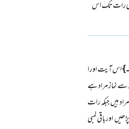
ر بڑی رات تک اس
۔}
اس آیت اور ا
 سے نماز مراد ہے
راد ہیں
جبکہ رات
ڑھیں
اورباقی لمبی