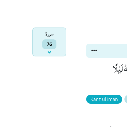
سورۃ
76
َبِّحْهُ لَیْلًا
Kanz ul Iman