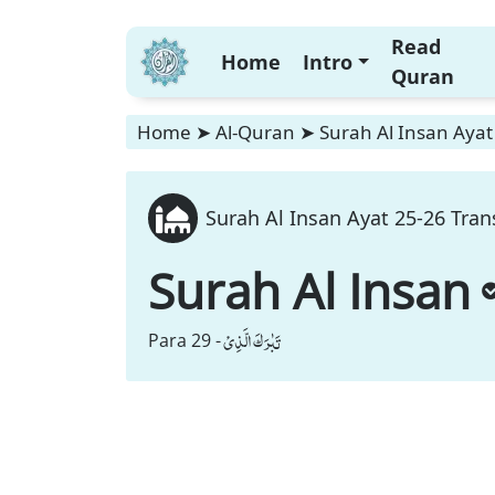
Read
Home
Intro
Quran
Home
➤
Al-Quran
➤
Surah Al Insan Ayat
Surah Al Insan Ayat 25-26 Tran
Surah Al Insan
تَبٰرَكَ الَّذِیْ
Para 29 -