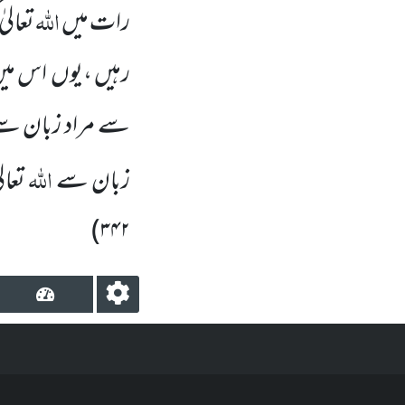
اللّٰہ
رات میں
تعالی
رہیں ،یوں
اس می
سے مراد زبان سے 
اللّٰہ
زبان سے
تعال
)
۳۴۲