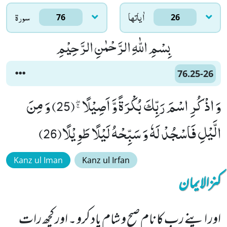
اٰياتها
سورۃ
76
26
بِسْمِ اللّٰهِ الرَّحْمٰنِ الرَّحِیْمِ
76.25-26
وَ اذْكُرِ اسْمَ رَبِّكَ بُكْرَةً وَّ اَصِیْلًاﭕ(25) وَ مِنَ
الَّیْلِ فَاسْجُدْ لَهٗ وَ سَبِّحْهُ لَیْلًا طَوِیْلًا(26)
Kanz ul Iman
Kanz ul Irfan
کنزالایمان
اور اپنے رب کا نام صبح و شام یاد کرو ۔ اور کچھ رات