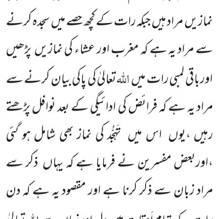
نمازیں
مراد ہیں
جبکہ رات کے کچھ حصے میں
سجدہ کرنے
سے مراد یہ ہے کہ مغرب اور عشاء کی نمازیں
پڑھیں
اللّٰہ
اورباقی لمبی رات میں
تعالیٰ کی پاکی بیان کرنے سے
مراد یہ ہے کہ فرائض کی ادائیگی کے بعد نوافل پڑھتے
رہیں ،یوں
اس میں
تَہَجُّد کی نماز بھی شامل ہو گئی
،اوربعض مفسرین نے فرمایا ہے کہ یہاں
ذکر سے
مراد زبان سے ذکر کرنا ہے اور مقصود یہ ہے کہ دن
اللّٰہ