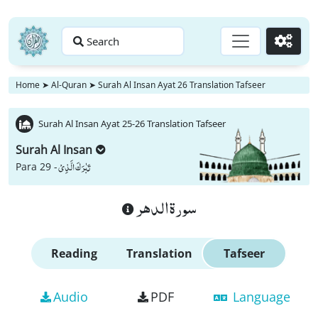
Search
Go
Home
➤
Al-Quran
➤
Surah Al Insan Ayat 26 Translation Tafseer
Surah Al Insan Ayat 25-26 Translation Tafseer
Surah Al Insan
تَبٰرَكَ الَّذِیْ
Para 29 -
سورة الدهر
Reading
Translation
Tafseer
Audio
PDF
Language