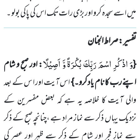
میں اسے سجدہ کرو اور بڑی رات تک اس کی پاکی بولو ۔
تفسیر : ‎صراط الجنان
وَ اذْكُرِ اسْمَ رَبِّكَ بُكْرَةً وَّ اَصِیْلًا
{
: اور صبح و شام
اپنے رب کا نام یاد کرو۔}
اس آیت اور ا س کے بعد
والی آیت کا خلاصہ یہ ہے کہ بعض مفسرین کے
نزدیک یہاں
ذکر سے نماز مراد ہے ،چنانچہ صبح کے ذکر
سے نمازِ فجر اور شام کے ذکر سے ظہر اور عصر کی