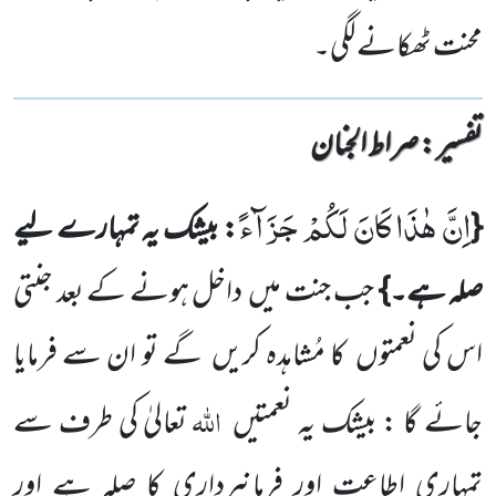
محنت ٹھکانے لگی۔
تفسیر : ‎صراط الجنان
اِنَّ هٰذَا كَانَ لَكُمْ جَزَآءً
{
: بیشک یہ تمہارے لیے
صلہ ہے۔}
جب جنت میں
داخل ہونے کے بعد جنتی
اس کی نعمتوں
کا
مُشاہدہ کریں
گے تو ان سے فرمایا
اللّٰہ
جائے گا : بیشک یہ نعمتیں
تعالیٰ کی طرف سے
تمہاری
اطاعت اور فرمانبرداری کا صلہ ہے اور