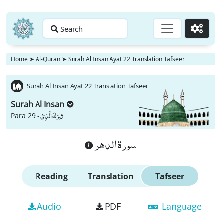
Search
Go
Home
➤
Al-Quran
➤
Surah Al Insan Ayat 22 Translation Tafseer
Surah Al Insan Ayat 22 Translation Tafseer
Surah Al Insan
تَبٰرَكَ الَّذِیْ
Para 29 -
سورة الدهر
Reading
Translation
Tafseer
Audio
PDF
Language