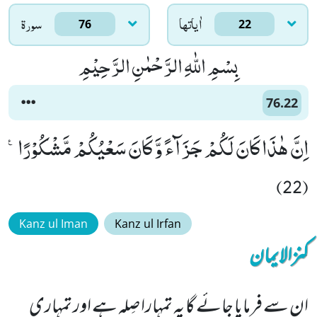
اٰياتها
سورۃ
76
22
بِسْمِ اللّٰهِ الرَّحْمٰنِ الرَّحِیْمِ
76.22
اِنَّ هٰذَا كَانَ لَكُمْ جَزَآءً وَّ كَانَ سَعْیُكُمْ مَّشْكُوْرًا۠
(22)
Kanz ul Iman
Kanz ul Irfan
کنزالایمان
ان سے فرمایا جائے گا یہ تمہارا صِلہ ہے اور تمہاری