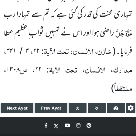
تمہاری محنت کی قدر کی گئی ہے کہ تم سے تمہارا رب
عَزَّوَجَلَّ
راضی ہوا اور اس نے تمہیں
ثواب ِعظیم عطا
خازن، الانسان، تحت الآیۃ:
،
،
فرمایا۔
(
۲۲
۴
۳۴۱
/
مدارک، الانسان، تحت الآیۃ:
، ص
،
۱۳۰۸
۲۲
ملتقطاً
)
Next
Ayat
Prev
Ayat