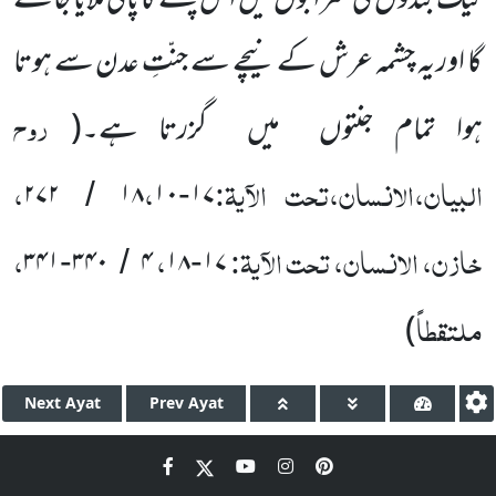
نیک بندوں
کی شرابوں
میں
اس چشمے کا پانی ملایا جائے
گا اور یہ چشمہ عرش کے نیچے سے جنّتِ عدن سے ہوتا
روح
ہوا تمام جنتوں
میں
گزرتا ہے۔
(
البیان،الانسان،تحت الآیۃ:
،
،
۲۷۲
۱۸
۱۰
۱۷
/
-
خازن، الانسان، تحت الآیۃ:
،
،
۳۴۱
۳۴۰
۴
۱۸
۱۷
-
/
-
ملتقطاً
)
Next
Ayat
Prev
Ayat