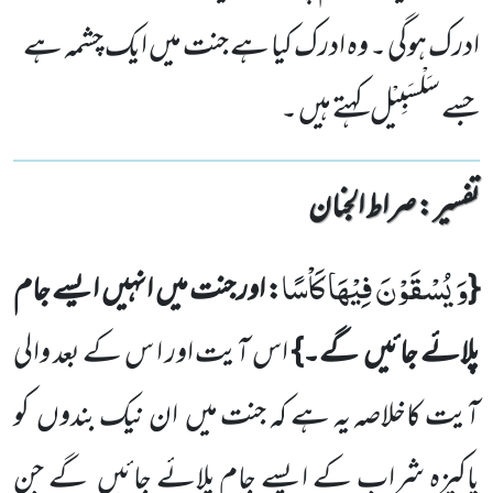
ادرک ہوگی ۔ وہ ادرک کیا ہے جنت میں ایک چشمہ ہے
جسے سَلْسَبِیْل کہتے ہیں ۔
تفسیر : ‎صراط الجنان
وَ یُسْقَوْنَ فِیْهَا كَاْسًا
{
: اور جنت میں
انہیں
ایسے جام
پلائے جائیں
گے۔}
اس آیت اور ا س کے بعد والی
آیت
کاخلاصہ یہ ہے کہ جنت میں
ان نیک بندوں
کو
پاکیزہ شراب کے ایسے جام پلائے جائیں
گے جن