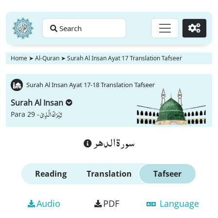
Search
Go
Home
➤
Al-Quran
➤
Surah Al Insan Ayat 17 Translation Tafseer
Surah Al Insan Ayat 17-18 Translation Tafseer
Surah Al Insan
تَبٰرَكَ الَّذِیْ
Para 29 -
سورة الدهر
Reading
Translation
Tafseer
Audio
PDF
Language