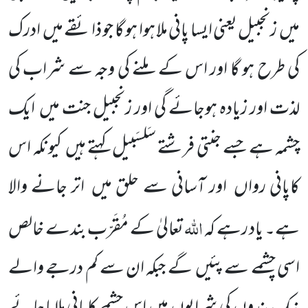
میں
زنجبیل یعنی ایسا پانی ملا ہوا ہو گا جو ذائقے میں
ادرک
کی طرح ہو گا اور اس کے ملنے کی وجہ سے شراب کی
لذت اور زیادہ ہوجائے گی اور زنجبیل جنت میں
ایک
چشمہ ہے جسے جنتی فرشتے سَلسَبیل کہتے ہیں
کیونکہ اس
کاپانی رواں
اور آسانی سے حلق میں
اتر
جانے والا
اللّٰہ
ہے۔ یاد رہے کہ
تعالیٰ کے مُقَرّب بندے خالص
اسی چشمے سے پئیں
گے جبکہ ان سے کم درجے والے