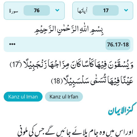
اٰياتها
سورۃ
76
17
بِسْمِ اللّٰهِ الرَّحْمٰنِ الرَّحِیْمِ
76.17-18
وَ یُسْقَوْنَ فِیْهَا كَاْسًا كَانَ مِزَاجُهَا زَنْجَبِیْلًاۚ (17)
عَیْنًا فِیْهَا تُسَمّٰى سَلْسَبِیْلًا(18)
Kanz ul Iman
Kanz ul Irfan
کنزالایمان
اور اس میں وہ جام پلائے جائیں گے جس کی ملونی