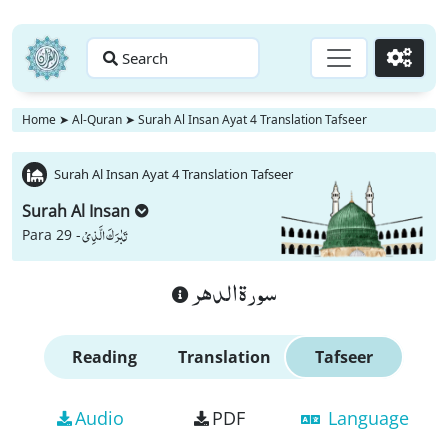
Search
Go
Home
➤
Al-Quran
➤
Surah Al Insan Ayat 4 Translation Tafseer
Surah Al Insan Ayat 4 Translation Tafseer
Surah Al Insan
تَبٰرَكَ الَّذِیْ
Para 29 -
سورة الدهر
Reading
Translation
Tafseer
Audio
PDF
Language