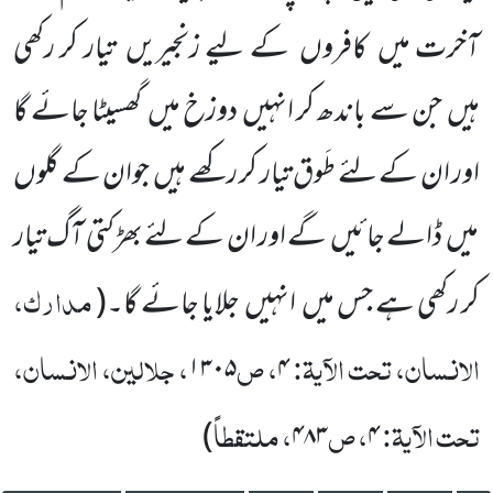
آخرت میں
کافروں
کے لیے زنجیریں
تیار کر رکھی
ہیں
جن سے باندھ کر انہیں
دوزخ میں
گھسیٹا جائے گا
اور ان کے لئے طَوق تیار کر رکھے ہیں
جوان کے گلوں
میں
ڈالے جائیں
گے اور ان کے لئے بھڑکتی آگ تیار
مدارک،
کر رکھی ہے جس میں
انہیں
جلایا جائے گا۔
(
الانسان، تحت الآیۃ:
، ص
، جلالین، الانسان،
۱۳۰۵
۴
تحت الآیۃ:
، ص
، ملتقطاً
)
۴۸۳
۴