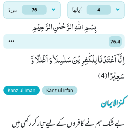
اٰياتها
سورۃ
76
4
بِسْمِ اللّٰهِ الرَّحْمٰنِ الرَّحِیْمِ
76.4
اِنَّاۤ اَعْتَدْنَا لِلْكٰفِرِیْنَ سَلٰسِلَاۡ وَ اَغْلٰلًا وَّ
سَعِیْرًا(4)
Kanz ul Iman
Kanz ul Irfan
کنزالایمان
بے شک ہم نے کافروں کے لیے تیار کر رکھی ہیں