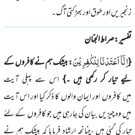
زنجیریں اور طوق اور بھڑکتی آگ۔
تفسیر : ‎صراط الجنان
اِنَّاۤ اَعْتَدْنَا لِلْكٰفِرِیْنَ
{
: بیشک ہم نے کافروں
کے
لیے تیار کر رکھی ہیں ۔}
اس سے پہلی آیت
میں
کافروں
اور ایمان والوں
کا ذکر کیا اور اس آیت
میں
وہ چیزیں
بیان کی جارہی ہیں
جو کافروں
کے لئے
تیار کی گئی ہیں ،چنانچہ ارشاد فرمایا کہ بیشک ہم نے