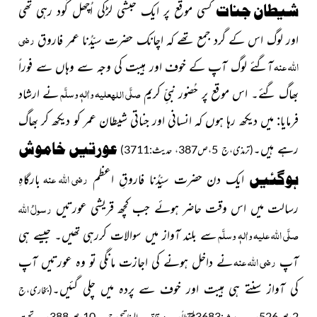
شیطان جنات
کسی موقع پر
ایک حبشی لڑکی اُچھل کُود رہی تھی
رضی
اور لوگ اس کے گرد جمع تھے کہ اچانک حضرت سیّدُنا عمر فاروق
اللہ عنہ
آگئے لوگ آپ کے خوف اور ہیبت کی وجہ سے وہاں سے فوراً
صلَّی
علیہ واٰلہٖ وسلَّم
اللہ
بھاگ گئے۔
اس موقع پر حُضور نبیِّ کریم
نے ارشاد
فرمایا:
میں دیکھ رہا ہوں کہ انسانی اور جناتی شیطان عمر کو دیکھ کر بھاگ
عورتیں خاموش
رہے ہیں۔
(ترمذی،ج 5،ص387، حدیث:3711)
رضی اللہ عنہ
ہوگئیں
ایک دن حضرت سیِّدُنا فاروقِ اعظم
بارگاہِ
رسولُ
اللہ
رسالت میں اس وقت حاضر ہوئے جب کچھ قریشی عورتیں
صلَّی اللہ علیہ واٰلہٖ وسلَّم
سے بلند آواز میں سوالات کررہی تھیں
۔ جیسے ہی
رضی اللہ عنہ
آپ
نے داخل ہونے کی اجازت مانگی تو وہ عورتیں آپ
کی آواز سنتے ہی ہیبت اور خوف سے پردہ میں چلی گئیں۔
(بخاری،ج
2،ص526، حدیث:3683ملتقطاً، مرقاۃ
المفاتیح،ج 10،ص388، تحت