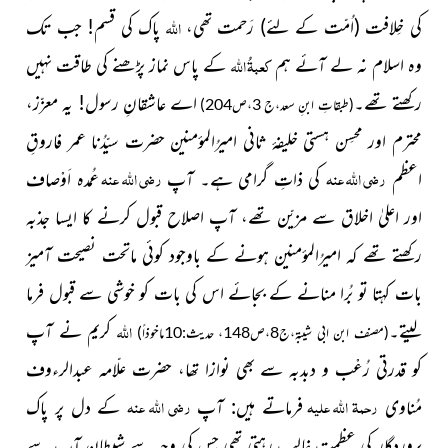
اللہ
کی خِلافت
(اُمّت کے لئے)
رَحمت تھی،
پاک کی قسم! جب تک
کعبۃُ
اللہ
وہ اسلام نہ لے آئے ہم
کے
پاس نماز پڑھنے کی طاقت نہیں
رکھتے تھے۔
اے عاشقانِ رسول! یہ معزّز،
(طبقاتِ ابنِ سعد،ج 3،ص204)
محترم اور محسِن ہستی خلیفۂ ثانی امیرُالمؤمنین حضرت سیّدُنا عمر فاروقِ
رضی اللہ عنہ
رضی اللہ عنہ
اعظم
کی ذاتِ گرامی ہے۔ آپ
عُمدہ اَوْصاف
اور اعلیٰ اخلاق سے مزیّن تھے، آپ اصلاح قبول کرنے کا ایسا جذبہ
رکھتے تھے کہ امیرُالمؤمنین ہونے کے باوجود کوئی ماتحت نصیحت آمیز
بات کہتا تو بُرا منانے کے بجائے اس کی بات کو خوشی سے قبول فرما
اللہ
لیتے۔
کریم نے آپ
(مصنف ابن ابی شیبۃ،ج8،ص148، حدیث:10ماخوذاً)
کو قدرتی رُعْب و دبدبہ سے بھی نوازا تھا، حضرت
علّامہ عبدالرءوف
رحمۃ اللہ علیہ
رضی اللہ عنہ
مُناوی
فرماتے ہیں: آپ
کے دل پر پاک
پروردگار کی عظمت غالب رہتی تھی جس کی وجہ سے شیطان آپ سے