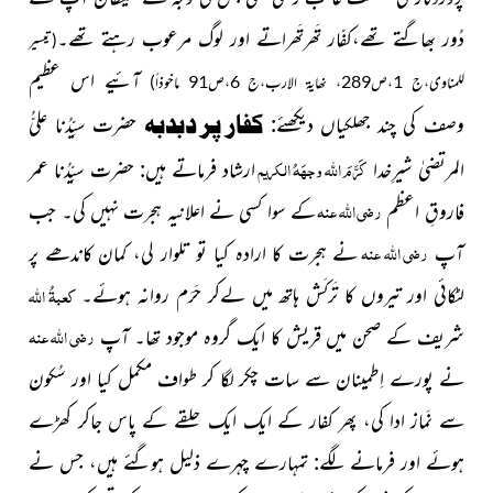
دُور بھاگتے تھے،کفّار تَھرتَھراتے اور لوگ مرعوب رہتے تھے۔
(تیسیر
آئیے اس عظیم
للمناوی،ج 1،ص289، نھایۃ الارب،ج 6،ص91 ماخوذاً)
کفار پر دبدبہ
وصف کی چند جھلکیاں دیکھئے:
حضرت سیِّدُنا علیُّ
کَرَّمَ اللہ وجہَہُ الکریم
المرتضیٰ شیرِخدا
ارشاد فرماتے ہیں: حضرت سیِّدُنا عمر
رضی اللہ عنہ
فاروقِ اعظم
کے سوا کسی نے اعلانیہ ہجرت نہیں کی۔ جب
رضی اللہ عنہ
آپ
نے ہجرت کا ارادہ کیا تو تلوار لی، کمان کاندھے پر
کعبۃُ
اللہ
لٹکائی اور تیروں کا تَرکَش ہاتھ میں لےکر حَرَم روانہ ہوئے۔
رضی اللہ عنہ
شریف کے صحن میں قریش کا ایک گروہ موجود تھا۔ آپ
نے پورے اِطمینان سے سات چکر لگا کر طواف مکمل کیا اور سُکون
سے نَماز ادا کی، پھر کفار کے ایک ایک حلقے کے پاس جاکر کھڑے
ہوئے اور فرمانے لگے: تمہارے چہرے ذلیل ہوگئے ہیں، جس نے