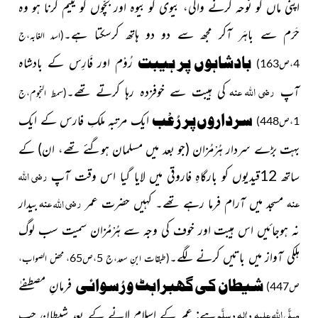
اپنی ماں کو نوحہ کرنے والی، بیوی کو بیوہ اور
بچّوں کو یتیم کرنا ہو وہ
حَرَم سے باہَر آکر مجھ سے دو دو ہاتھ کرسکتا
ہے۔
(اسد الغابہ،ج
بادشاہوں پر ہیبت
رُوْم اور فَارِس کے بادشاہ
4،ص163)
رضی اللہ عنہ
آپ
کی ہیبت سے خوفزدہ رہا کرتے تھے۔
(سمط النجوم،ج
سرداروں پر رُعْب
ایک مرتبہ ملکِ فارس کے ایک
1،ص448)
بہت بڑے سردار ہُرْمُزان
(جو بعد میں مسلمان ہوگئے تھے، ان)
کے
رضی اللہ
ساتھ 12قیدیوں کو بارگاہِ فاروقی میں لایا گیا اس وقت آپ
عنہ
رضی
عنہ
اللہ
مسجد میں آرام فرما رہے تھے۔ کہیں حضرت عمر
بیدار
نہ ہوجائیں اس ہیبت اور خوف کی وجہ سے ہُرْمُزان
سمیت سب لوگ
ہلکی آواز میں باتیں کرنے لگے۔
(طبقات ابنِ سعد،ج 5،ص65، محض الصواب،
شیطان کی گھبراہٹ و رُسوائی
فرمانِ مصطفےٰ
ص447)
صلَّی اللہ علیہ واٰلہٖ وسلَّم
ہے:
عمر کے اسلام لانے کے بعد شیطان جب