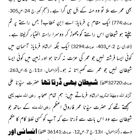
بھی
عمر سے ملا تو وہ منہ کے
بَل ہی گِرا ہے۔
(معجم کبیر،ج 24،ص305،
ایک مقام پر فرمایا:
اے اِبنِ خطاب! جس راستے پر تم
حدیث:774)
چلتے ہو شیطان اس راستے کو
چھوڑ کر دوسرا راستہ اختیار کرلیتا ہے۔
ایک جگہ ارشاد فرمایا: آسمان میں
(بخاری،ج 2،ص403، حديث:3294)
کوئی ایسا فرشتہ نہیں جو عمر کی عزت نہ کرتا ہو اور زمین میں کوئی ایسا
شیطان نہیں جو عمر سے
گھبراتا نہ ہو۔
(کنزالعمال، جز11،ج 6،ص263،
شیطان
بھی ڈرتا تھا
حضرت سیِّدُنا علی
حدیث:32720ملتقطاً)
کَرَّمَ اللہ وجہَہُ الکریم
رضی اللہ عنہم
ارشاد فرماتے ہیں: ہم تمام صحابہ
یہی
رضی اللہ عنہ
سمجھتے تھے کہ حضرت سیِّدُنا عمر فاروقِ اعظم
کے ساتھ جو
شیطان ہے وہ اس بات
سے ڈرتا ہے کہ آپ کو کسی غلط کام کا حکم
انسانی اور
دے۔
(کنزالعمال، جز13،ج
7،ص12، حدیث:36141 ملتقطاً)