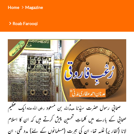
Home
Magazine
Roab Farooqi
رضی اللہ عنہ
عبد
اللہ
صحابیِ رسول حضرت سیّدُنا
بن مَسعود
ایک عظیم
صحابی کے بارے میں کلماتِ تحسین پیش کرتے ہیں کہ ان کا اسلام
لانا
(کفار پر)
غَلَبہ تھا، ان کی ہجرت
(مسلمانوں کے لئے)
مدد تھی، ان