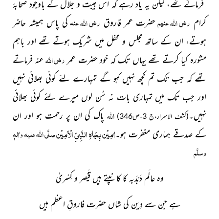
فرماتے تھے،
لیکن یہ یاد رہے کہ اس ہیبت و جلال کے باوجود
صحابۂ
رضی
عنہم
رضی
عنہ
اللہ
اللہ
کرام
حضرت عمر فاروق
کی پاس ہمیشہ
حاضر
ہوتے، ان کے ساتھ مجلس و محفل میں شریک ہوتے تھے
اور باہم
رضی
اللہ
مشورہ کیا کرتے تھے یہاں تک کہ خود حضرت عمر
فرماتے
عنہ
تھے کہ جب تک تم کچھ نہیں کہو گے تمہارے لئے
کوئی بھلائی نہیں
اور جب تک میں تمہاری
بات نہ سُن لوں میرے لئے کوئی بھلائی
اللہ
نہیں۔
پاک کی ان پر رحمت ہو اور ان
(کشف الاسرار،ج 3،ص346)
اٰمِیْن بِجَاہِ النَّبِیِّ الْاَمِیْن
صلَّی اللہ علیہ واٰلہٖ
کے صدقے ہماری مغفرت ہو۔
وسلَّم
وہ عالَم دَبْدَبہ کا کانپتے ہیں قَیْصر و کِسْریٰ
ہے جن سے دِین کی شاں حضرت فاروقِ اعظم ہیں