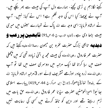
کہنے لگا:ہم پر نَرْمی کیجئے، ہمارے دل آپ کی ہیبت سے بھر چکے ہیں،
آپ نے پوچھا: کیا اس کی وجہ ظلم ہے؟ اس نے کہا: نہیں، آپ
اللہ
نے ارشاد فرمایا: اسی وجہ سے
پاک نے تمہارے سینوں میں میری
تابعین پر رعب و
ہیبت بڑھا دی ہے۔
(نھایۃ الارب،ج 6،ص91)
رحمۃ اللہ علیہ
دبدبہ
تابعی بُزُرگ حضرت عَمْرو بن میمون
کہتے ہیں کہ
رضی اللہ عنہ
حضرت عمر فاروق
کی ہیبت مجھ پر اتنی زیادہ تھی کہ میں پچھلی
صَف میں رہا کرتا تھا ایک مرتبہ میں دوسری صف میں تھا تو
آپ
رضی
عنہ
اللہ
اللہ
زَرد چادر اوڑھے تشریف لائے اور 3مرتبہ ارشاد
فرمایا:
کے بندو! نماز
(پڑھو)
۔
پیارے
اسلامی
(تاریخ ابن عساکر،ج 44،ص419)
رضی اللہ عنہ
بھائیو! امیرُالمؤمنین حضرت سیّدُنا عمر فاروق
حق بات میں
نَرْم رہتے تھے اور دین کو نافذ کرنے میں کسی کی رعایت نہیں