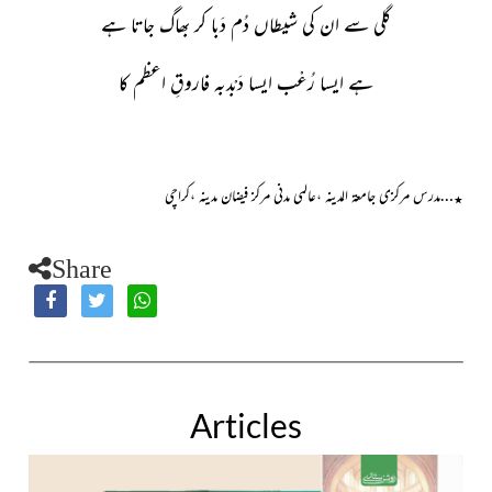
گلی سے ان کی شیطاں دُم دَبا کر بھاگ جاتا ہے
ہے ایسا رُعْب ایسا دَبْدبہ فاروقِ اعظم کا
…مدرس مرکزی جامعۃ المدینہ ،عالمی مدنی مرکز فیضان مدینہ ،کراچی
٭
Share
Articles