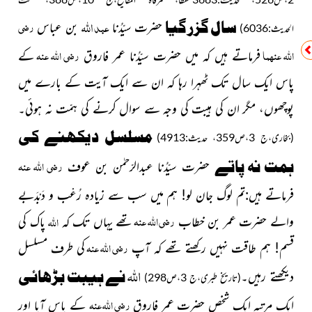
عبد
اللہ
رضی
سال گزر گیا
حضرت سیّدُنا
بن عباس
الحدیث:6036)
اللہ عنہما
رضی اللہ عنہ
فرماتے ہیں کہ میں حضرت سیّدُنا عمر فاروق
کے
پاس ایک سال تک ٹھہرا رہا کہ ان سے ایک آیت کے بارے میں
پوچھوں، مگر ان کی ہیبت کی وجہ سے سوال کرنے کی ہمّت نہ ہوئی۔
مسلسل
دیکھنے کی
(بخاری،ج 3،ص359، حدیث:4913)
رضی اللہ عنہ
ہمت نہ پاتے
حضرت سیّدُنا عبدالرّحمٰن بن عوف
فرماتے ہیں:تم لوگ جان لو! ہم میں سب سے زیادہ رُعْب و دَبْدَبے
رضی اللہ عنہ
اللہ
والے حضرت عمر بن خطاب
تھے یہاں تک کہ
پاک کی
رضی اللہ عنہ
قسم! ہم طاقت نہیں رکھتے تھے کہ آپ
کی طرف مسلسل
اللہ
نے ہیبت بڑھائی
دیکھتے رہیں۔
(تاریخ طبری،ج 3،ص298)
رضی اللہ عنہ
ایک مرتبہ ایک شخص حضرت عمر فاروق
کے پاس آیا اور