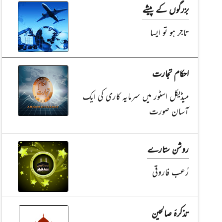
بزرگوں کے پیشے
تاجر ہو تو ایسا
احکام تجارت
میڈیکل اسٹور میں سرمایہ کاری کی ایک
آسان صورت
روشن ستارے
رُعب فاروقی
تذکرۂ صالحین