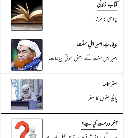
کتاب زندگی
پڑوسی کا مرغا
پیغاماتِ امیرِ اہلِ سنّت
امیر اہل سنت کے بعض صوتی پیغامات
سفر نامہ
پانچ ملکوں کا سفر
آخر درست کیا ہے؟
عرب کی پرانی ثقافت پر آج عمل کیوں؟