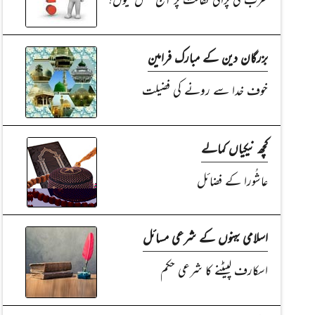
بزرگان دین کے مبارک فرامین
خوف خدا سے رونے کی فضیلت
کچھ نیکیاں کمالے
عاشُورا کے فضائل
اسلامی بہنوں کے شرعی مسائل
اسکارف لپیٹنے کا شرعی حکم