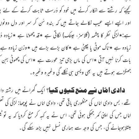
کیجئے کہ رشتے سے انکار کرنے میں خود کو دُرست ثابت کرنے
کے لئے بساا
اور ایسے ایسے عیب نکالے جاتے ہیں کہ بندہ سُن کر سر اور دل دونوں
ہے:٭لڑکی نظر کا چشمہ
(گلاسز، عینک)
لگاتی ہے ٭قد چھوٹا ہے ٭زیادہ دُب
زیادہ ہے ٭ناک موٹی یا چِپٹی ہے ٭کان
بڑے بڑے ہیں ٭وزن زیادہ ہے ٭آنک
بات کرنا نہیں آتی ٭اس کی ماں بڑی تیز عورت ہے ٭اس کی چھوٹی بہن کی
جھگڑے ہوتے ہیں یہ بھی ویسی ہی نکلے گی وغیرہ وغیرہ۔
دادی امّاں نے منع کیوں کیا؟
ایک گھرانے میں رشتہ دار
تھے، بس دادی امّاں کی منظوری باقی تھی، دادی امّاں نے پوچھا: لڑکی کی تعلی
امّاں جس کی اپنی کمر جھکی ہوئی تھی، اس نے یہ کہہ کر منع کردیا کہ یہ تو ٹی
مبتلاہوجائے گی، جس کی وجہ سے ہماری نسل نہیں بڑھ سکے گی۔