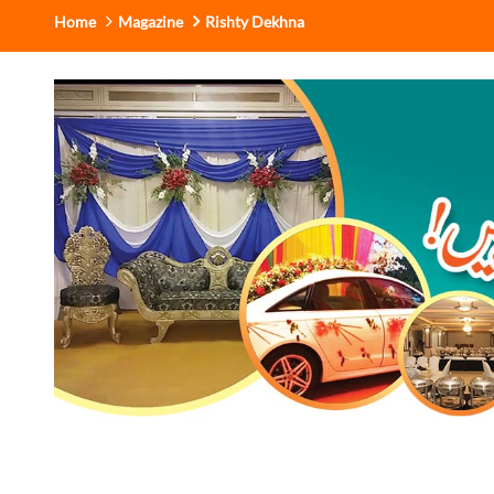
Home
Magazine
Rishty Dekhna