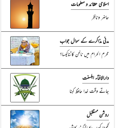
اسلامی عقائد و معلومات
حاضر وناظِر
مدنی مذاکرے کے سوال جواب
محرم الحرام میں ناخن کاٹناکیسا؟
دارالافتاء اہلسنت
جاتے وقت خدا حافظ کہنا
روشن مستقبل
کچھڑا کیوں پکایا/گیڈر کاشور