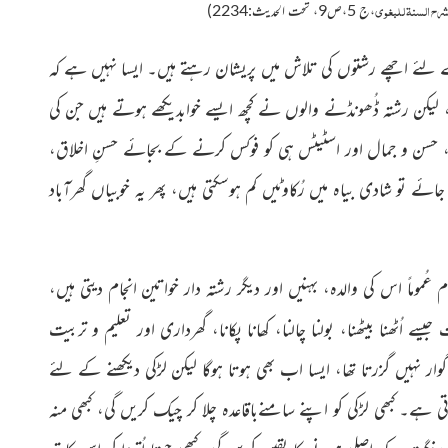
رح السنۃ للبغوی
،ج 5،ص9، تحت الحدیث:2234)
 کے لئے اچھے رشتوں کی تلاش میں پریشان رہتے ہیں۔ ایسا نہیں ہے کہ
 لیکن رشتہ ڈُھونڈنے والوں نے کچھ ایسے خواب
دیکھے ہوتے ہیں جن کی
حسن و جمال اور اسٹیٹس ہی کو فوکس کرنے کے بجائے حسنِ اخلاق،
 جائے تو شادی بیاہ میں رُکاوٹیں
کم ہوسکتی ہیں، پھر یہ خوبیاں گھرآباد
ُموماً اس کی والدہ، بہنیں اور دیگر رشتہ دار خواتین انجام دیتی ہیں،
ت
جیسے اُٹھنا بیٹھنا، بولنا چالنا، کھانا پکانا، گھرداری اور تعلیم و تربیت
 نہیں گزرتا تھا، ایسا اب بھی ہوتا ہوگا لیکن لڑکی دیکھنے کے لئے
ی ہے۔ کبھی لڑکی کو اپنے سامنےباقاعدہ چلا کر چیک کریں گی، کبھی منہ