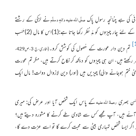
صلَّی اللہ علیہ واٰلہٖ وسلَّم
ی کی ہے چنانچہ رسولِ پاک
نے لڑکی کے رشتے
کرنے کے لئے چار چيزوں کو مدِّ نظر رکھا جاتا ہے:(1)اس کا مال (2)حَسَب
[
تم دِین دار عورت کے حُصول کی کوشش کرو۔
(بخاری،ج 3،ص429،
ر رکھتے ہیں، ان ہی چیزوں کو دیکھ کر نکاح کرتے ہیں، مگر تم عورت
نی ختم ہوجانے والی)
چیزیں ہیں
(اور)
دین لازوال دولت! مال ایک
رحمۃ اللہ علیہ
حَسَن بصری
کے پاس ایک شخص آیا اور عرض کی: میری
آئے ہیں، آپ مجھے کس سے شادی طے کرنے کا مشورہ دیتے ہیں؟
کہ اگر ایسا شخص تمہاری بیٹی سے محبت کرے گا تو اسے عزت
دے گا،