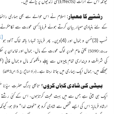
کیونکہ اس کے اَثْرات
کئی زندگیوں پر پڑتے ہیں۔
)
Effects
(
رشتے کا معیار
:
اسلام نے اس حوالے سے بھی ہماری راہنمائ
کے لئے بنیادی معیار بیان کرتے ہوئے فرمایا:کسی عورت سے نکاح
1]
نَسَب (3)حُسن و جَمال اور (4)دِين۔ پھر فرمایا: تمہارا ہاتھ خاک آلود ہو
یعنی عام طورپر لوگ عورت کے مال، جمال اور خاندان پر نظ
حدیث: 5090)
کی شرافت و دینداری تمام چیزوں سے پہلے دیکھو کہ مال و جمال فانی
(یع
جھٹکے میں، جمال ایک بیماری میں جاتا رہتا ہے۔
(مراٰۃ المناجیح،ج 5،ص3ملتقطاً)
بیٹی کی شادی کہاں کروں؟
تابِعی بزرگ حضرتِ سیِّدُنا 
ایک ہی بیٹی ہے جس سے میں بہت محبت کرتاہوں، اس کے کئی رشتے 
ارشاد فرمایا: اس کی ایسے شخص سے شادی کرو جو ”خوفِ خدا“ والا
ہو، کیون