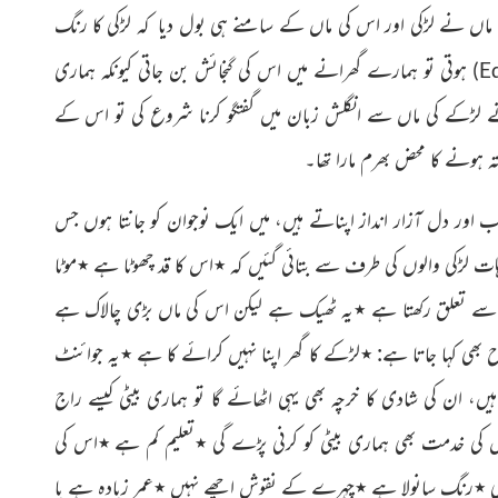
 ماں نے لڑکی اور اس کی ماں کے سامنے ہی بول دیا کہ لڑکی کا رنگ
ہوتی تو ہمارے گھرانے میں اس کی گنجائش بن جاتی کیونکہ ہماری
)
E
نے لڑکے کی ماں سے انگلش زبان میں گفتگو کرنا شروع کی تو اس کے
تہ ہونے کا محض بھرم مارا تھا۔
 اور دل آزار انداز اپناتے ہیں، میں ایک نوجوان کو جانتا
ہوں جس
ہات لڑکی والوں کی طرف سے بتائی گئیں کہ ٭اس
کا قد چھوٹا ہے ٭موٹا
ے تعلق رکھتا ہے ٭یہ ٹھیک ہے لیکن اس کی ماں بڑی چالاک ہے
ی کہا جاتا ہے: ٭لڑکے کا گھر اپنا نہیں کرائے کا ہے ٭یہ جوائنٹ
ہیں، ان کی شادی کا خرچہ بھی یہی اٹھائے گا تو ہماری بیٹی کیسے راج
 کی خدمت بھی ہماری بیٹی کو کرنی پڑے گی ٭تعلیم کم ہے ٭اس کی
ھیں گی ٭رنگ سانولا ہے ٭چہرے کے نقوش اچھے نہیں ٭عمر زیادہ ہے یا