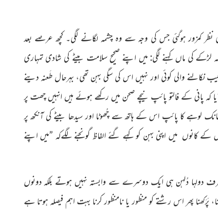
 کی نظر کمزور ہوگئی جس کی وجہ سے وہ چشمہ لگانے لگی۔ کچھ عرصے بعد
ہ لڑکے کی ماں کہنے لگی: میں اپنے صحیح سلامت بیٹے کی شادی تمہاری
ب نکالنے والی کوئی اور نہیں اس کی سگی بہن تھی، بہرحال طَعنہ دینے
ا کہ پانی کے فالتو پائپ نیچے صحن میں رکھے ہوئے ہیں انہیں چھت پر
انک لوہے کا پائپ اس کے ہاتھ سے چُھوٹا اور سیدھا بیٹے کی آنکھ پر
اس کے کانوں میں اپنی بہن کو کہے گئے الفاظ گونجنے لگےکہ ”میں اپنے
 صرف دولہا دُلہن ہی ایک دوسرے سے وابستہ نہیں ہوتے بلکہ دونوں
رَکھنا پھر اس رشتے کو منظور یا نامنظور کرنا بہت اہم فیصلہ ہوتا ہے