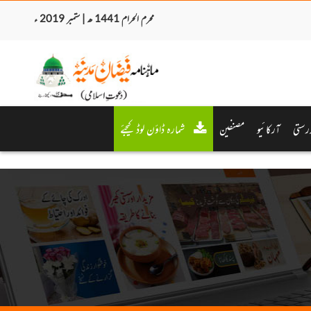
محرم الحرام 1441 ھ | ستمبر 2019 ء
رستی
آرکائیو
مصنفین
شمارہ ڈاؤن لوڈ کیجئے