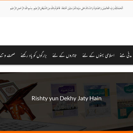
مدنی منے
اسلامی بہنوں کے لئے
تاجروں کے لئے
بزرگوں کو یاد رکھئے
صحت و تند
Rishty yun Dekhy Jaty Hain