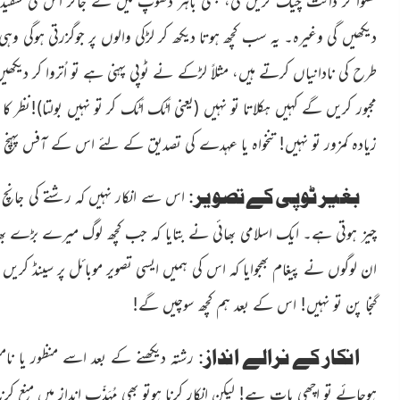
کھلوا کر دانت چیک کریں گی، کبھی باہَر دھوپ میں لے جاکر اس کی سفید ر
دیکھیں گی وغیرہ۔ یہ سب کچھ ہوتا دیکھ کر لڑکی والوں پر جوگزرتی ہوگی 
طرح کی نادانیاں کرتے ہیں، مثلاً لڑکے نے ٹوپی پہنی ہے تو اُتروا کر دیک
مجبور کریں گے کہیں ہکلاتا تو نہیں
(یعنی اَٹک اَٹک کر تو نہیں بولتا)
!نظر کا
زیادہ کمزور تو نہیں! تنخواہ یا عہدے کی تصدیق کے لئے اس کے آفس پہنچ
بغیر ٹوپی کے تصویر
:
اس سے انکار نہیں کہ رشتے کی جانچ
چیز
ہوتی ہے۔ ایک اسلامی بھائی نے بتایا کہ جب کچھ لوگ میرے بڑے
بھ
ان لوگوں نے پیغام بھجوایا کہ اس کی ہمیں ایسی تصویر موبائل پر سینڈ کریں 
گنجا پن تو نہیں! اس کے بعد ہم کچھ سوچیں گے!
انکار کے نرالے انداز
:
رشتہ دیکھنے کے بعد اسے منظور یا
نامن
ہوجائے تو اچھی بات ہے! لیکن انکار کرنا ہوتو بھی مُہَذّب انداز میں منع ک