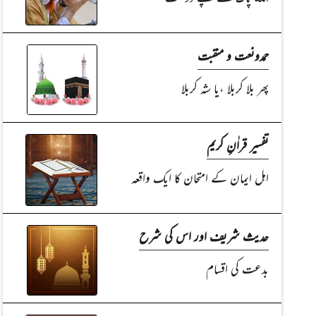
حمدونعت و منقبت
پھر بلا کربلا ،یا شہ کربلا
تفسیر قراٰنِ کریم
اہل ایمان کے امتحان کا ایک واقعہ
حدیث شریف اور اس کی شرح
بدعت کی اقسام