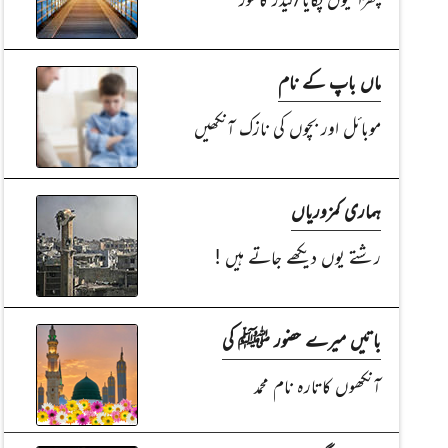
ماں باپ کے نام
موبائل اور بچوں کی نازک آنکھیں
ہماری کمزوریاں
رشتے یوں دیکھے جاتے ہیں !
باتیں میرے حضور ﷺ کی
آنکھوں کاتارہ نام محمد