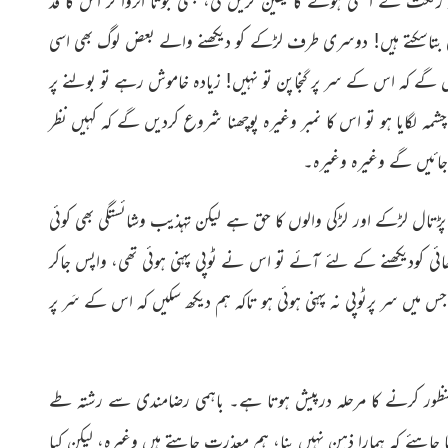
نگت کے اصلی ہونے کا یقین کریں گی، کبھی جوتا اُتروا کر اس کا قد
وہی بتاسکتے ہیں! دوسری طرف لڑکے کو دیکھنے والے بعض لوگ بھی اسی
ھیں گے کہ اس کے سر پر گنجاپن تو نہیں! زیادہ خاموش رہے تو بولنے پر
 چشمہ لگایا ہو تو اس کا نمبر وغیرہ پوچھنا شروع کردیں گے کہ کہیں نظر
 جائیں گے وغیرہ وغیرہ۔
 پڑتال
لڑکے اور لڑکی والوں کا حق ہے لیکن تہذیب وشائستگی بھی کوئی
ائی کودیکھنے کے لئے آئے تو اس نے ٹوپی پہنی ہوئی تھی، واپس جاکر
جس میں سر پرٹوپی نہ پہنی ہوئی ہو تاکہ ہم دیکھ سکیں کہ اس کے سَر پر
ظور
کرنے کا مرحلہ درپیش ہوتا ہے۔ باہمی رضامندی سے رشتہ طے
رنا چاہئے کہ ہمارا ذہن نہیں بنا، ہم معذرت چاہتے ہیں وغیرہ،
لیکن کیا