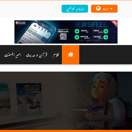
اردو
ماہنامہ خواتین
کلام
قرآن و حدیث
امیرِ اہلسنت