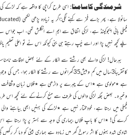
شرمندگی کا سامنا
:
اسی طرح کراچی کا واقعہ ہے کہ لڑکے کی
سانولا ہے، پھر بڑے فخر سے کہنے لگی:اگر یہ زیادہ پڑھی لکھی
ducated
(
فیملی ہائی ایجوکیٹڈ ہے، لڑکی اتفاق سے ایم اے انگلش تھی، اب جواس 
پلے کچھ نہیں پڑا اور اسے چُپ رہتے ہی بنی کیونکہ اس نے تو اعلیٰ تعلیم یاف
بہرحال! لڑکی والے بھی رشتے سے انکار کے لئے بعض اوقات
نامناسب
کاتقریباً3سال میں کم وبیش35گھرانوں سے رشتے کا انکار
ہوا، جس کی وجو
ہے ٭مولوی ہے ٭اس کے چہرے پر داڑھی
ہے ٭فلاں زبان وثقافت س
وغیرہ۔ بعض جگہ لڑکی والوں کی طرف سے منع کرنےکے لئے کچھ اس طرح بھ
فیملی میں رہتا ہے، خودمختار نہیں ہے ٭لڑکے کی بہنیں ابھی بیاہنے والی 
کرے گی! ٭اس کا باپ فلاں بیماری کی وجہ سے بستر پر پڑا رہتا ہے اس
شادی شدہ بہنوں کا اثر رسوخ گھر میں زیادہ ہے ہماری بیٹی کو دبا کر رک