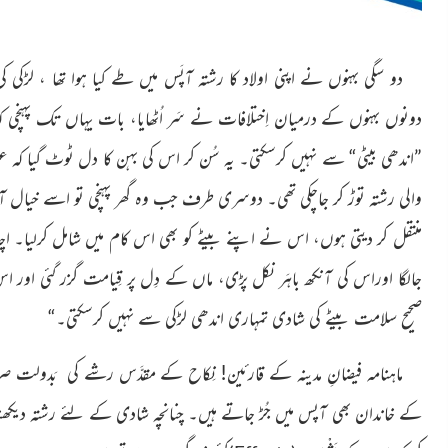
دو سگی بہنوں نے اپنی اولاد کا رشتہ آپَس میں طے کیا ہوا تھا ، لڑکی
دونوں بہنوں کے درمیان اِختلافات نے سَر اُٹھایا، بات یہاں تک پہنچی ک
”اندھی بیٹی“ سے نہیں کرسکتی۔ یہ سُن کر اس کی بہن کا دل ٹوٹ گیا کہ عی
والی رشتہ توڑ کر جاچکی تھی۔ دوسری طرف جب وہ گھر پہنچی تو اسے خیال آی
منتقل کر دیتی ہوں، اس نے اپنے بیٹے کو بھی اس کام میں شامل کرلیا۔ اچ
جالگا اوراس کی آنکھ باہَر نکل پڑی، ماں کے دِل پر قِیامت گزر گئی اور 
صحیح سلامت بیٹے کی شادی تمہاری اندھی لڑکی سے نہیں کرسکتی۔“
ماہنامہ فیضانِ مدینہ کے قارئین! نِکاح کے مقدَّس رشے کی بَدولت
کے خاندان بھی آپس میں جُڑ جاتے ہیں۔ چنانچہ شادی کے لئے رشتہ دیکھنا، پَ