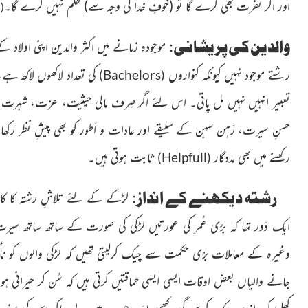
اور اگر نفرت بھی کرے گا تو
(خوفِ خدا کی وجہ سے)
ظلم نہیں
کرے گا۔
ش
(
والدین کی پریشانی
:
موجودہ زمانے میں اکثر والدین اپنی اولاد
رشتے موجود نہیں کیونکہ کنواروں
کی تعداد
لاکھوں لاکھ ہے،
)
Bachelors
(
تعبیر انہیں نہیں مل پاتی۔ اس لئے اگر صِرف
مالی حیثیت، عزت، شہرت، 
حسنِ سیرت، رَہن سہن کے سلیقے
اور عادات و اَطور کو بھی پیشِ نظر رکھا
رکھنے میں بھی مددگار
ثابت ہوتی ہیں۔
)
Helpfull
(
رشتہ دیکھنے کے انداز
:
لڑکے کے لئے تلاشِ رشتہ کا کام ع
ایک
دَور تھا کہ بڑی عُمر کی عورتیں لڑکی کی صورت کے ساتھ ساتھ سیر
وغیرہ
کے معاملات بڑی حکمت سے چیک کرلیتی تھیں کہ لڑکی والوں کو ناگوار
جانے والیاں بعض اوقات ایسی ایسی حماقتیں کرتی ہیں کہ سُن کر حیرانی ہوت