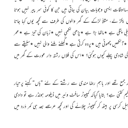
وقات ایسی وجوہات بیان کی جاتی ہیں جن کا کوئی سر پیر نہیں ہوتا
 پکڑ لے، مثلاً لڑکے کے گھر والوں کی طرف سے کچھ یوں کہا جاتا
لی پتلی ہے ٭ماتھا بڑا ہے ٭پڑھی لکھی نہیں
٭زبان کی تیز ہے ٭عمر
ھیں چھوٹی ہیں ٭پردہ کرتی ہے ٭گُھلنے ملنے والی نہیں ٭سلیقے سے
 شادی پہلے کیوں ہوگئی؟ ٭اس کی فلاں رشتہ دار عورت کے گھر میں
 جمع تھے اور باہم رضا مندی سے رشتے کے لئے ”ہاں“ کہنے پر تیار
م کتنی ہے؟ بتایا گیاکہ کمپیوٹر سافٹ وئیر میں ڈپلومہ ہولڈر ہے تو دادی
بل کرسی پر بیٹھ کر کمپیوٹر چلائے گی اور کچھ عرصے بعد ہی کمر دَرد میں