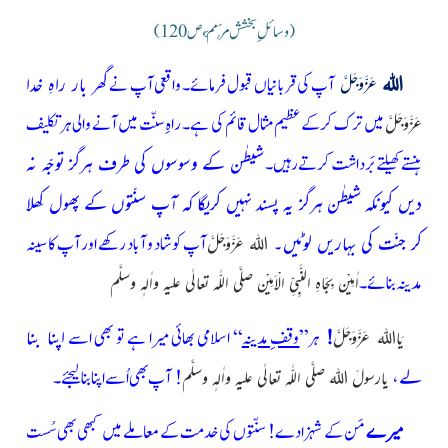
(وسائلِ بخشش مُرَمَّم، ص 120)
اللہ
آپ کی قربانیاں قبول فرمائے۔ واقعی آپ نے
گھر بار راہِ خدا
عَزَّوَجَلَّ
میں ترک کرکے عظیم مثال قائم کی ہے۔ راہِ سنّت میں آنے والی ہر تکلیف
عَزَّوَجَلَّ
ہنستے کھیلتے بَرداشت کرتے رہیں۔
شیطٰن کے وسوسوں کی طرف ہرگز توجّہ نہ
دیں کیونکہ شیطٰن ہرگز یہ پسند نہیں کریگا کہ آپ سنّتوں کے پھول کِھلا
کر جنّت کی بہاریں لوٹیں۔
آپ کوشاد و آباد رکھے اور آپ کا سینہ
اللہ عَزَّوَجَلَّ
مدینہ بنائے۔
اٰمِیْن بِجَاہِ النَّبِیِّ الْاَمِیْن صلَّی اللّٰہ تعالٰی علیہِ واٰلہٖ وسلَّم
!
ہر”
وقفِ مدینہ
“
اسلامی بھائی میرا ہے تو بھی اسے
اپنا بنا
یَااللہ عَزَّوَجَلَّ
لے،
!
آپ بھی
اُسےاپنا بنا لیجئے۔
یارسولَ اللہ صلَّی اللّٰہ تعالٰی علیہِ واٰلہٖ وسلَّم
میرے
مَن کے شہزادے! سنّتوں کی خدمت کے معاملے میں کبھی بھی سُست