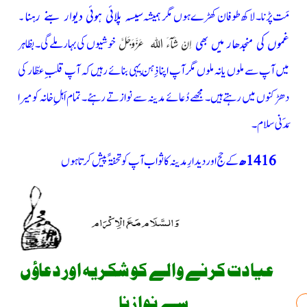
مَت پڑنا۔ لاکھ طوفان کھڑے ہوں مگر ہمیشہ
سیسہ پلائی ہوئی دیوار بنے رہنا۔
غموں کی منجدھار میں بھی
خوشیوں کی بہار ملے گی۔ بظاہر
اِنْ شَآءَ اللہ
عَزَّوَجَلَّ
میں آپ سے ملوں یا نہ ملوں مگر آپ اپنا ذِہْن یہی بنائے رہیں کہ آپ قلبِ عطّار کی
دھڑکنوں میں رہتے ہیں۔ مجھے دُعائے مدینہ سے نوازتے رہئے۔ تمام اَہلِ خانہ کو میرا
مَدَنی سلام۔
1416ھ
کے حج اور دیدارِ مدینہ کا ثواب آپ کو تحفۃً پیش کرتا ہوں
عیادت کرنے والے کو شکریہ اور دعاؤں
سے نوازنا