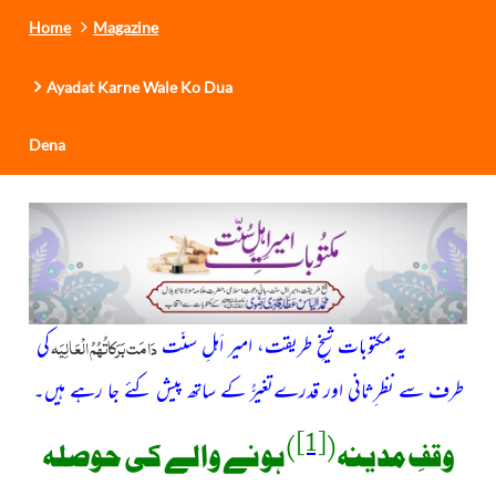
Home
Magazine
Ayadat Karne Wale Ko Dua
Dena
دَامَت بَرَکاتُہُمُ الْعَالِیَہ
یہ مکتوبات شیخِ طریقت، امیر اَہلِ سنّت
کی
طرف سے نظر ِثانی اور قدرےتغیرُّ کے ساتھ پیش کئے جا رہے ہیں۔
[1]
)
(
وقفِ مدینہ
ہونے والے کی حوصلہ