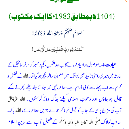
(1404ھ بمطابق1983ءکا ایک مکتوب)
اَلسَّلَامُ عَلَیْکُمْ وَرَحْمَۃُ اللہ وَ بَرَکَاتُہ!
اَلْحَمْدُ لِلّٰہِ رَبِّ الْعٰلَمِیْن عَلٰی کُلِّ حَال!
عیادت
نامہ موصول ہوا، یاد فرمانے کا بے حد شکریہ، یکم دسمبر کو موٹر سائیکل کے
حادثہ میں میری داہنی
(سیدھی)
ٹانگ میں
معمولی سا فریکچر ہوگیا تھا۔
کے فضل و
اللہ
کرم سے اب پہلے
سے کافی آرام ہے۔ دعا فرمائیں کہ جلد اَز جلد چلنے پھرنے
کے
قابل ہو جاؤں اور دعوتِ اسلامی کیلئے بھاگ دوڑ کرسکوں۔
اللہ عَزَّوَجَلَّ
آپ کی مزاج پرسی کے جذبہ کو قبول فرما کر جزائے جزیل عطا فرمائے،
اللہ
پاک
صاحبِ لولاک
کے
طفیل آپ سے دینِ اسلام
صلَّی اللّٰہ تعالٰی علیہِ واٰلہٖ وسلَّم