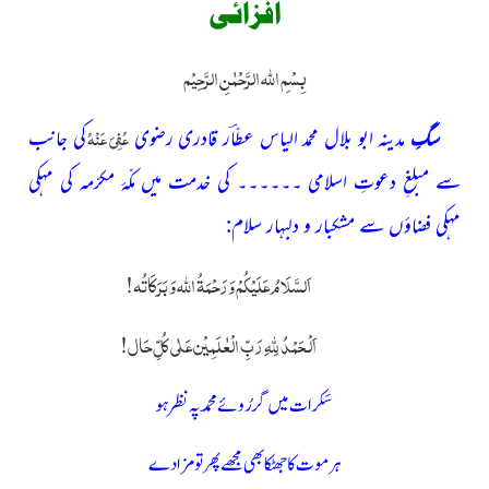
افزائی
بِسْمِ اللہ الرَّحْمٰنِ الرَّحِیْم
عُفِیَ عَنْہُ
سگِ
مدینہ ابو بلال محمد الیاس عطّاؔر قادری رضوی
کی جانب
سے مبلغِ دعوتِ اسلامی ۔۔۔۔۔۔ کی خدمت میں مکّۂ مکرّمہ کی مہکی
مہکی فضاؤں سے مشکبار و دلبہار سلام:
اَلسَّلَامُ عَلَیْکُمْ وَرَحْمَۃُ اللہ وَ بَرَکَاتُہ!
اَلْحَمْدُ لِلّٰہِ رَبِّ الْعٰلَمِیْن عَلٰی کُلِّ حَال!
سَکرات میں گر رُوئے محمد پہ نظر ہو
ہر موت کا جھٹکا بھی مجھے پھر تو مزا دے