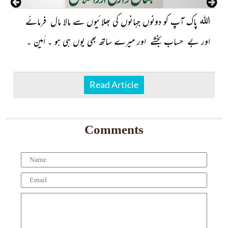
اللہ
پاک آپ کو دونوں جہانوں کی بھلائیوں سے مالا مال فرمائے
اور بے حساب بخشے اور میرے ساتھ بھی یوں ہی ہو ۔ اٰمین ۔
Read Article
Comments