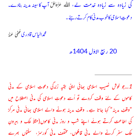
کی زیادہ سے زیادہ خدمت لے،
اللہ
آپ کا سینہ مدینہ بنادے۔
عَزَّوَجَلَّ
دعوتِ اسلامی کا خوب مدنی کام کرتے رہئے
۔
محمد الیاس
قادری
عُفِیَ عَنْہُ
20 ربیع الاوّل 1404ھ
1...
جو خوش نصیب اسلامی بھائی اپنی بقیہ زندگی دعوتِ اسلامی کے مدنی
کاموں
کے لئے وقف کردے تو اُسے دعوتِ اسلامی کی مدنی اصطلاح میں
”وقفِ مدینہ“
کہا جاتا ہے۔ وقفِ مدینہ ہونے والے اسلامی بھائی مدنی مرکز
کی اطاعت کرتے ہوئے
اپنے شب و روز مدنی کاموں(مثلاً ملک و بیرونِ
ملک سفر کرنے والے مدنی قافلوں، مختلف مدنی کورسز، سنّتوں بھرے