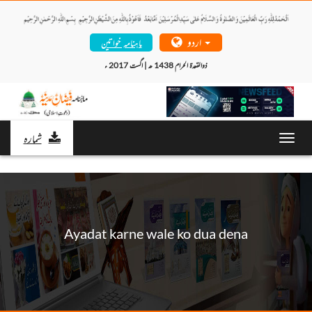
اردو
ماہنامہ خواتین
ذوالقعدۃ الحرام 1438 ھ | اگست 2017 ء 
شمارہ
Toggl
navig
Ayadat karne wale ko dua dena