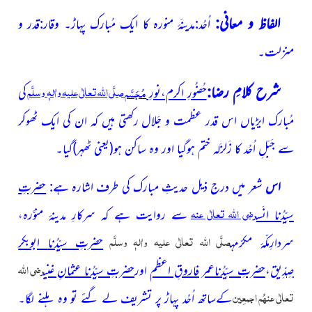
الفاظ و معانی:
اُحُد:مدینَۂ منورہ کا ایک مُبارک پہاڑ۔ وقار:قدر و
منزلت۔
صلَّی اللّٰہ تعالٰی علیہ واٰلہٖ وسلَّم
شرح کلامِ رضا:
مُجَسَّم
حُضُورِ اکرم،نورِ
کی
مُبارک ایڑیاں اس قدر عظمت و جَلال رکھتی ہیں کہ ان کی ایک ٹھوکر
سے جَبَلِ اُحُد کا زَلزَلہ ختم ہوگیا اور وہ ساکن ہو
(یعنی ٹھہر)
گیا۔
اس
شعر میں درج ذیل حدیثِ مبارک کی طرف اشارہ ہے:
حضرتِ
رضی اللّٰہ تعالٰی عنہ
سیِّدُنا انَس
سے روایت ہے کہ سرکارِ مدینۂ
منوَّرہ،
صلَّی اللّٰہ تعالٰی علیہ واٰلہٖ وسلَّم
سردارِمکّۂ مکرّمہ
حضرتِ سیِّدُنا
ابوبکر
رضی اللّٰہ
صِدِّیق
،
حضرتِ سیِّدُناعمر فاروقِ اعظم
اور
حضرتِ سیِّدُنا عثمانِ غنی
تعالٰی عنہُم اجمعِین
کےساتھ اُحُد پہاڑ پر تشریف لے گئے تو وہ ہلنے لگا۔