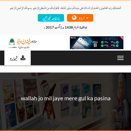
اردو
ماہنامہ خواتین
ذوالقعدۃ الحرام 1438 ھ | اگست 2017 ء 
شمارہ
Toggl
navig
wallah jo mil jaye mere gul ka pasina