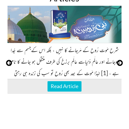
شرح مَوت رُوح کے مَرجانے کا نہیں ، بلکہ اس کےجسم سے جُدا
مح
،
ہوجانے اور عالَمِ دُنیاسے عالَمِ برزخ کی طرف منتقل ہو جانے کا نام
سی
ہے ، [1] لہٰذا مَوت کے بعد بھی رُوح تو سب کی زندہ ہی رہتی
کی
ہے
دِ
Read Article