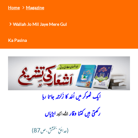
Home
Magazine
Wallah Jo Mil Jaye Mere Gul
Ka Pasina
ایک ٹھوکر میں اُحُد کا زَلزلہ جاتا رہا
اللہ
اکبر
رکھتی ہیں کتنا وقار
ایڑیاں
(حدائقِ بخشش،ص87)