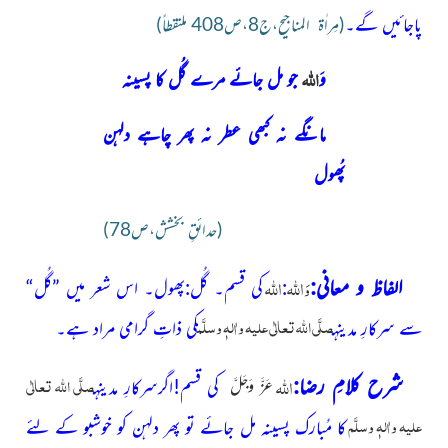
پاجائیں گے۔
(مِراٰۃ المناجیح،ج8،ص408 ملتقطاً)
اللہ
وَ
جو مل جائے مرے گُل کا پسینہ
مانگے نہ کبھی عطر نہ پھر چاہے دلہن
پُھول
(حدائقِ بخشش،ص78)
اللہ
اللہ
الفاظ و معانی:
وَ
:
کی قسم۔ گُل:پھول۔ اس شعر میں
”گُل“
صلَّی اللّٰہ تعالٰی علیہ واٰلہٖ وسلَّم
سے سرکارِ مدینہ
کی ذاتِ گرامی مراد ہے۔
اللہ
صلَّی اللّٰہ تعالٰی
شرح کلامِ رضا:
کی قسم!اگرسرکارِ مدینہ
عَزَّ وَجَلَّ
علیہ واٰلہٖ وسلَّم
کا مُبارک پسینہ مل جائے تو پھر دلہن کو خوشبو کے لئے