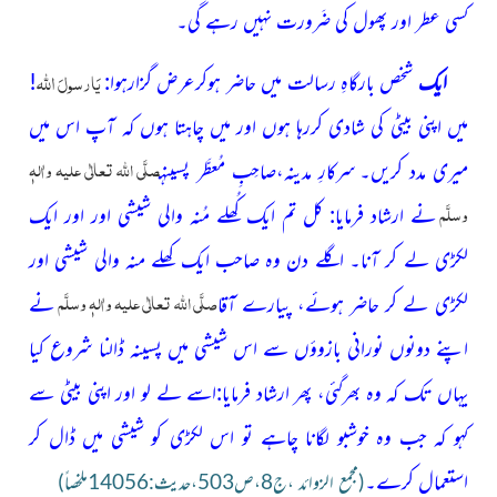
کسی عطر اور پھول کی ضَرورت نہیں رہے گی۔
اللہ
یَارسولَ
ایک
شخص بارگاہِ رسالت میں حاضر ہوکرعرض گزارہوا:
!
میں اپنی بیٹی کی شادی کررہا ہوں اور میں چاہتا ہوں کہ آپ اس میں
صلَّی اللّٰہ تعالٰی علیہ واٰلہٖ
میری مدد کریں۔
سرکارِ مدینہ،صاحِبِ
مُعطَّر پسینہ
وسلَّم
نے ارشاد فرمایا: کل تم ایک
کُھلے مُنہ والی شیشی اور اور ایک
لکڑی لے کر آنا۔ اگلے دن وہ صاحب ایک کھلے منہ والی شیشی اور
صلَّی اللّٰہ تعالٰی علیہ واٰلہٖ وسلَّم
لکڑی لے کر حاضر ہوئے، پیارے آقا
نے
اپنے دونوں نورانی بازوؤں سے اس شیشی میں پسینہ ڈالنا شروع کیا
یہاں تک کہ وہ بھرگئی، پھر ارشاد فرمایا:اسے لے لو اور اپنی بیٹی سے
کہو کہ جب وہ خوشبو لگانا چاہے تو اس لکڑی کو شیشی میں ڈال کر
استعمال کرے۔
(مجمع الزوائد ،ج8،ص503،حدیث:14056ملخصاً)