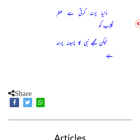
دُنیا پسند کرتی ہے عطرِ
گُلاب کو
لیکن مجھے نبی کا پسینہ پسند
ہے
Share
Articles