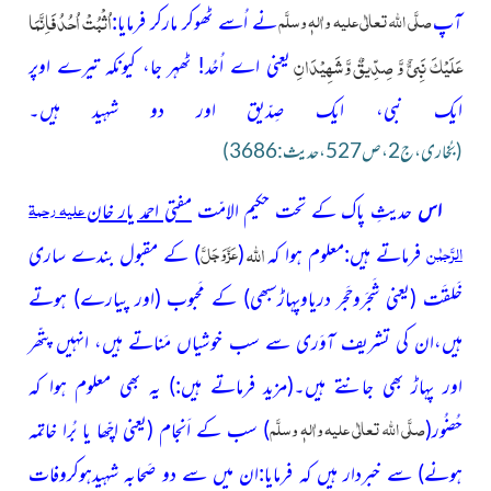
اُثْبُتْ اُحُدُ فَاِنَّمَا
صلَّی اللّٰہ تعالٰی علیہ واٰلہٖ وسلَّم
آپ
نے اُسے
ٹھوکر مارکر فرمایا:
عَلَیْكَ نَبِیٌّ وَّ صِدِّیقٌ وَّشَہِیْدَانِ
یعنی اے اُحُد! ٹھہر جا، کیونکہ تیرے
اوپر
ایک نبی، ایک صِدّیق اور دو شہید ہیں۔
(بُخاری،ج2،ص527،حدیث:3686)
علیہ رحمۃ
اس
حدیثِ پاک کے تحت حکیم الامّت
مفتی احمد یار خان
اللہ
الرَّحمٰن
عَزَّوَجَلَّ
فرماتے ہیں:معلوم ہوا کہ
(
)
کے مقبول بندے ساری
خَلقَت
(یعنی شَجَروحَجر دریاوپہاڑسبھی)
کے مَحبوب
(اور پیارے)
ہوتے
ہیں،ان کی تشریف آوَری سے سب خوشیاں مَناتے ہیں، انہیں پتّھر
اور پہاڑ بھی جانتے ہیں۔
(مزید فرماتے ہیں:)
یہ بھی معلوم ہوا کہ
صلَّی اللّٰہ تعالٰی علیہ واٰلہٖ وسلَّم
حُضُور
(
)
سب کے اَنجام
(یعنی اچّھا یا بُرا خاتِمہ
ہونے)
سے خبردار ہیں کہ فرمایا:ان میں سے دو صَحابہ شہیدہوکروفات