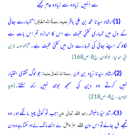
سے انہیں زیادہ سے زیادہ عام کیجئے
علیہ رحمۃُ اللہ الغَافِر
(1)
ارشادِ سیدنا محمد بن علی باقر
:”تمہارے
بھائی
کے دل میں تمہاری کتنی مَحبَّت ہے اس کا اندازہ تم اس بات سے
لگاؤ کہ اپنے بھائی کی تمہارے دل میں کتنی مَحبَّت ہے۔“
(موسوعہ لابن
ابی الدنیا، الاخوان،ج8،ص168)
رحمۃ اللہ تعالٰی علیہ
(2)
ارشادِ سیِّدنا
زیاد بن جریر
: جو لوگ تقوٰی اختِیار
نہیں کرتے وہ دین کی سمجھ بوجھ نہیں رکھ سکتے۔
(حلیۃ
الاولیاء،ج4،ص218)
(3)
ارشادِ سیِّدنا خیثمہ
:
جب تو کوئی چیز مانگے
اور وہ
رحمۃ اللہ تعالٰی علیہ
تجھے مل جائےتو اس دن
اللہ
سے جنّت مانگ لے ہو سکتا ہے وہ دن
عَزَّ وَجَلَّ