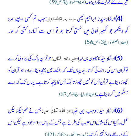
تیرے لئے قبولیت کادن ہو۔
(صفۃ الصفوۃ،ج3،ص59)
علیہ رحمۃ اللہ الغنِی
(4)
ارشادِسیِّدنا ابراہیم تیمی
:جب تم کسی
ایسے مرد
کو دیکھو جو تکبیرِ اُولیٰ میں سُستی کرتا ہو تو اس سے کنارہ کشی کر لو۔
(صفۃ الصفوۃ،ج3،ص56)
(5)
ارشادِسیِّدُنا میمون بن مہران
:جو قراٰنِ پاک کی پیروی کرے
علیہ رحمۃ المنَّان
تو قراٰن اس کی راہنمائی کرتا ہے یہاں تک کہ جنّت میں پہنچا دیتاہے اور جو قراٰن کو
چھوڑ دیتا ہے قراٰن اُس کو نہیں چھوڑتا بلکہ اُس کا پیچھا کرتا ہے۔ یہاں تک کہ اسے
جہنّم میں گرا دیتا ہے۔
(حلیۃ الاولیاء،ج4،ص87)
(6)
ارشادِ
سیِّدنا
وہب بن منبہ
:جس نے عِلْم سیکھا لیکن
رحمۃ اللہ تعالٰی علیہ
عمل نہ کیا اس کی مثال اس طبیب کی طرح ہے جس کے پاس دوا موجود ہے لیکن اس
کے ذریعے علاج نہیں کرتا۔
(البدایۃ والنھایہ،ج6،ص421)