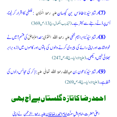
(7)
ارشادِسیِّدنا
طاؤس بن کیسان
:غلطی کا اقرار کر لینا،
علیہ رحمۃ الْمنَّان
اُس پر ڈٹے رہنے سے بہتر ہے۔
(تہذیب الکمال ،ج 13،ص369)
(8)
ارشادِسیِّدُنا ابراہیم نخعی
:خدا
کی قسم! میں نے
علیہ رحمۃ اللہ القَوی
عَزَّوَجَلَّ
خواہشات اور اپنی رائے کی پیروی کرنے والوں کی باتوں اور کاموں میں ذرّہ برابر
بھلائی نہیں دیکھی۔
(حلیۃ الاولیاء،ج4،ص247)
(9)
ارشادِسیِّدُنا عون بن
: ذِکر کی مجالس دلوں کی
رحمۃ اللہ تعالٰی علیہ
عبداللہ
شِفا ہے۔
(حلیۃ الاولیاء،ج4،ص269)
احمد رضا کا تازہ گلستاں ہے آج بھی
اعلیٰ حضرت، امامِ اہلِ سنّت
امام احمد رضا خان
نے اپنی
علیہ رحمۃ الرَّحمٰن