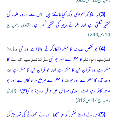
رضویہ،ج10،ص685)
(3)
یہ لفظ کہ”مولوی لوگ کیاجانتے ہیں“ اس سے ضرور
علماء کی
تحقیر نکلتی ہے اور علمائے دین کی تحقیر کُفر ہے۔
(فتاویٰ رضویہ،ج
14،ص244)
صلَّی اللہُ
(4)
جو شخص حدیث کا منکر
(انکارکرنے والا)
ہے وہ نبی
تعالٰی علیہِ واٰلہٖ وسَلَّم
صلَّی اللہُ تعالٰی علیہِ واٰلہٖ وسَلَّم
کا منکر ہے اور جو نبی
کا
اﷲ
منکر ہے وہ قرآنِ مجید کا منکر ہے اور جو قرآنِ مجید کا منکر
ہے
اﷲ
واحد قہّار کا منکر ہے اور جو
کا منکر ہے صریح مرتد
کافر ہے اور جو
مرتد کافر ہے اسے اسلامی مسائل میں دخل دینے
کا کیاحق؟۔
(فتاویٰ
رضویہ،ج14،ص312)
(5)
جس نے اپنے نفس کو سچا سمجھا اس نے جھوٹے کی تصدیق کی