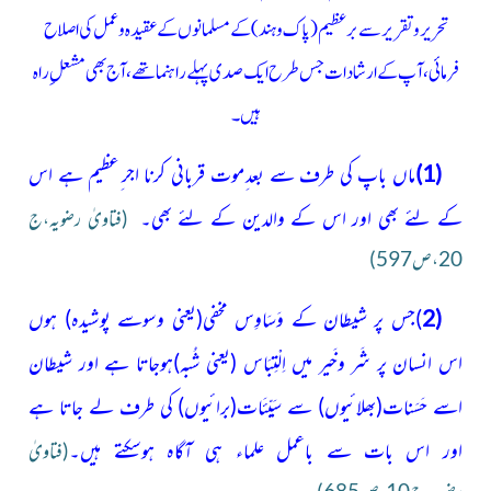
تحریروتقریر سے برعظیم
(پاک وہند)
کے مسلمانوں کے عقیدہ و عمل کی اصلاح
فرمائی،آپ کے ارشادات جس طرح ایک صدی پہلے راہنما تھے،آج بھی مشعلِ راہ
ہیں۔
(1)
ماں باپ کی طرف سے بعد ِموت قربانی کرنا اجر ِعظیم ہے اس
کے لئے بھی اور اس کے والدین کے لئے بھی۔
(فتاویٰ رضویہ،ج
20،ص597)
(2
)جس پر شیطان کے وَسَاوِس مخفی
(یعنی وسوسے پوشیدہ)
ہوں
اس انسان پر شَر وخَیر میں اِلْتِبَاس
(یعنی شُبہ)
ہوجاتا ہے اور شیطان
اسے حَسَنات
(بھلائیوں)
سے سَیِّئَات
(برائیوں)
کی طرف لے جاتا ہے
اور اس بات سے باعمل علماء ہی آگاہ ہوسکتے ہیں۔
(فتاویٰ