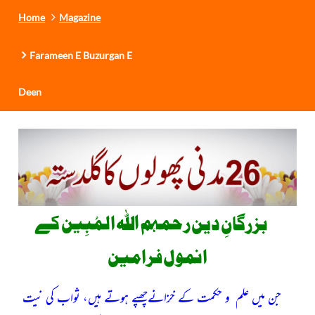
Home
Magazine
Farameen E Buzurgan E
Deen
رحمہم اللہ المُبِین کے
بزرگانِ دین
انمول فرامین
جن میں علم و حکمت کے خزانےچھپے ہوتے ہیں، ثواب کی نیت