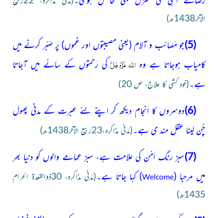
(مَدَنی مذاکرہ، 22ربیع
الآخر1438ھ)
(5)
جو مَصائب و آلام
(یعنی مصیبتوں اور غموں)
پر صَبْر کرنے میں
عَزَّوَجَلَّ
اللہ
کامیاب ہوجاتا ہے وہ
کی رَحمتوں کے سائے میں آجاتا
ہے۔
(خود کشی کا علاج، ص 20)
(6)
دوسروں کا اَنجام دیکھ کر اپنے لئے عِبرت کے مدنی پھول
چُن لینا عقل مند ی ہے۔
(مَدَنی مذاکرہ،23ربیع الآخر1438ھ)
(7)
سبز رنگ اَمْن کی علامت ہے، سبز عمامے والوں کو دنیا بھر
میں مرحبا
(
)
کہا جاتا ہے۔
(مَدَنی مذاکرہ، 30ذوالقعدۃ الحرام
Welcome
1435ھ)