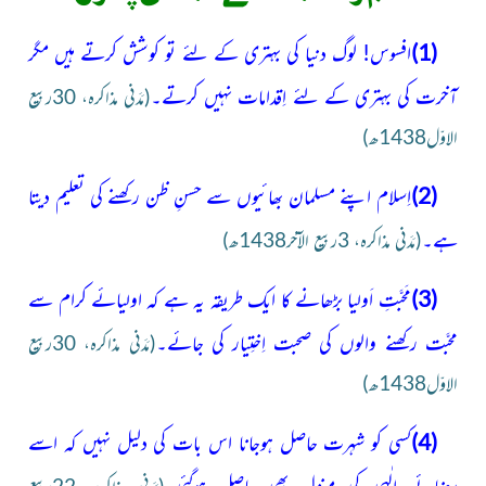
(1)
افسوس! لوگ دنیا کی بہتری کے لئے تو کوشش کرتے ہیں مگر
آخرت کی بہتری کے لئے اِقدامات نہیں کرتے۔
(مَدَنی مذاکرہ، 30ربیع
الاوّل1438ھ)
(2)
اِسلام اپنے مسلمان بھائیوں سے حسنِ ظن رکھنے کی تعلیم دیتا
ہے۔
(مَدَنی مذاکرہ، 3ربیع الآخر1438ھ)
(3)
مَحبَّتِ اَولیا بڑھانے کا ایک طریقہ یہ ہے کہ اولیائے کرام سے
محبَّت رکھنے والوں کی صحبت اِختِیار کی جائے۔
(مَدَنی مذاکرہ، 30ربیع
الاوّل1438ھ)
(4)
کسی کو شہرت حاصل ہوجانا اس بات کی دلیل نہیں کہ اسے
رضائے الٰہی کی منزل بھی حاصل ہوگئی۔