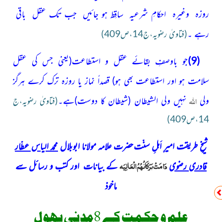
روزہ وغیرہ احکامِ شرعیہ ساقِط ہو جائیں جب تک عقل باقی
رہے ۔
(فتاویٰ رضویہ،ج14،ص409)
(9)
جو باوصفِ بقائے عقل و استطاعت
(یعنی جس کی عقل
سلامت
ہو اور استطاعت بھی ہو)
قصداً نماز یا روزہ ترک کرے ہرگز
اللہ
ولی
نہیں ولی الشیطان
(شیطان کا دوست)
ہے۔
(فتاویٰ رضویہ،ج
14،ص409)
شیخِ طریقت امیرِ اَہلِ سنّت
حضرت علامہ مولانا ابوبلال
محمد الیاس عطّار
دَامَتْ بَرَکَاتُہُمُ الْعَالِیَہ
قادری رضوی
کے بیانات اور کتب و رسائل سے
ماخوذ
علم و حکمت کے 8مدنی پھول