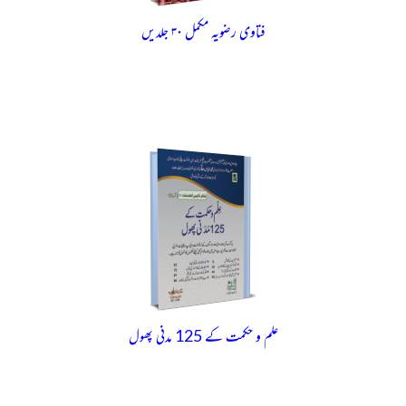
فتاوی رضویہ مکمل ۳۰ جلدیں
علم و حکمت کے 125 مدنی پھول