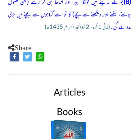
(8)
جو مکّے مدینے میں گونگا، بہرا اور اندھا بن کر رہے
(یعنی
فضول
بولنے، سُننے اور دیکھنے سے بچے)
گا تو اسے گناہوں سے بچنے میں بڑی
مدد ملے گی۔
(مَدَنی مذاکرہ، 2 ذوالحجۃ الحرام 1435ھ)
Share
Articles
Books