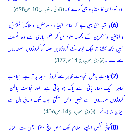
اور خود اس کا مشاہدہ بھی کرے گا۔
(فتاویٰ رضویہ،ج10،ص698)
(6)
بلا شبہ حق یہی ہے کہ تمام انبیا ء و مرسلین و ملائکہ ٔ مُقَرَّبِیْن
و اَوَّلِیْن و آخرین کے مجموعہ علوم مل کر علمِ باری سے وہ نسبت
نہیں رکھ سکتے جو ایک بوند کے کروڑویں حصّہ کو کروڑوں سمندروں
سے ہے ۔
(فتاویٰ رضویہ،ج 14ص377)
(7)
نجاستِ باطن نجاستِ ظاہر سے کروڑ درجہ بد تَر ہے، نجاستِ
ظاہر ایک دھار پانی سے پاک ہو جاتی ہے اور نجاستِ باطن
کروڑوں سمندروں سے نہیں دھل سکتی جب تک صدقِ دل سے
ایمان نہ لائے ۔
(فتاویٰ رضویہ، ج14،ص406)
(8)
کوئی شخص ایسے مقام تک نہیں پہنچ سکتا جس سے نماز