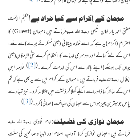
ایمان رکھتا ہے تو اسے چاہئے کہ مہمان کا اِکرام کرے۔
مہمان کے اِکرام سے کیا مُراد ہے!
حکیمُ الاُمّت
رحمۃ اللہ علیہ
مفتی احمد یار
خان نعیمی
فرماتے ہیں:مہمان
کا
)
(
Guest
احترام
یہ ہے کہ اسے خَنْدَہ پیشانی
سے ملے،
(اکرام)
(یعنی مُسکراتے چہرے)
اس کے لئے کھانے اور دوسری خدمات کا انتظام کرے حتَّی الاِمکان
(یعنی
)
(
[2]
اپنے ہاتھ سے اس کی خدمت کرے۔
علّامہ ابنِ
جہاں تک ہوسکے)
رحمۃ اللہ علیہ
بَطّال
فرماتے ہیں: مہمان کے اِکرام میں سے یہ بھی ہے کہ تم
اس کے ساتھ کھاؤ اور اسے اکیلے کِھلا کر وَحْشت میں مبتلا نہ کرو۔ نیز تمہارے
)
(
[3]
پاس جو بہترین چیز ہو اس سے مہمان کی ضِیافت
۔
(مہمانی )
کرو
رحمۃ اللہ علیہ
مہمان نوازی کی فضیلت:
امام نَوَوِی
فرماتے ہیں:مہمان نوازی کرنا آدابِِ اسلام اور انبیا و صالحین کی سنّت