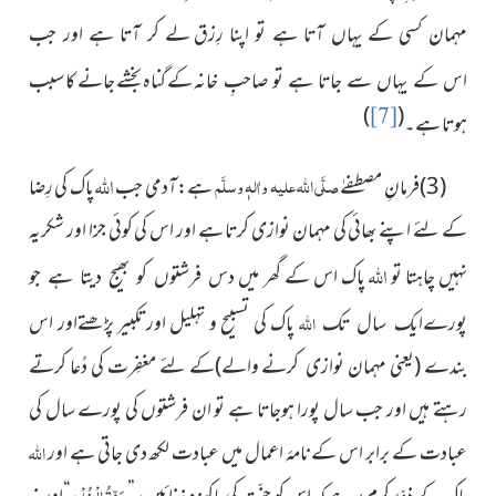
مہمان کسی کے یہاں آتا ہے تو اپنا رِزق
لے کر آتا ہے اور جب
کے گناہ بخشے جانے کا سبب
اس کے یہاں سے جاتا ہے تو صاحبِ خانہ
)
(
[7]
ہوتا ہے۔
اللہ
صلَّی اللہ علیہ واٰلہٖ وسلَّم
(3)فرمانِ مصطفےٰ
ہے:آدمی جب
پاک کی رِضا
کے لئے اپنے بھائی کی مہمان نوازی کرتا ہے اور اس کی کوئی جزا اور شکریہ
اللہ
نہیں چاہتا تو
پاک اس کے گھر میں
دس فرشتوں کو بھیج دیتا ہے جو
اللہ
پاک
کی تسبیح و تہلیل اورتکبیر پڑھتےاور اس
پورےایک سال تک
بندے
(یعنی مہمان
نوازی کرنے والے)
کے لئے مغفِرت کی دُعا کرتے
رہتے ہیں اور جب سال پورا ہوجاتا ہے تو ان فرشتوں کی پورے سال کی
عبادت کے برابر اس کے نامۂ اعمال میں عبادت لکھ دی جاتی ہے اور
اللہ
جَنّۃُ الْخُلْد