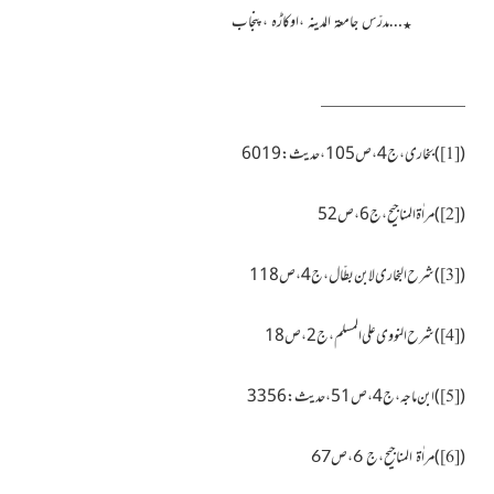
…مدرّس جامعۃ المدینہ ،اوکاڑہ ،پنجاب
٭
(
)
بخاری،ج4،ص105،حدیث:6019
[1]
(
)
مراٰۃ المناجیح،ج 6،ص52
[2]
(
)
شرح البخاری لابن بطّال،ج4،ص118
[3]
(
)
شرح النووی علی المسلم،ج2،ص18
[4]
(
)
ابن ماجہ،ج4،ص51، حدیث:3356
[5]
)
(
مراٰۃ المناجیح،ج 6،ص67
[6]