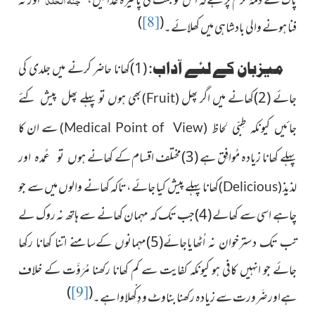
پاک کے ذمّۂ کرم پر ہےکہ اس کو جنّت کی پاکیزہ غذائیں، ”
“اور نہ
)
(
[8]
فنا ہونے والی بادشاہی میں کھلائے۔
میزبان کے لئے آداب:
(1)کھانا حاضر کرنے میں جلدی
کی
جائے (2)کھانے میں اگر پھل
بھی ہوں تو پہلے
پھل پیش کئے
)
(
Fruit
سے ان کا
جائیں کیونکہ طِبّی لحاظ
)
(
Medical Point of View
پہلے کھانا زیادہ مُوافِق ہے (3)مختلف اقسام کے کھانے
ہوں تو عُمدہ اور
کھانا
پہلے پیش کیا جائے، تاکہ
کھانے والوں میں سے جو
لذیذ
)
(
Delicious
چاہے اسی سے کھالے (4)جب تک کہ مہمان کھانے سے ہاتھ نہ روک لے
تب تک دسترخوان نہ اُٹھایاجائے(5)مہمانوں کےسامنے اتنا کھانا رکھا
جائے جو انہیں کافی ہو کیونکہ کفایت سے کم کھانا رکھنا مُرَوَّت کے خلاف
)
(
[9]
ہےاور ضَرورت سے زیادہ رکھنا بناوٹ و دِکْھلاوا ہے۔