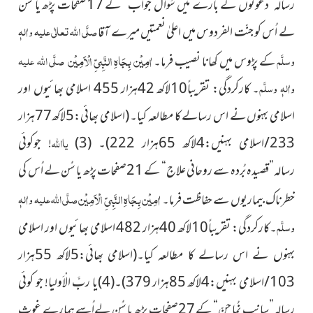
رسالہ
”
دعوتوں کے بارے میں سُوال جواب
“
کے 17صفحات پڑھ یا سُن
صلَّی اللہ تعالٰی علیہ واٰلہٖ
لے اُس کو جنّت الفردوس میں اعلیٰ نعمتیں میرے آقا
اٰمِیْن بِجَاہِ النَّبِیِّ الْاَمِیْن
وسلَّم
صلَّی اللہ علیہ
کے پڑوس میں کھانا نصیب فرما۔
واٰلہٖ وسلَّم
۔ کارکردگی: تقریباً10لاکھ 42ہزار 455 اسلامی بھائیوں اور
اسلامی بہنوں نے اس رسالے کا مطالعہ کیا۔
(اسلامی بھائی:5لاکھ77ہزار
233/اسلامی بہنیں:4لاکھ 65ہزار 222)
۔ (3)
یا
اللہ
! جوکوئی
رسالہ
”
قصیدہ بُردہ سے روحانی علاج
“
کے 21صفحات پڑھ یا سُن لے اُس کی
اٰمِیْن بِجَاہِ النَّبِیِّ الْاَمِیْن
صلَّی اللہ علیہ واٰلہٖ
خطرناک بیماریوں سے حفاظت فرما۔
وسلَّم
۔کارکردگی: تقریباً10لاکھ 40ہزار 482 اسلامی بھائیوں اور اسلامی
بہنوں نے اس رسالے کا مطالعہ کیا۔
(اسلامی بھائی:5لاکھ 55ہزار
103/اسلامی بہنیں:4لاکھ 85ہزار 379)
۔(4)یا ربَّ الْاَولیا! جو کوئی
رسالہ
”
سانپ نُما جِنّ
“
کے 27صفحات پڑھ یا سُن لےاُسے ہمارے غوثِ