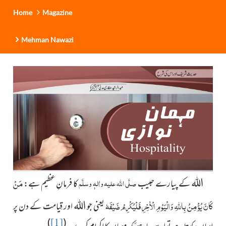
Home
Magazine
Mehman Nawazi
اللہ
مَنْ
صلَّی اللہ علیہ واٰلہٖ وسلَّم
کے پیارے حبیب
کا فرمانِ عظیم ہے:
کَانَ یُؤْمِنُ بِاللہِ وَالْیَوْمِ الْاٰخِرِ فَلْیُکْرِمْ ضَیْفَہٗ
اللہ
یعنی جو
اور قِیامت کے دن پر
)
(
[1]