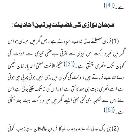
)
(
[4]
ہے۔
مہمان نوازی کی فضیلت پرتین احادیث:
صلَّی اللہ علیہ واٰلہٖ وسلَّم
(1)فرمانِ مصطفےٰ
ہے: جس گھر میں
ہو اس
مہمان
گھر میں خیرو برکت اس تیزی سے اُترتی ہے
جتنی
تیزی سے اونٹ کی
)
(
[5]
حکیمُ الاُمّت
مفتی احمد یار خان نعیمی
کوہان تک چُھری پہنچتی ہے۔
رحمۃ اللہ علیہ
فرماتے ہیں:
اونٹ کی کوہان میں ہڈی نہیں ہوتی چربی ہی ہوتی
ہے اسے چُھری بہت ہی جلد کاٹتی ہے اور اس کی تہ تک پہنچ جاتی ہےاس
لئے اس سے تشبیہ دی گئی یعنی ایسے گھر میں خیر و برکت بہت جلد پہنچتی
)
(
[6]
ہے۔
صلَّی اللہ علیہ واٰلہٖ وسلَّم
(2)نبیِّ پاک
کا فرمانِ
عالیشان ہے:جب کوئی