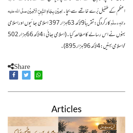
اٰمِیْن بِجَاہِ النَّبِیِّ الْاَمِیْن
صلَّی اللہ علیہ
اعظم
کے طفیل بُرے خاتمے سے بچا۔
واٰلہٖ وسلَّم
کارکردگی:تقریباً9لاکھ 63ہزار 397 اسلامی بھائیوں اوراسلامی
بہنوں نے اس رسالے کا مطالعہ کیا۔
(اسلامی بھائی
:4لاکھ 66ہزار 502
/اسلامی بہنیں:4لاکھ 96ہزار 895)۔
Share
Articles