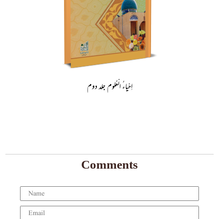
اِحْياءُ الْعُلوم جلد دوم
Comments