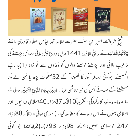
دَامَتْ
شیخ ِ طریقت امیرِ اہلِ سنّت حضرت علامہ محمد الیاس عطّار قادری
بَرَکَاتُہُمُ الْعَالِیَہ
نے ربیعُ الاوّل1441ھ میں
درج ذیل مَدَنی رسائل پڑھنے کی
ترغیب دلائی اور پڑھنے /سننے والوں کو دُعاؤں سے نوازا: (1)یا ربَّ
المصطفےٰ! جوکوئی رسالہ
”
نور کا کھلونا
“
کے 32صَفْحات پڑھ یا سُن لےنورِ
ا
ٰمِیْن بِجَاہِ النَّبِیِّ الْاَمِیْن
صلَّی اللہ
مصطفےٰ کے صدقے اُس کی قبر روشن فرما۔
علیہ واٰلہٖ وسلَّم۔
کارکردگی:تقریباً10لاکھ 87ہزار 40 اسلامی بھائیوں اور
اسلامی بہنوں نے اس رسالے کا مطالعہ کیا۔
(اسلامی بھائی:5لاکھ 88ہزار
یااللہ
247 /اسلامی بہنیں:4لاکھ 98ہزار 793)۔
(2)
! جو کوئی