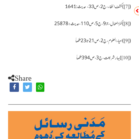
(
)
کشف الخفاء،ج
2،ص33، حدیث:1641
[7]
(
)
کنزالعمّال، جز9،ج 5،ص110، حدیث:25878
[8]
(
)
احیاء العلوم ،ج 2،ص21 تا 23 ملخصاً
[9]
(
)
بہارشریعت،ج3،ص394ملخصاً
[10]
Share