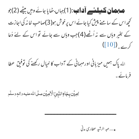
مہمان کیلئے آداب:
(1)جہاں بٹھایا جائے وہیں بیٹھے (2)جو
کچھ اس کے سامنے پیش کیا جائے اس پر خوش ہو(3)صاحبِ خانہ کی اجازت
کے بغیر وہاں سے نہ اُٹھے(4)جب وہاں سے جائے تو اس کے لئے دُعا
)
(
[10]
کرے۔
اللہ
پاک ہمیں میزبانی اورمہمانی کے آداب کا خیال رکھنے کی توفیق عطا
فرمائے۔
اٰمِیْن بِجَاہِ النَّبِیِّ الْاَمِیْن
صلَّی اللہ علیہ واٰلہٖ وسلَّم
_______________________
…عبد الرشید عطاری مدنی
٭