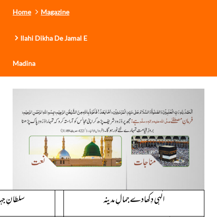
Home
Magazine
Ilahi Dikha De Jamal E
Madina
الٰہی دِکھادے جمالِ مدینہ
سلطانِ جہا