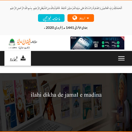
اردو
ماہنامہ خواتین
جمادی الاخریٰ 1441 ھ | فروری 2020 ء 
شمارہ
Toggl
navig
ilahi dikha de jamal e madina