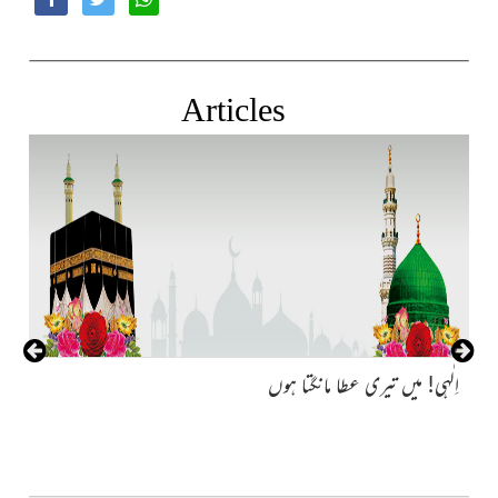
Articles
نہ
اِلٰہی! میں تیری عطا مانگتا ہوں