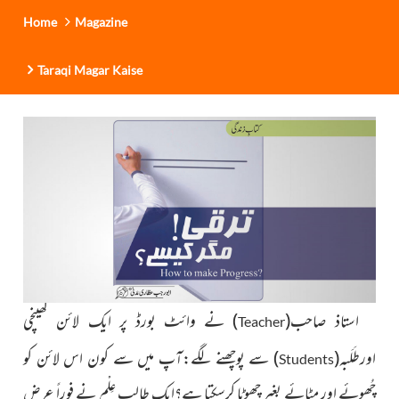
Home
Magazine
Taraqi Magar Kaise
استاذ صاحب
(
)
نے وائٹ بورڈ پر ایک لائن کھینچی
Teacher
اورطَلَبہ
(
)
سے پوچھنے لگے:آپ میں سے کون اس لائن کو
Students
چُھوئے اور مٹائے بغیر چھوٹا کرسکتا ہے؟ایک طالبِ عِلْم نے فوراً عرض