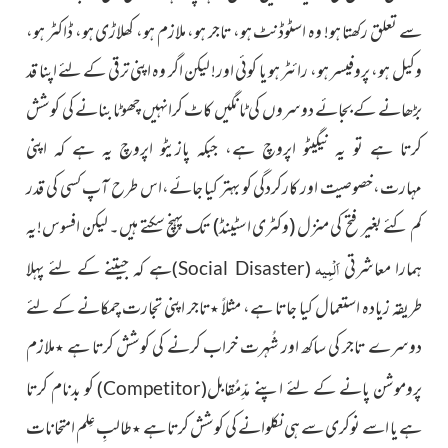
سے تعلق رکھتا ہو! وہ اسٹوڈنٹ ہو، تاجر ہو، ملازم ہو، کھلاڑی ہو، ڈاکٹر ہو،
وکیل ہو، پروفیسر ہو، رائٹر ہو یا کوئی اور! لیکن اگر وہ اپنی ترقی کے لئے اپنا قد
بڑھانے کے بجائے دوسروں کی ٹانگیں کاٹ کرانہیں چھوٹا بنانے کی کوشش
کرتا ہے تو یہ نیگیٹو اپروچ ہے،
جبکہ پازیٹو اپروچ یہ
ہے کہ اپنی
مہارت،خصوصیت اور کارکردگی کو بہتر کیا جائے،اس طرح
آپ کسی کی قدر
کم کئے بغیر فتح کی منزل
(وکٹری اسٹینڈ)
تک پہنچ سکتے ہیں۔
لیکن افسوس!یہ
ہمارا معاشرتی
اَلْمِیہ
ہے کہ جیتنے کے لئے پہلا
)
(
Social Disaster
طریقہ زیادہ استعمال کیا جاتا ہے، مثلاً
تاجر اپنی تجارت چمکانے کے
لئے
٭
دوسرے تاجر کی ساکھ اور شُہرت خراب کرنے کی کوشش کرتا ہے
ملازم
٭
پروموشن پانے کے لئے اپنے مدِّمُقابل
کو بدنام کرتا
)
(
Competitor
ہے یا
اسے نوکری سے ہی نکلوانے کی کوشش کرتا ہے
طالبِ عِلم امتحانات
٭