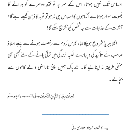
احساس
تک نہیں ہوتا، اس کے سر پر تو فقط دوسرے کو ہرانے کا
ہوتا ہے! گناہوں کا احساس ہی نہ ہو تو
تَوبہ کا ذہن کیسے بنے گا؟
بُھوت سوار
آخِرت کے عذابات سے یہ شخص کیونکر بچ سکے گا؟
اگلا پیریڈ شروع ہوچکا تھا، کلاس رُوم سے رخصت ہونے سے پہلےاستاذ
صاحب نے تاکید کی: پیارے طَلَبہ! زندگی میں ترقی پانے کے لئے کبھی بھی
اللہ
منفی طریقہ نہ اپنائیے گا۔
پاک ہمیں اپنی ناراضی والے کاموں سے
بچائے۔
اٰمِیْن بِجَاہِ النَّبِیِّ الْاَمِیْن
صلَّی اللہ علیہ واٰلہٖ وسلَّم
_______________________
…کاشف شہزاد عطاری مدنی
٭