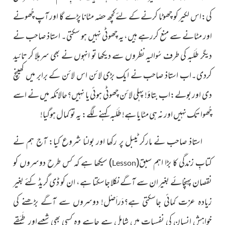
کی:اس لکیر کو چھوٹا کرنے کے لئے کچھ حصّہ مٹانا پڑے گا اور آپ چُھونے
اور مٹانے سے
منع کررہے ہیں،یہ چھوٹی نہیں ہو سکتی۔ استاذ صاحب نے
دیگر طَلَبہ کی طرف
سُوالیہ
نظروں سے دیکھا تو انہوں نے بھی سرہلا کر تائید
کردی۔
اب استاذ صاحب نے ایک بڑی لائن اس لائن کے برابر میں کھینچ
دی اور بولے:اب بتاؤ! پہلی لائن چھوٹی ہوئی یا نہیں؟حالانکہ میں نے
اسے
چُھوا تک نہیں اور نہ ہی مٹایا ہے! طَلَبہ کہنے لگے: یہ تو کمال ہوگیا!
استاذ صاحب نے مارکر ٹیبل پر رکھا اور بولنا شروع کیا: آج ہم نے
کتابِ زندگی کا بڑا اہم سبق
(
)
سیکھا ہے کہ کس طرح دوسروں کو
Lesson
نقصان پہنچائے بغیر ان سے آگے نکلا جاسکتا ہے، ان کو ڈی گریڈ کئے بغیر
زیادہ
عزت کمائی جاسکتی ہے؟دَراَصْل! دوسروں سے آگے بڑھنے کی
خواہش
انسان کی نفسیات میں شامل ہے چاہے وہ کسی بھی شعبےاور طَبَقے