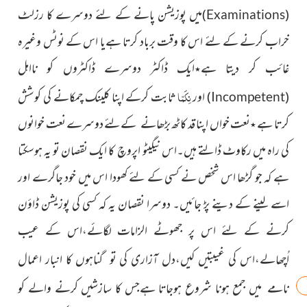
میں پوزیشن پانے کے لئے دوسرے کا رزلٹ
)
(
Examinations
خراب کرنے کے لئے اس کا وقت برباد کرتا ہےیا اس کے نوٹس وغیرہ
غائب کر دیتا ہے
ایک ڈاکٹر دوسرے ڈاکٹروں کو نااہل
٭
اور
نِکَمّا
ثابت کرکے اپنا کلینک چمکانے کی کوشش
)
(
Incompetent
کرتا ہے
نعت خواں اپنا قد کاٹھ بڑھانے کےلئے دوسرے نعت
خوانوں
٭
کی راہ میں رکاوٹ ڈالتے ہیں۔اس نیگیٹو اپروچ کا ایک نقصان تو یہ ہوسکتا
ہے کہ جو گڑھا اس شخص نے کسی کے لئے
کھودا اس میں خود جاگرے اور
اسے لینے کے دینے پڑ جائیں۔ دوسرا نقصان یہ کہ کسی کی پوزیشن ڈاؤن
کرنے کے لئے اس پر جھوٹے الزامات لگائے،اس کے عیب
اُچھالے،
اس کی غیبتیں کیں،دل آزاری کی تو گناہوں کا انبار اعمال
جمع ہونا شروع ہوجاتا ہےجس کا سازشیں کرنے والے کو
نامے میں