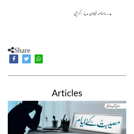
…ماہنامہ فیضان مدینہ ،کراچی
٭
Share
Articles