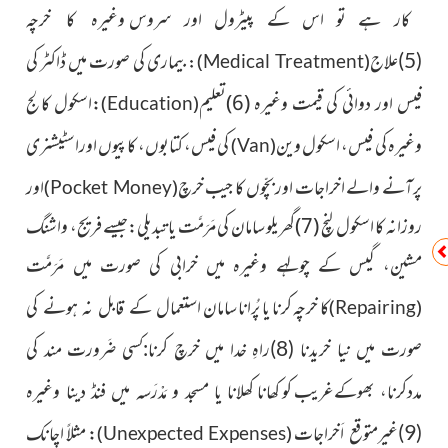
کار ہے تو اس کے پیٹرول اور
سروس وغیرہ کا خرچہ
بیماری
کی صورت میں ڈاکٹر کی
(5)علاج
):
(
Medical Treatment
فیس اور دوائی کی قیمت وغیرہ (6)تعلیم
:اسکول کالج
)
(
Education
وغیرہ کی فیس، اسکول وین
کی فیس، کتابوں، کاپیوں اوراسٹیشنری
)
(
Van
پرآنے والے اخراجات اور بچّوں کا جیب خرچ
اور
)
(
Pocket Money
روزانہ کا اسکول لنچ (7)گھریلو سامان کی مَرَمَّت یا تبدیلی:جیسے فریج، واشنگ
مشین، گیس کے چولہے وغیرہ میں خرابی کی صورت میں مَرَمَّت
کا خرچہ کرنا یا پُرانا سامان
استعمال کے قابل نہ ہونے کی
)
(
Repairing
صورت میں نیا خریدنا (8)راہِ خدا میں خرچ کرنا:کسی ضَرورت مند کی
کو کھانا
مددکرنا، بھوکےغریب
کھلانا یا مسجد و مَدْرَسہ میں فنڈ دینا وغیرہ
: مثلاً اچانک
(9)غیرمتوقع اَخراجات
)
(
Unexpected Expenses