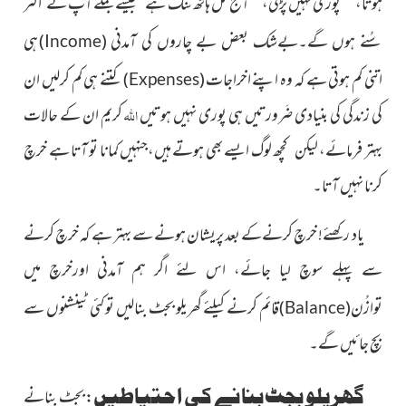
ہوتا،“ ”پوری نہیں پڑتی،“”آج کل ہاتھ تنگ ہے“ جیسے جملے آپ
نے اکثر
ہی
سُنے ہوں گے۔بےشک بعض بے چاروں کی آمدنی
)
(
Income
اتنی کم ہوتی ہے کہ وہ اپنے اخراجات
کتنے ہی کم کرلیں ان
)
(
Expenses
کی زندگی کی بنیادی ضَرورتیں ہی پوری نہیں ہوتیں
اللہ
کریم ان کے حالات
بہتر فرمائے، لیکن کچھ لوگ ایسے بھی ہوتے ہیں،
جنہیں
کمانا تو آتا ہے خرچ
کرنا نہیں آتا۔
یاد رکھئے! خرچ کرنےکے بعد پریشان ہونے سے بہتر ہے کہ خرچ کرنے
سے پہلے سوچ لیا جائے، اس لئے اگر ہم آمدنی اورخرچ میں
توازُن
قائم کرنے کیلئے گھریلو بجٹ بنالیں تو کئی ٹینشنوں سے
)
(
Balance
بچ جائیں گے۔
گھریلو بجٹ بنانے کی احتیاطیں
: بجٹ بنانے