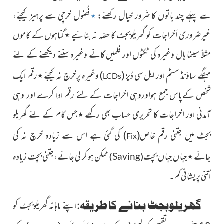
سے پہلے چند باتوں کا ضَرور خیال رکھئے:
فُضول خرچی سے پرہیز کیجئے،
٭
غیرضروری اَخراجات کو گھریلوبجٹ کا حصّہ نہ بنائیے
٭
گناہوں کے کاموں
مثلاً سینما ہال وغیرہ کی ٹکٹوں اور فلمیں گانے وغیرہ سننے دیکھنے کے لئے
مہنگے ساؤنڈ سسٹم اور ایل سی ڈیز
(
)
وغیرہ پرخرچ نہ کیجئے
٭
رقم ایک
LCDs
شخص کےپاس جمع ہواوروہی اخراجات کے لئے رقم ادا کرے اور وہی
آمدنی اور اخراجات کا تحریری حساب بھی رکھے
٭
جس کام کے لئے گھریلو
بجٹ میں جتنی رقم خاص
(
)
کی گئی ہے اس سے زیادہ خرچ نہ کی
Fix
جائے
٭
جہاں جہاں بچت
ممکن ہو کر لی جائے،جتنی بچت زیادہ
)
(
Saving
اُتنی پریشانی کم۔
گھریلوبجٹ بنانے کا طریقہ:
اپنے ماہانہ گھریلوبجٹ کو