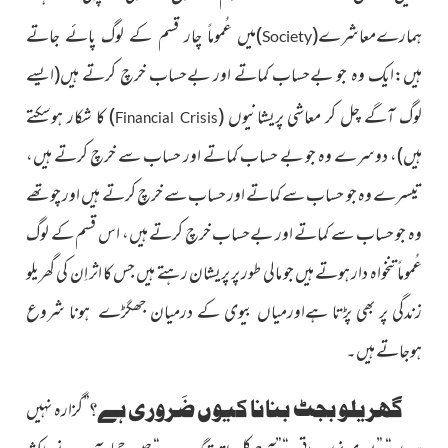
ہمارےمعاشرے
(
)
میں عُموماً چار قسم کے لوگ پائے جاتے
Society
ہیں:ایک وہ جو بےحساب کماتے اور بےحساب خرچ کرتے ہیں
(ایسے
لوگ آگے چل کر معاشی پریشانیوں
(
)
کا شکار ہوسکتے
Financial Crisis
ہیں)
، دوسرے وہ جو بے حساب کماتے اور حساب سے خرچ کرتے ہیں،
تیسرے وہ جو حساب سے کماتے اور حساب سے خرچ کرتے ہیں اور چوتھے
وہ جو حساب سے کماتے اور بےحساب خرچ کرتے ہیں، اس قسم کے لوگ
عُموماً تنخواہ دار ہوتے ہیں جو مالی طور پر پریشان رہتے ہیں جس کا اثر اِن کی گھریلو
زندگی پر بھی پڑتا ہےاورمیاں بیوی کے درمیان جھگڑے ہونا شروع
ہوجاتے ہیں۔
گھریلو بجٹ بنانا کیوں ضَروری ہے؟
”گزارہ نہیں