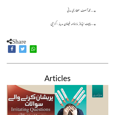
…محمدآصف عطاری مدنی
٭
…چیف ایڈیٹر ماہنامہ فیضان مدینہ ،کراچی
٭
Share
Articles