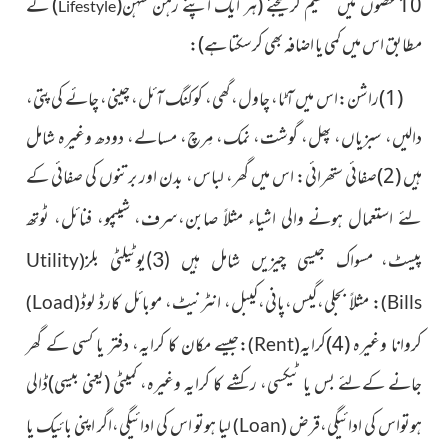
10 حصّوں میں تقسیم کرلیجئے
(ہر ایک اپنے رَہَن سَہن
(
)
کے
Lifestyle
مطابق اس میں کمی یا اضافہ بھی کرسکتا ہے)
:
(1)راشن:اس میں آٹا، چاول، گھی، کوکنگ آئل، چینی، چائے کی پتی،
دالیں، سبزیاں، پھل، گوشت، نمک، مِرچ، مسالے، دودھ وغیرہ شامل
ہیں (2)صفائی ستھرائی: اس میں گھر، لباس، بدن اور برتنوں کی صفائی کے
لئے استعمال ہونے والی اشیاء مثلاً صابن،سرف، شیپمو،
، ٹوتھ
فنائل
پیسٹ، مسواک
جیسی چیزیں شامل ہیں (3)یوٹیلٹی بلز
(
Utility
:
مثلاً بجلی،گیس،پانی،کیبل، انٹرنیٹ، موبائل کارڈ لوڈ
)
(
)
Load
Bills
کروانا وغیرہ (4)کرایہ
:جیسے مکان کا کرایہ، دفتر یا کسی
کے گھر
)
(
Rent
جانے کےلئے بس یا ٹیکسی، رکشے کا کرایہ وغیرہ، کمیٹی
(یعنی بیسی)
ڈالی
ہوتواس کی ادائیگی،قرض
لیا ہوتو اس کی ادائیگی،اگر اپنی بائیک یا
)
(
Loan