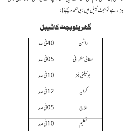
ہزار ہے تو بجٹ ٹیبل میں یہی لکھ دیجئے)
:
گھریلو بجٹ کا ٹیبل
راشن
40فی صد
صفائی ستھرائی
05فی صد
یوٹیلٹی بلز
10فی صد
کرایہ
12فی صد
علاج
05فی صد
تعلیم
10فی صد