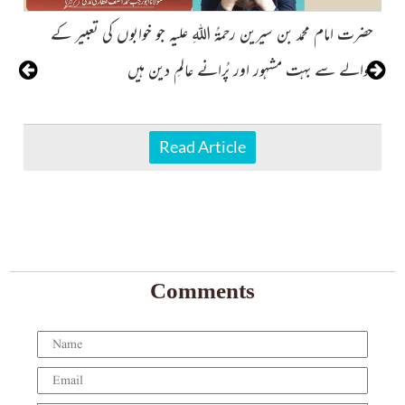
حضرت امام محمد بن سیرین رحمۃُ اللہِ علیہ جو خوابوں کی تعبیر کے
ای
حوالے سے بہت مشہور اور پُرانے عالمِ دین ہیں
Read Article
Comments