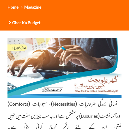
Home
Magazine
Ghar Ka Budget
انسانی زندگی ضَروریات
(
)
، سہولیات
(
)
Comforts
Necessities
اورآسائشات
(
)
پر مشتمل ہےاور یہ سب چیزیں مفت میں نہیں
Luxuries
ملتیں ان کے لئے رقم خرچ کرنی پڑتی ہے۔