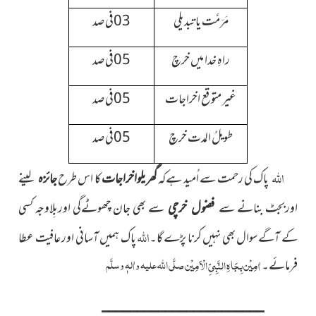
مَرَمَّت یا تبدیلی
03فی صد
راہِ خدا میں خرچ
05فی صد
غیر متوقع اخراجات
05فی صد
طویلُ المدت خرچ
05فی صد
اللہ
پاک کی رحمت سے اُمید ہےکہ
کا اس طرح
لینے
گھریلواخراجات
جائزہ
اوربجٹ بنانے سے
سے بھی جان چھوٹےگی اوربِلاوجہ کسی
فضول خرچی
اللہ
کے آگےسوال بھی نہیں کرنا پڑے گا۔
پاک ہمیں آسانی اور عافیت عطا
صلَّی اللہ علیہ واٰلہٖ وسلَّم
فرمائے۔
اٰمِیْن بِجَاہِ النَّبِیِّ الْاَمِیْن
_______________________