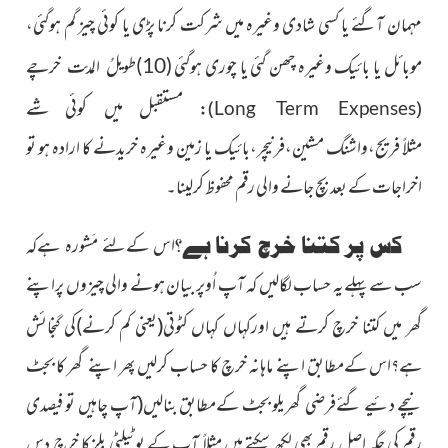
مہمان آگئے یا کسی شادی وغیرہ میں شرکت کرنا پڑی یا کوئی چیز گم ہوگئی،
موبائل یا بائیک وغیرہ چھن گئی یا چوری ہوگئی
(10)طویلُ المدّت
خرچے
: مستقبل میں کوئی شے
)
(
Long Term Expenses
مثلاً
فریج،واشنگ مشین،فرنیچر،بائیک یا زمین وغیرہ خریدنے کا ارادہ
ہو تو
اخراجات کے بعد بچ جانے والی رقم محفوظ کرلینا۔
کس پر کتنا خرچ کرنا ہے؟
اس کےلئے مَشورہ ہےکہ
سب سے پہلےیہ حساب لگالیں کہ آپ اُوپر بیان ہونے والی چیزوں پراپنے
گھر میں کتنا خرچ کرتے ہیں اورکہاں کہاں کٹوتی
(یعنی کم
کی گنجائش
کرنے)
ہے؟اس کےمطابق اپنے ماہانہ خرچ کا حساب کرلیں پھر اپنے گھر کا بجٹ
نیچے دئیے گئےفرضی گھریلو بجٹ
کےمطابق بنالیں
(آپ چاہیں تو فیصدی
رقم کی جگہ اصل رقم بھی لکھ سکتے ہیں مثلاً آپ کے یوٹیلٹی بلز کا خرچ دس