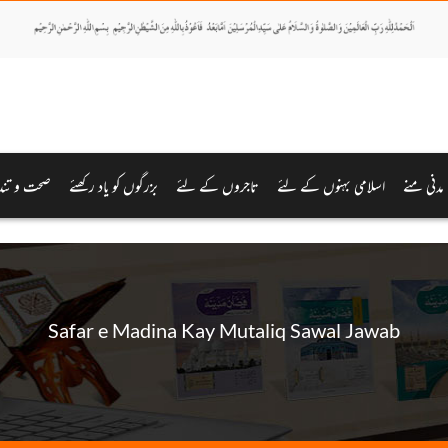
مدنی منے
اسلامی بہنوں کے لئے
تاجروں کے لئے
بزرگوں کو یاد رکھئے
صحت و تند
Safar e Madina Kay Mutaliq Sawal Jawab