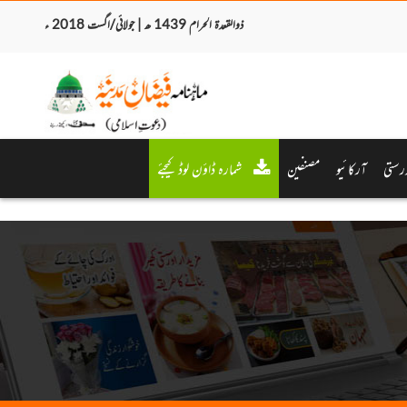
ذوالقعدۃ الحرام 1439 ھ | جولائی/اگست 2018 ء
رستی
آرکائیو
مصنفین
شمارہ ڈاؤن لوڈ کیجئے