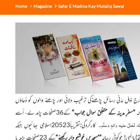
Home
Magazine
Safar E Madina Kay Mutaliq Sawal
والوں کو دُعاؤں
لہ
”سفرِ مدینہ کے متعلِّق سوال جواب“
کے36صفحات پڑھ لے، اُسے
لہ تعالٰی علیہ واٰلہٖ وسلَّم
۔ کارکردگی:تقریباً20523اسلامی بھائیوں جبکہ
”مسجدیں خوشبو دار رکھئے“
کے 23صفحات
پڑھ یا