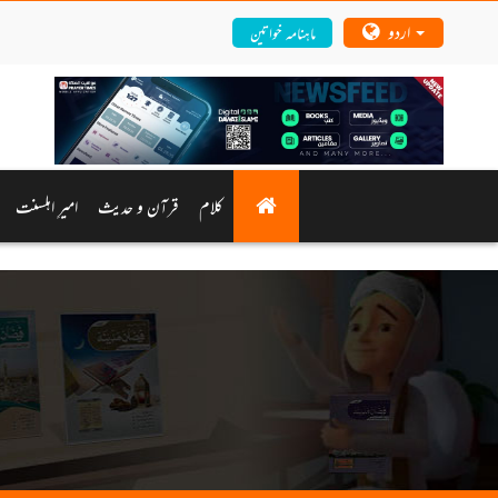
اردو
ماہنامہ خواتین
کلام
قرآن و حدیث
امیرِ اہلسنت