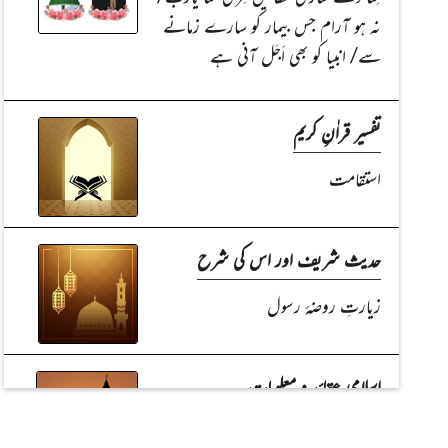
نہ ہو آرام جس بیمار کو سارے زمانے
سے/ انبیا کو بھی اَجَل آنی ہے
تفسیر قراٰنِ کریم
استقامت
حدیث شریف اور اس کی شرح
زیارتِ روضۂ رسول
اسلامی عقائد و معلومات
حساب و کتاب/ ہر صحابیِ نبی جنّتی جنّتی