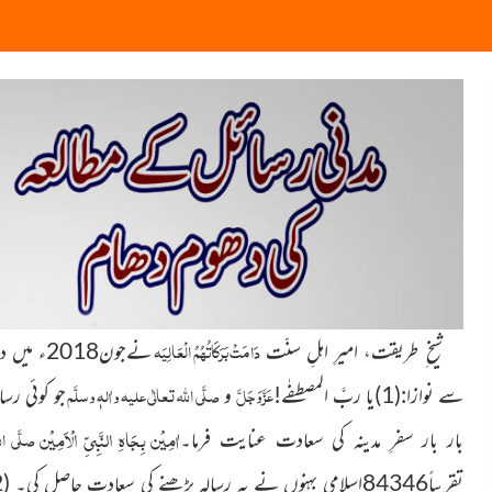
دَامَتْ بَرَکَاتُہُمُ الْعَالِیَہ
شیخ ِ طریقت، امیرِ اہلِ سنّت
نےجون2018ء میں درج ذیل مَدَنی رسائل پڑھنےکی ترغیب دلائی اور پڑھنے
عَزَّوَجَلَّ
صلَّی اللہ تعالٰی علیہ واٰلہٖ وسلَّم
سے نوازا:(1)یا ربَّ المصطفٰے!
و
جو کوئی رسا
اٰمِیْن بِجَاہِ النَّبِیِّ الْاَمِیْن
صلَّی ال
بار بار سفرِ مدینہ کی سعادت عنایت فرما۔
تقریباً84346اسلامی بہنوں نے یہ رسالہ پڑھنے کی سعادت حاصل کی۔ (2)یاالٰہی! جوکوئی رسالہ