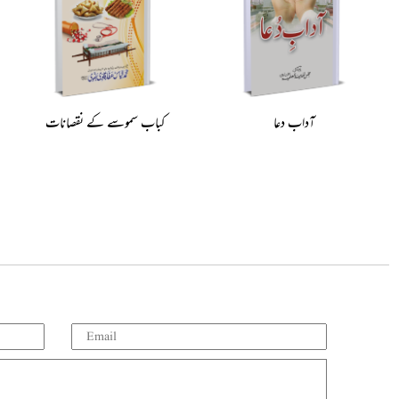
آداب دعا
کباب سموسے کے نقصانات