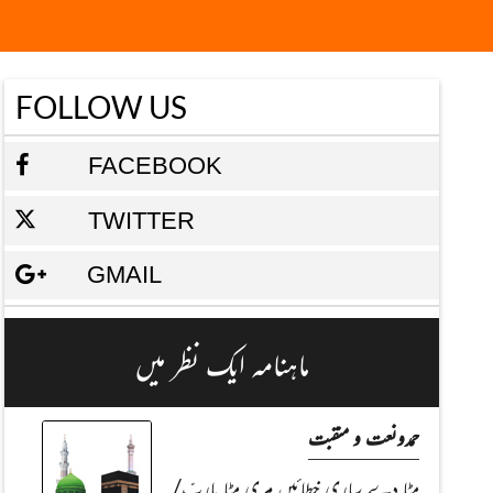
FOLLOW US
FACEBOOK
TWITTER
GMAIL
ماہنامہ ایک نظر میں
حمدونعت و منقبت
مِٹا دے ساری خطائیں مِری مٹا یاربّ/