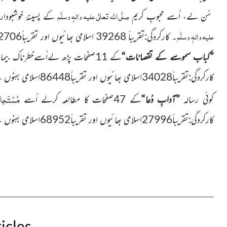
صلَّی اللہ تعالٰی علیہ واٰلہٖ وسلَّم
سُن لے، اُسے محبوبِ کریم
کے پسینۂ خوشبو
علیہ واٰلہٖ وسلَّم
۔ کارکردگی:تقریباً 39268 اسلامی بھائیوں اور تقریباً82706اسلامی بہنوں نے اس رسالے کا مطالعہ کیا۔ (3)
”کباب سموسے کے تقصانات“
کے 11صفحات پڑھ لےاُسےخطرناک بیماریوں سے محفوظ رکھ۔
مُسْتَجا
کوئی رسالہ
”آدابِ دُعا“
کے 47صفحات کا مطالعہ کرلے اُسے
کارکردگی:تقریباً27996اسلامی بھائیوں اور تقریباً68952اسلامی بہنوں نے اس رسالے کا مطالعہ کرنے کی سعادت پائی۔
icles