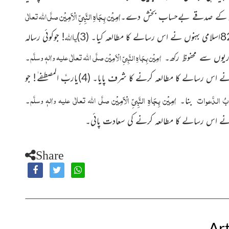
اٰمِیْن بِجَاہِ النَّبِیِّ الْاَمِیْن
صلَّی اللہ تعالٰی
دار کے صدقے بےحساب بخش دے۔
یا
اللہ
! جوکوئی رسالہ
صلَّی اللہ تعالٰی علیہ واٰلہٖ وسلَّم
اٰمِیْن بِجَاہِ النَّبِیِّ الْاَمِیْن
۔
کارکردگی:تقریباً34028اسلامی بھائیوں اور تقریباً86448اسلامی بہنوں نے اس رسالے کا مطالعہ کرنے کا شرف پایا۔ (4)یاربَّ المصطفے ٰ! جو
بُ الدَّعوات
اٰمِیْن بِجَاہِ النَّبِیِّ الْاَمِیْن
صلَّی اللہ تعالٰی علیہ واٰلہٖ وسلَّم
بنا۔
۔
Share
Art