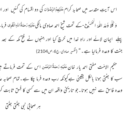
عَلَیْہِمُ الرِّضْوَان
اس آیتِ مقدسہ میں صحابۂ کرام
کی دو اقسام کی گئیں او
عَلَیْہِ رَحمَۃُ اللّٰہ ِالْقَوِی
وَ كُلًّا وَّعَدَ اللّٰهُ الْحُسْنٰىؕ-
کے تحت شیخ احمد صاوی مالکی
فرمات
پہلے ایمان لائے اور راہِ خدا میں خرچ کیا اور جنہوں نے فتحِ مکہ کے بعد ای
جنت کا وعدہ فرمالیا ہے۔“
(تفسیر صاوی،ج6،ص2104)
عَلَیْہِ رَحمَۃُ الرَّحْمٰن
حکیم الامّت مفتی احمد یار خان
اس کے تحت فرماتے ہی
سب کا جنتی ہونا بالکل یقینی ہےکیونکہ رب وعدہ فرما چکا ہے۔تمام صحابہ
وعدہ فاسق سے نہیں ہوتا۔جو تاریخی واقعہ ان میں سے کسی کا فِسق ثاب
ہر صحابئ نبی جنّتی جنّتی 