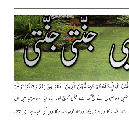
َلَؕ-اُولٰٓىٕكَ اَعْظَمُ دَرَجَةً مِّنَ الَّذِیْنَ اَنْفَقُوْا مِنْۢ بَعْدُ وَ قٰتَلُوْاؕ-وَ كُلًّا
ر نہیں وہ جنہوں نے فتحِ مکہ سے قبل خرچ اور جہاد کیا ،وہ مرتبہ میں ان
اللّٰہ
اللّٰہ
ے
جنّت کا وعدہ فرماچکا اور
کوتمہارےکاموں کی خبرہے۔
(پ27،