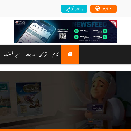
اردو
ماہنامہ خواتین
کلام
قرآن و حدیث
امیرِ اہلسنت