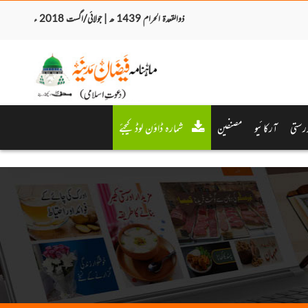
ذوالقعدۃ الحرام 1439 ھ | جولائی/اگست 2018 ء
رستی
آرکائیو
مصنفین
شمارہ ڈاؤن لوڈ کیجئے