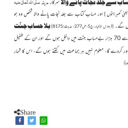
صلَّی اللہ تعالٰی علیہ
ب سے جلد نجات پانے والا
سرکار مدینہ
اور حساب کتاب سے جلد نجات پانے والا شخص وہ ہو
یعنی گھبراہٹوں )
بلا حساب جنّت
ہوں گے۔
(فردوس الاخبار،ج5،ص277، حدیث:8175)
نے فرمایا: میری اُمّت سے 70 ہزار بےحساب جنّت میں داخل ہوں گے اور ان کے طفیل
ور کردے گا، معلوم نہیں ہر جماعت میں کتنے ہوں گے، اس کا شمار
Share