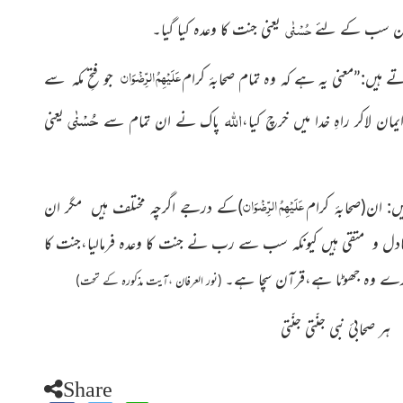
حُسْنٰی
ر ان سب کے لئے
یعنی جنت کا وعدہ کیا گیا۔
عَلَیْہِمُ الرِّضْوَان
ے ہیں:”معنی یہ ہے کہ وہ تمام صحابۂ کرام
جو فتحِ مکہ سے
اللّٰہ
حُسْنٰی
مان لاکر راہِ خدا میں خرچ کیا،
پاک نے ان تمام سے
یعنی
عَلَیْہِمُ الرِّضْوَان
ں: ان
(صحابۂ کرام
)
کے درجے اگرچہ مختلف ہیں مگر ان
 عادل و متقی ہیں کیونکہ سب سے رب نے جنت کا وعدہ فرمالیا،جنت کا
ت کرے وہ جھوٹا ہے،قرآن سچا ہے۔
(نور العرفان ،آیت مذکورہ کے تحت)
ہر صحابئ نبی جنّتی جنّتی
Share