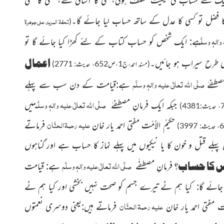
کا فضل تو کسی کا عدل کے ساتھ حساب لیا جائے گا۔
تحفۃ المرید علی جوہرۃ
(
واٰلہٖ وسلَّم
ہے: ایک شخص کو حساب کتاب کے لئے کھڑا کیا جائے گا تو
اعمال
(مسند احمد،ج1،ص652، حدیث: 2771)
صلَّی اللہ تعالٰی علیہ واٰلہٖ وسلَّم
صطفےٰ
ہے
:قیامت کے دن سب سے پہلے
صلَّی اللہ تعالٰی علیہ واٰلہٖ وسلَّم
جبکہ ایک فرمانِ مصطفےٰ
میں
علیہ رحمۃ الحنَّان
حکیمُ الاُمّت
مفتی احمد یار خان
فرماتے
 پہلے قتل و خون کا یا نیکیوں میں پہلے نماز کا حساب ہے اور گناہوں
صلَّی اللہ تعالٰی علیہ واٰلہٖ وسلَّم
 کا حساب؟
فرمانِ مصطفٰے
ہے: قیامت
جائے گا
:
کیا ہم نے تیرے جسم کو صحت نہیں بخشی اور کیا ہم نے
علیہ رحمۃ الحنَّان
 مفتی احمد یار خان
فرماتے ہیں:یعنی دوسری نعمتوں