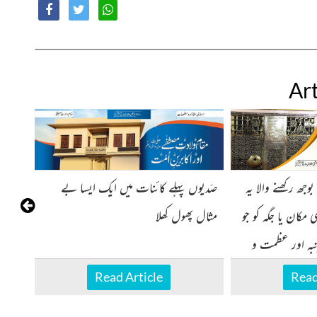
Art
وجھ رکھنے والا یہ
صَدیوں پہلے کائنات میں ایک ایسا بے
 مکان یا جگہ کو جو
مثال پھول کِھلا
تبہ اور عظمت و
بلندی حاصل ہوتی ہے وہ صاحبِ مکان (
Read Article
Read