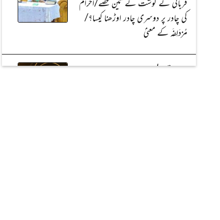
قربانی کے گوشت کے تین حصّے/احرام
کی چادر پر دوسری چادر اوڑھنا کیسا؟/
مُزدَلِفَہ کے معنیٰ
دارالافتاء اہلسنت
کیا نفلی طواف کے بعد بھی نوافل پڑھنا
ضروری ہیں؟/کیاہر انسان کے کندھوں
پر فرشتے ہوتے ہیں؟/مِنیٰ میں پانچ
نمازیں اور حج سے قبل وقوف کا حکم
روشن مستقبل
سونے کا جانور/ بچّو!ان سے بچو/ مغرور
چیونٹی/ دوست کی مدد