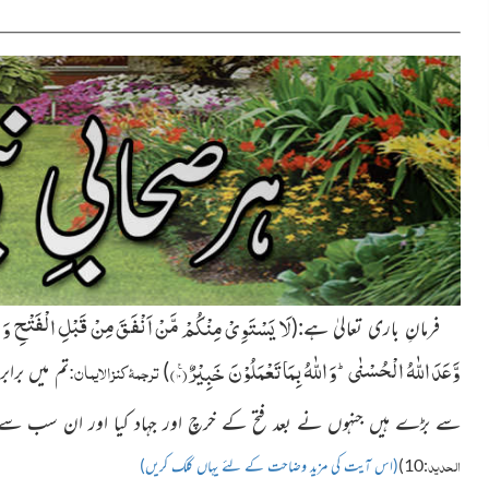
لَا یَسْتَوِیْ مِنْكُمْ مَّنْ اَنْفَقَ مِنْ قَبْلِ الْفَتْحِ وَ قٰت
فرمانِ باری تعالیٰ ہے:(
وَّعَدَ اللّٰهُ الْحُسْنٰىؕ-وَ اللّٰهُ بِمَا تَعْمَلُوْنَ خَبِیْرٌ۠(
۱۰)
ترجمۂ کنز الایمان:
)
تم میں براب
سے بڑے ہیں جنہوں نے بعد فتح کے خرچ اور جہاد کیا اور ان سب س
الحدید
:10)
(اس آیت کی مزید وضاحت کے لئے یہاں کلک کریں)