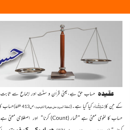
عقیدہ
حساب حق ہے،یعنی قراٰن و سنّت اور اجماع سے ثابت ہ
اِسْتِثْناء
کے جن کا
کیا گیا ہے۔
حساب کا 
تحفۃ المرید علی جوہرۃ التوحید
(
،ص413 ملتقطاً)
حساب کا لغوی معنیٰ ہے
”
شمار
کرنا
“
اور اصطلاحی معنیٰ ہے
)
Count
(
حساب کی کیفیت
کرنا۔
“
ہر ای