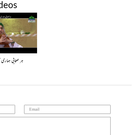
deos
ہر صحابی ہماری آ