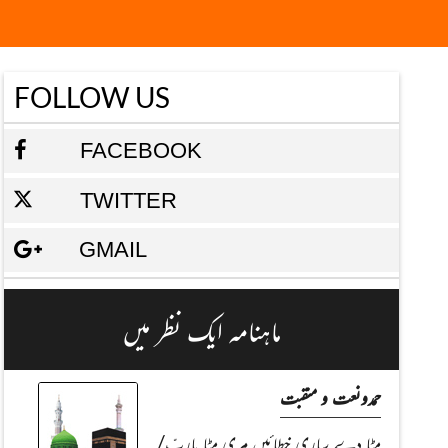
FOLLOW US
FACEBOOK
TWITTER
GMAIL
ماہنامہ ایک نظر میں
حمدونعت و منقبت
مِٹا دے ساری خطائیں مِری مٹا یاربّ/