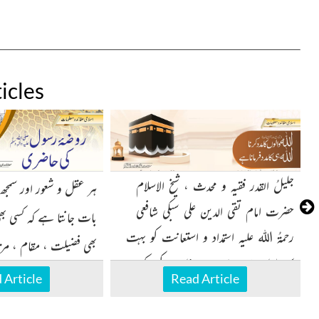
icles
جلیلُ القدر فقیہ و محدث ، شیخ الاسلام
ہر عقل و شعور اور سمجھ ب
حضرت امام تقی الدین علی سبکی شافعی
بات جانتا ہے کہ کسی بھی
رحمۃُ اللہ علیہ استمداد و استعانت کو بہت
بھی فضیلت ، مقام ، مر
سی احادیثِ صریحہ سے ثابت کرکے
 Article
Read Article
ارشاد فرماتے ہیں
مکان والے ) کی وجہ سے ہوتی ہے