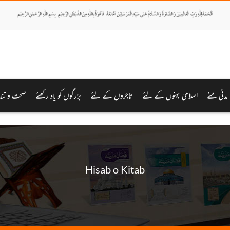
مدنی منے
اسلامی بہنوں کے لئے
تاجروں کے لئے
بزرگوں کو یاد رکھئے
صحت و تند
Hisab o Kitab