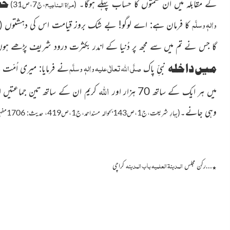
حسا
کے مقابلہ میں ان نعمتوں کا حساب پہلے ہوگا۔
مراٰۃ المناجیح
(
،ج7،ص31)
واٰلہٖ وسلَّم
کا فرمان ہے: اے لوگو! بے شک بروز قیامت اس کی دہشتوں
(
گا جس نے تم میں سے مجھ پر دُنیا کے اندر بکثرت درود شریف پڑھے 
صلَّی اللہ تعالٰی علیہ واٰلہٖ وسلَّم
میں داخلہ
نبیِّ پاک
اللہ
میں ہر ایک کے ساتھ 70 ہزار اور
کریم ان کے ساتھ تین جماعتیں ا
وہی جانے۔
(بہارِ شریعت،ج1،ص143بحوالہ مسنداحمد،ج1،ص419، حدیث: 1706مفہوماً)
المدینۃ العلمیہ باب المدینہ
…رکن مجلس
کراچی
٭