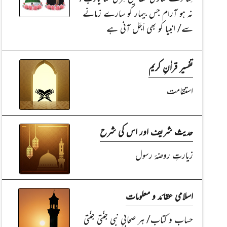
نہ ہو آرام جس بیمار کو سارے زمانے
سے/ انبیا کو بھی اَجَل آنی ہے
تفسیر قراٰنِ کریم
استقامت
حدیث شریف اور اس کی شرح
زیارتِ روضۂ رسول
اسلامی عقائد و معلومات
حساب و کتاب/ ہر صحابیِ نبی جنّتی جنّتی