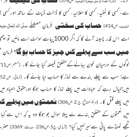
شرح الصّاوی علی جوہرۃ التوحید
(
،ص376)
سے، کسی کا خُفیہ، کسی کا اعلانیہ، کسی کا ڈانٹ ڈپٹ کے ساتھ اور کسی 
صلَّی اللہ تعالٰی علیہ 
حساب کی سختی
فرمانِ مصطفٰے
التوحید
،ص414)
اسے اس قدر پسینہ آئے گا کہ اگر 1000پیاسے اونٹ اسے پئیں تو اچھی طرح سیراب ہو جائیں۔
میں سب سے پہلے کس چیز کا حساب ہو گا؟
فرمانِ
م
لوگوں کے درمیان خون بہانےکےمتعلّق فیصلہ کیا جائے گا۔
(مسلم،ص711، حدیث:4381)
ہے: سب سے پہلے بندے سے نماز کا حساب لیا جائے گا۔
(نسائی، ص 652، حدیث: 3997)
ہیں:خیال رہے کہ عبادات میں پہلے نماز کا حساب ہوگا اورحقوق العباد میں
نعمتوں میں پہلے کس
میں پہلے قتل کا۔
(مراٰۃ المناجیح،ج 2،ص306)
میں نعمتوں کے متعلّق بندے سے پہلا سوال جو ہوگا وہ یہ کہ اس سے کہا 
تجھے ٹھنڈے پانی سےسیرنہیں کیا
؟
حضرت
(ترمذی،ج5،ص236، حدیث: 3369)