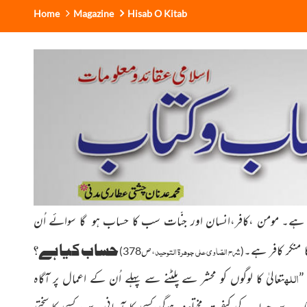
Home
Magazine
Hisab O Kitab
ے۔ مومن ،کافر،انسان اور جنّات
سب کا حساب ہو گا سوائے اُن
حساب کیا ہے؟
منکر کافر ہے۔
شرح الصّاوی علی جوہرۃ التوحید
(
،ص378)
اللہ
”
تعالیٰ کا
لوگوں
کو محشر سے پلٹنے سے پہلے اُن کے
اعمال پر آگاہ
ک سے حساب کی کیفیت مختلف ہوگی،کسی کا آسانی سے، کسی کا سختی