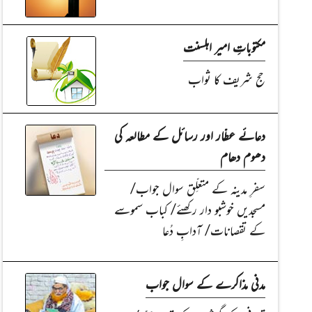
مکتوباتِ امیر اہلسنت
حج شریف کا ثواب
دعائے عطّار اور رسائل کے مطالعہ کی
دھوم دھام
سفرِ مدینہ کے متعلِّق سوال جواب/
مسجدیں خوشبو دار رکھئے/ کباب سموسے
کے تقصانات/ آدابِ دُعا
مدنی مذاکرے کے سوال جواب