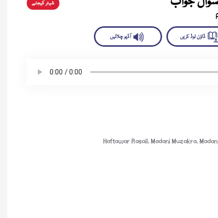
سوال جواب
شیئر کیجئے
لوڈ کریں
آڈیو چلائیں
Haftawar Rasail
,
Madani Muzakra
,
Madani