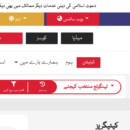
دعوت اسلامی کی دینی خدمات دیگر ممالک میں بھی دیک
ویب سائٹس
اردو
میڈیا
کورسز
م
ہوم
ہمارے بارے میں
اسل
ڈونیشن
لینگوئج منتخب کیجئے
ہسٹری
فلٹرز سے سرچ کریں
کیٹیگریز