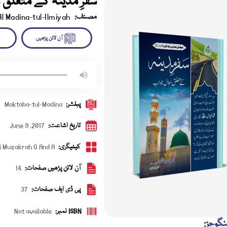
سفرِ مدینہ کے متعلق 
مصنف:
Al Madina-tul-Ilmiyah
آن لائن پڑھیں
ڈاؤن 
پبلشر:
Maktaba-tul-Madina
تاریخ اشاعت:
June 9 ,2017
کیٹیگری:
 Muzakrah Q And A
آن لائن پڑھیں صفحات:
14
پی ڈی ایف صفحات:
37
ISBN نمبر:
Not available
نگوجز: