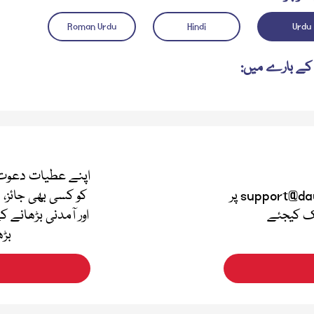
Roman Urdu
Hindi
Urdu
کے بارے میں:
اپنے عطیات دعوت 
اپنی قیمتی آراء دینے کے لئے support@dawateislami.net پر
کو کسی بھی جائز، 
لک کیجئے
اور آمدنی بڑھانے ک
بڑھ