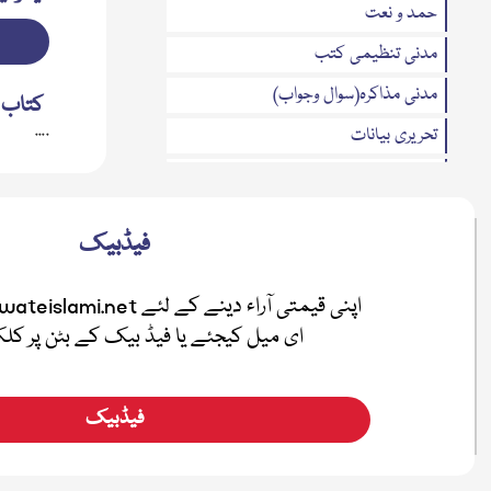
حمد و نعت
مدنی تنظیمی کتب
مدنی مذاکرہ(سوال وجواب)
کتاب 
....
تحریری بیانات
متفرقات
مدنی بہاریں
فیڈبیک
فضائل
اطفال
ای میل کیجئے یا فیڈ بیک کے بٹن پر ک
صلہ رحمی
معرفۃ القرآن
فیڈبیک
نیکی کی دعوت
ہفتہ وار رسائل