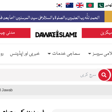
ھئے
یگزین
مدنی چین
امی سروسز
سماجی خدمات
خبریں اور اپڈیٹس
رو
rs for results.
l Jawab