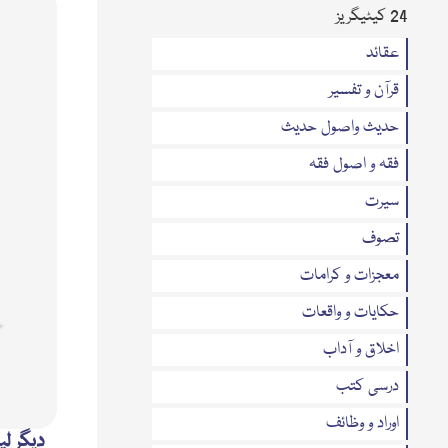
24 کیٹیگریز
عقائد
قرآن و تفسیر
حدیث واصول حدیث
فقہ و اصول فقہ
سیرت
تصوف
معجزات و کرامات
حکایات و واقعات
اخلاق و آداب
درسی کتب
اوراد و وظائف
دیگر لی