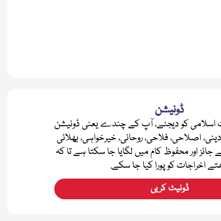
ڈونیشن
اسلامی کو دیجئے، آپ کے چندے یعنی ڈونیشن
دینی، اصلاحی، فلاحی، روحانی، خیرخواہی، بھلائی
ے جائز اور محفوظ کام میں لگایا جا سکتا ہے تا کہ
تے اخراجات کو پورا کیا جا سکے.
ڈونیٹ کریں