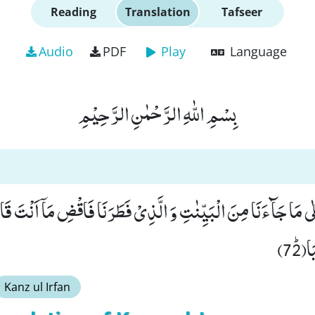
Reading
Translation
Tafseer
Audio
PDF
Play
Language
بِسْمِ اللّٰهِ الرَّحْمٰنِ الرَّحِیْمِ
عَلٰى مَا جَآءَنَا مِنَ الْبَیِّنٰتِ وَ الَّذِیْ فَطَرَنَا فَاقْضِ مَاۤ اَنْتَ قَ
ﭤ(72
Kanz ul Irfan