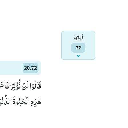
اٰياتها
72
20.72
قَالُوْا لَنْ نُّؤْثِرَكَ 
هٰذِهِ الْحَیٰوةَ الدُّنْیَا)