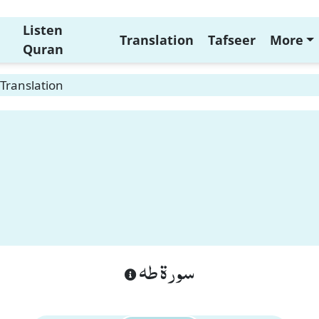
Listen
Translation
Tafseer
More
Quran
Translation
سورة طه