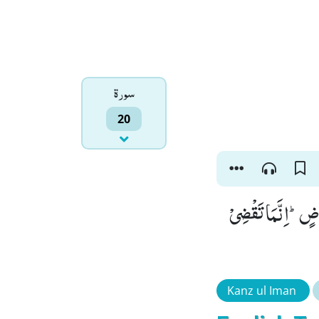
سورۃ
20
اضٍؕ-اِنَّمَا تَقْضِیْ
Kanz ul Iman