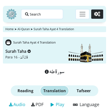
Search
Go
Home
➤
Al-Quran
➤
Surah Taha Ayat 4 Translation
Surah Taha Ayat 4 Translation
Surah Taha
قَالَ اَلَمْ
Para 16 -
سورة طه
Reading
Translation
Tafseer
Audio
PDF
Play
Language