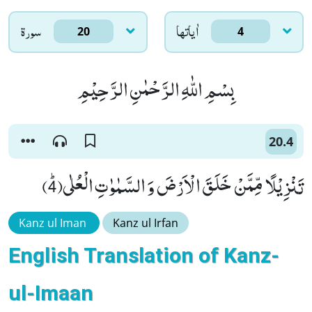
اٰياتها
سورۃ
20
4
بِسْمِ اللّٰهِ الرَّحْمٰنِ الرَّحِیْمِ
20.4
تَنْزِیْلًا مِّمَّنْ خَلَقَ الْاَرْضَ وَ السَّمٰوٰتِ الْعُلٰىﭤ(4)
Kanz ul Iman
Kanz ul Irfan
English Translation of Kanz-
ul-Imaan