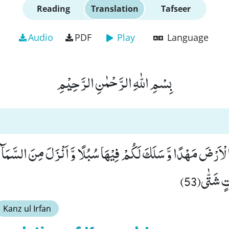
Reading
Translation
Tafseer
Audio
PDF
Play
Language
بِسْمِ اللّٰهِ الرَّحْمٰنِ الرَّحِیْمِ
ْاَرْضَ مَهْدًا وَّ سَلَكَ لَكُمْ فِیْهَا سُبُلًا وَّ اَنْزَلَ مِنَ السَّمَآ
تٍ شَتّٰى(53
Kanz ul Irfan