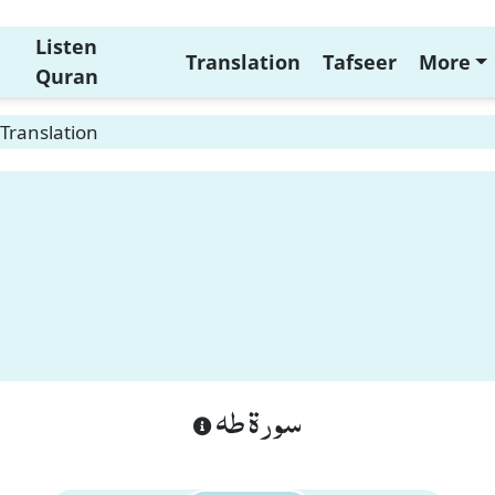
Listen
Translation
Tafseer
More
Quran
Translation
سورة طه