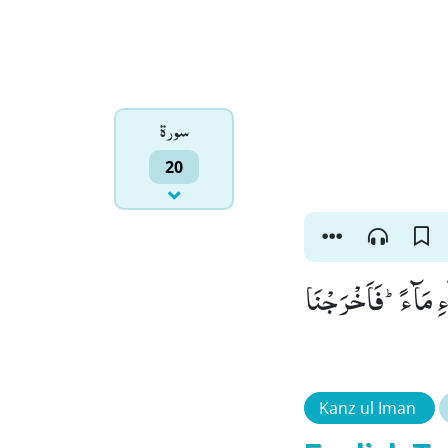
سورۃ
20
ءِ مَآءًؕ-فَاَخْرَجْنَا
Kanz ul Iman