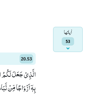
اٰياتها
53
20.53
الَّذِیْ جَعَلَ لَكُمُ ال
بِهٖۤ اَزْوَاجًا مِّنْ نَّبَا)