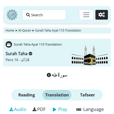
Search
Go
Home
➤
Al-Quran
➤
Surah Taha Ayat 110 Translation
Surah Taha Ayat 110 Translation
Surah Taha
قَالَ اَلَمْ
Para 16 -
سورة طه
Reading
Translation
Tafseer
Audio
PDF
Play
Language