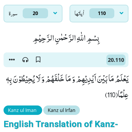
اٰياتها
سورۃ
20
110
بِسْمِ اللّٰهِ الرَّحْمٰنِ الرَّحِیْمِ
20.110
یَعْلَمُ مَا بَیْنَ اَیْدِیْهِمْ وَ مَا خَلْفَهُمْ وَ لَا یُحِیْطُوْنَ بِهٖ
عِلْمًا(110)
Kanz ul Iman
Kanz ul Irfan
English Translation of Kanz-