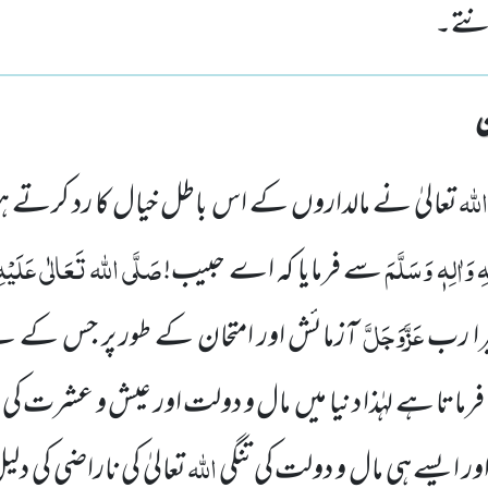
نتے۔
اللہ
تعالیٰ نے مالداروں کے اس باطل خیال کا رد کرتے
 وَاٰلِہٖ وَسَلَّمَ
صَلَّی اللہ
تَعَالٰی عَلَیْہِ
سے فرمایا کہ اے حبیب!
عَزَّوَجَلَّ
را رب
آزمائش اور امتحان کے طور پر جس کے ل
رماتا ہے لہٰذا دنیا میں
مال و دولت اور عیش و عشرت کی 
اللہ
ور ایسے ہی مال و دولت کی تنگی
تعالیٰ کی ناراضی کی دل