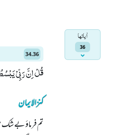
اٰياتها
36
34.36
قُلْ اِنَّ رَبِّیْ یَبْسُط
کنزالایمان
تم فرماؤ بے شک م