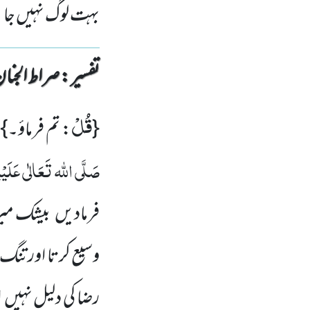
بہت لوگ نہیں جا
تفسیر : ‎صراط الجنان
قُلْ
{
: تم فرماؤ۔}
صَلَّی اللہ
تَعَالٰی عَلَیْہِ
فرمادیں
بیشک می
وسیع کرتا اور تنگ ف
رضا کی دلیل نہیں
ا