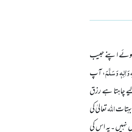
 ہوئے اپنے حبیب
 وَاٰلِہٖ وَسَلَّمَ
، آپ
یے چاہتا ہے رزق
اللہ
بہتات
تعالیٰ کی
یل نہیں ۔یہ اس کی