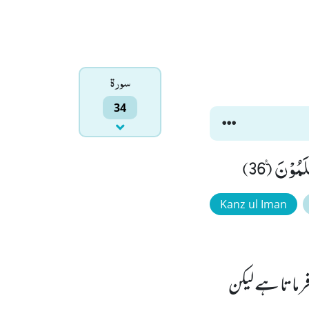
سورۃ
34
ُوْنَ۠ (36)
Kanz ul Iman
ماتا ہے لیکن