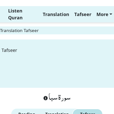
Listen
Translation
Tafseer
More
Quran
Translation Tafseer
 Tafseer
سورة سبا