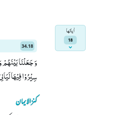
اٰياتها
18
34.18
وَ جَعَلْنَا بَیْنَهُمْ و
سِیْرُوْا فِیْهَا لَیَالِیَ 
کنزالایمان