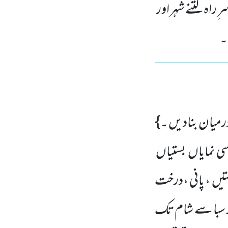
راہ کتنے شہر اور
۔
رمیان بنادیں ۔}
ی نمایاں بستیاں
تیں ، پانی ،درخت
 سبا سے شام تک