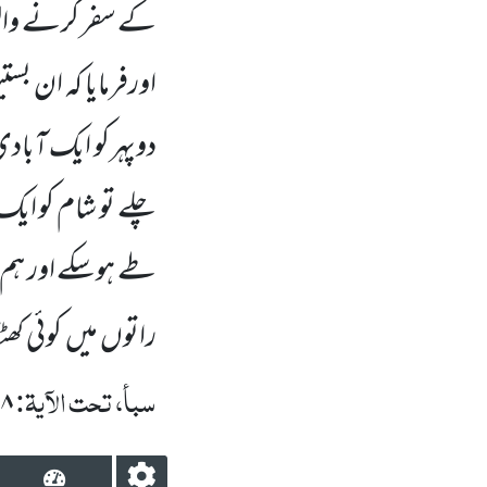
کے سفر کرنے والوں
اورفرمایا کہ ان بس
دوپہر کو ایک آبادی
چلے تو شام کو ای
طے ہوسکے اور ہم ن
راتوں میں کوئی کھٹ
سبأ، تحت الآیۃ:
۱۸