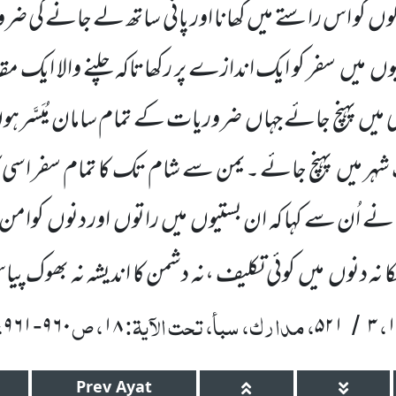
 کو اس راستے میں کھانا اور پانی ساتھ لے جانے کی ضر
تیوں میں سفر کو ایک اندازے پر رکھاتاکہ چلنے والا ایک م
 میں پہنچ جائے جہاں ضروریات کے تمام سامان مُیَسَّر ہو
ک شہر میں پہنچ جائے ۔یمن سے شام تک کا تمام سفر اس
ے اُن سے کہا کہ ان بستیوں میں راتوں اور دنوں کوامن و
کا نہ دنوں میں کوئی تکلیف ،نہ دشمن کا اندیشہ نہ بھوک پی
،
، مدارک، سبأ، تحت الآیۃ:
، ص
،
۹۶۱
۹۶۰
۱۸
۵۲۱
۳
-
/
Prev
Ayat