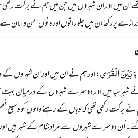
 ان میں اور ان شہروں میں جن میں ہم نے برکت رکھی سر ِ
دازے پر رکھا ان میں چلو راتوں اور دنوں امن و امان سے
ْ وَ بَیْنَ الْقُرَى
: اور ہم نے ان میں اور ان شہروں کے د
ہم نے شہرِ سبا میں اور دوسرے شہروں کے درمیان بہت س
نے برکت رکھی تھی کہ وہاں کے رہنے والوں کو وسیع نعم
کئے۔ اُن دوسرے شہروں سے مرادشام کے شہر ہیں اور