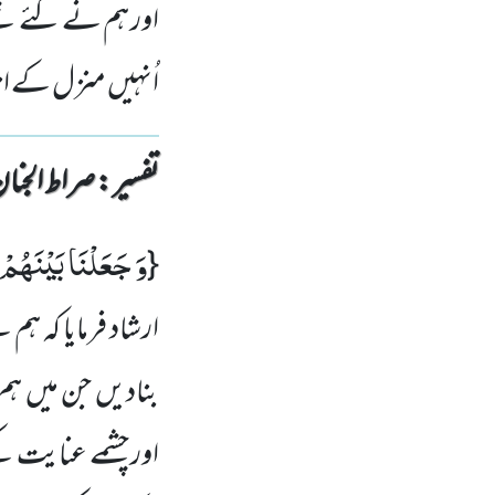
اور ہم نے کئے تھے
اُنہیں منزل کے ان
تفسیر : ‎صراط الجنان
وَ جَعَلْنَا بَیْنَهُم
{
ارشاد فرمایا کہ 
بنادیں جن میں ہم 
اور چشمے عنایت 