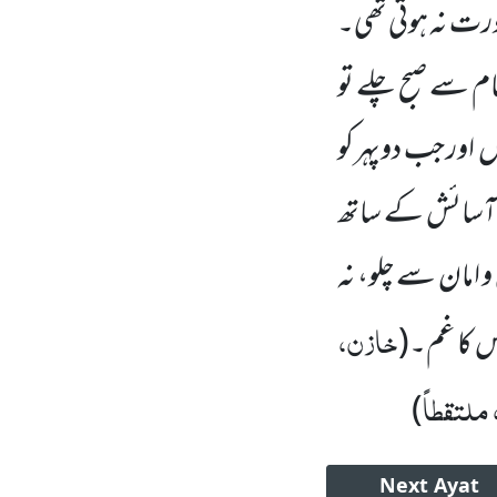
ورت نہ ہوتی تھی۔
قام سے صبح چلے تو
ں اور جب دوپہر کو
ی آسائش کے ساتھ
 امان سے چلو، نہ
خازن،
اس کا غم۔
(
 ملتقطاً
)
Next
Ayat