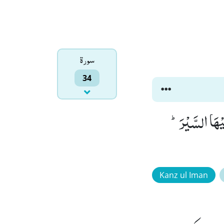
سورۃ
34
ِیْهَا السَّیْرَؕ-
Kanz ul Iman