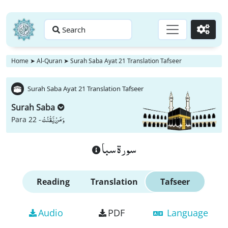
Search
Go
Home
➤
Al-Quran
➤
Surah Saba Ayat 21 Translation Tafseer
Surah Saba Ayat 21 Translation Tafseer
Surah Saba
وَ مَنْ یَّقْنُتْ
Para 22 -
سورة سبا
Reading
Translation
Tafseer
Audio
PDF
Language