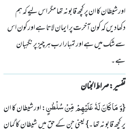
اور شیطان کا ان پر کچھ قابو نہ تھا مگر اس لیے کہ ہم
دکھادیں کہ کون آخرت پر ایمان لاتا ہے اور کون اس
سے شک میں ہے اور تمہارا رب ہر چیز پر نگہبان
ہے۔
تفسیر : ‎صراط الجنان
وَ مَا كَانَ لَهٗ عَلَیْهِمْ مِّنْ سُلْطٰنٍ
{
: اور شیطان کا ان
پر کچھ قابو نہ تھا۔} یعنی جن کے حق میں شیطان کا گمان