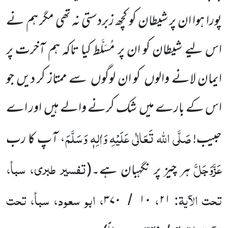
پورا ہوا ان پر شیطان کو کچھ زبردستی نہ تھی مگر ہم نے
اس لیے شیطان کو ان پر مُسَلَّط کیا تاکہ ہم آخرت پر
ایمان لانے والوں کو ان لوگوں سے ممتاز کر دیں جو
اس کے بارے میں شک کرنے والے ہیں اور اے
صَلَّی اللہ تَعَالٰی عَلَیْہِ وَاٰلِہٖ وَسَلَّمَ
حبیب!
، آپ کا رب
عَزَّوَجَلَّ
تفسیر طبری، سبأ،
ہر چیز پر نگہبان ہے۔
(
تحت الآیۃ:
،
، ابو سعود، سبأ، تحت
۳۷۰
۱۰
۲۱
/