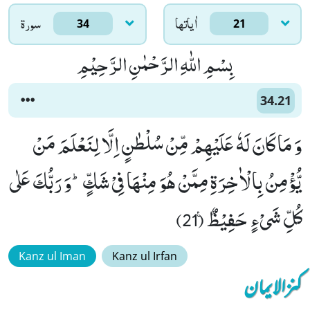
اٰياتها
سورۃ
34
21
بِسْمِ اللّٰهِ الرَّحْمٰنِ الرَّحِیْمِ
34.21
وَ مَا كَانَ لَهٗ عَلَیْهِمْ مِّنْ سُلْطٰنٍ اِلَّا لِنَعْلَمَ مَنْ
یُّؤْمِنُ بِالْاٰخِرَةِ مِمَّنْ هُوَ مِنْهَا فِیْ شَكٍّؕ-وَ رَبُّكَ عَلٰى
كُلِّ شَیْءٍ حَفِیْظٌ۠ (21)
Kanz ul Iman
Kanz ul Irfan
کنزالایمان