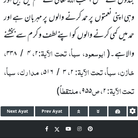
بندوں کے عمل ،سب
تعالیٰ کے علم میں ہیں اور
وہی اپنی نعمتوں پر حمد کرنے والوں پر مہربان ہے اور
حمد میں کمی کرنے والوں کو اپنے لطف و کر م سے بخشنے
ابوسعود، سبأ، تحت الآیۃ:
،
،
والاہے۔
(
۲
۴
۳۳۸
/
خازن، سبأ، تحت الآیۃ:
،
، مدارک، سبأ،
۵۱۶
۳
۲
/
تحت الآیۃ:
، ص
، ملتقطاً
)
۹۵۵
۲
Next
Ayat
Prev
Ayat