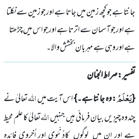
جانتا ہے جو کچھ زمین میں جاتا ہے اور جو زمین سے نکلتا
ہے اور جو آسمان سے اترتا ہے اور جو اس میں چڑھتا
ہے اور وہی ہے مہربان بخشش والا۔
تفسیر : ‎صراط الجنان
یَعْلَمُ
اللہ
{
: وہ جانتا ہے۔}
اس آیت میں
تعالیٰ نے
اللہ
چند وہ چیزیں بیان فرمائی ہیں جنہیں
تعالیٰ کا علم محیط
ہے اور ان میں لوگوں کادُنْیَوی اور اُخروی فائدہ