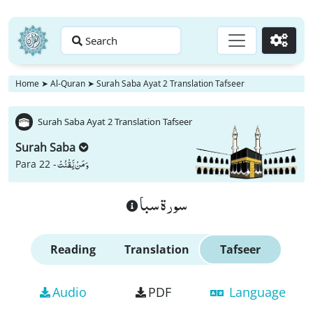
Search
Go
Home
➤
Al-Quran
➤
Surah Saba Ayat 2 Translation Tafseer
Surah Saba Ayat 2 Translation Tafseer
Surah Saba
وَ مَنْ یَّقْنُتْ
Para 22 -
سورة سبا
Reading
Translation
Tafseer
Audio
PDF
Language