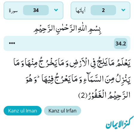
اٰياتها
سورۃ
34
2
بِسْمِ اللّٰهِ الرَّحْمٰنِ الرَّحِیْمِ
34.2
یَعْلَمُ مَا یَلِجُ فِی الْاَرْضِ وَ مَا یَخْرُ جُ مِنْهَا وَ مَا
یَنْزِلُ مِنَ السَّمَآءِ وَ مَا یَعْرُجُ فِیْهَاؕ-وَ هُوَ
الرَّحِیْمُ الْغَفُوْرُ(2)
Kanz ul Iman
Kanz ul Irfan
کنزالایمان