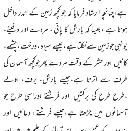
ہے،چنانچہ ا رشاد فرمایا کہ جو کچھ زمین کے اندر داخل
ہوتا ہے ،جیسا کہ بارش کا پانی ، مردے اور دفینے،
یونہی جو زمین سے نکلتا ہے،جیسے سبزہ ، درخت ، چشمے،
کانیں اور حشر کے وقت مردے پھرجوکچھ آسمان کی
طرف سے اترتا ہے،جیسے بارش، برف، اولے
،طرح طرح کی برکتیں اور فرشتے اوراسی طرح جو
آسمانوں میں چڑھتا ہے،جیسے فرشتے ، دعائیں اور
اللہ