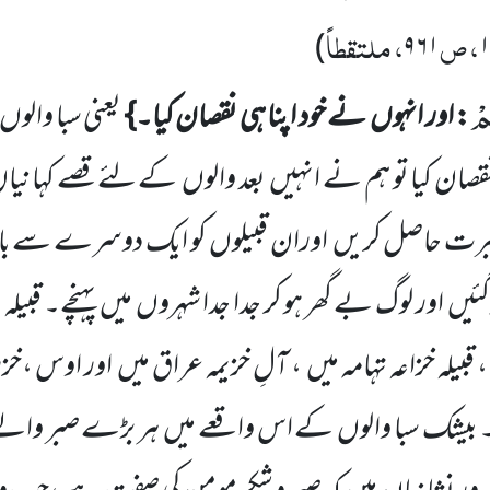
، ص
، ملتقطاً
)
۹۶۱
ُمْ
: اور انہوں
نے خود اپنا ہی نقصان کیا۔}
یعنی سبا والوں
نقصان کیا تو ہم نے انہیں
بعد والوں
کے لئے قصے کہانیا
برت حاصل کریں
اوران قبیلوں کو ایک دوسرے سے بالکل
ئیں
اور لوگ بے گھر ہو کر جدا جدا شہروں
میں
پہنچے۔ قبیل
، قبیلہ خزاعہ تہامہ میں
، آلِ خزیمہ عراق میں
اور اوس ،خزر
۔ بیشک سبا والوں
کے اس واقعے میں
ہر بڑے صبر والے