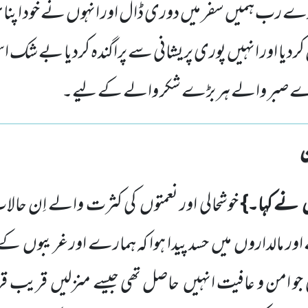
رب ہمیں سفر میں دوری ڈال اور انہوں نے خود اپنا ہی 
کردیا اور انہیں پوری پریشانی سے پراگندہ کردیا بے شک 
بڑے صبر والے ہر بڑے شکر والے کے لیے۔
ں
نے کہا۔}
خوشحالی اور نعمتوں
کی کثرت والے اِن حالات ک
اور
مالداروں
میں
حسد پیدا ہوا کہ ہمارے اور غریبوں
کے د
ی جو امن و عافیت انہیں
حاصل تھی جیسے منزلیں
قریب قر