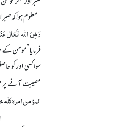
صبر اور شکر مومن 
معلوم ہوا کہ صبر
رَضِیَ اللہ تَعَالٰی عَنْہ
فرمایا’’مومن کے 
سوا کسی اور کو حاص
مصیبت آنے پر ص
المؤمن امرہ کلّہ 
ا