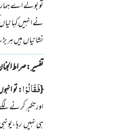
تو بولے اے ہمارے 
نے انہیں کہانیاں 
نشانیاں ہیں ہر 
تفسیر : ‎صراط الجنان
فَقَالُوْا
{
: تو انہو
اور تکبر کرنے لگے 
ہی نہیں
رہا ،یونہ