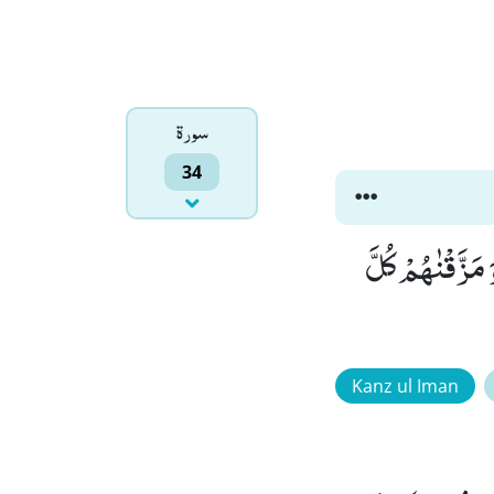
سورۃ
34
 مَزَّقْنٰهُمْ كُلَّ
Kanz ul Iman