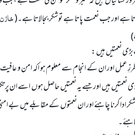
ر نشانیاں
ہیں
کہ صبر و شکر مومن کی صفت ہے ،جب و
خازن، 
تا ہے اور جب نعمت پاتا ہے توشکر بجالاتا ہے۔
(
)
بڑی نعمتیں
ہیں
:
زِ عمل اور ان کے انجام سے معلوم ہو اکہ امن و عافیت
ڑی نعمتیں
ہیں
اور جسے یہ نعمتیں
حاصل ہوں
اسے ان پر تک
 شکر ادا کرنا چاہئے اور ان نعمتوں
کے مقابلے میں
بے امنی 
اہئے۔