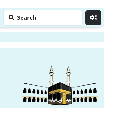
Search
Go