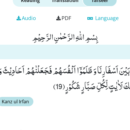
Reading
Translation
Tafseer
Audio
PDF
Language
بِسْمِ اللّٰهِ الرَّحْمٰنِ الرَّحِیْمِ
ْ بَیْنَ اَسْفَارِنَا وَ ظَلَمُوْۤا اَنْفُسَهُمْ فَجَعَلْنٰهُمْ اَحَادِیْثَ وَ
كَ لَاٰیٰتٍ لِّكُلِّ صَبَّارٍ شَكُوْرٍ(19)
Kanz ul Irfan