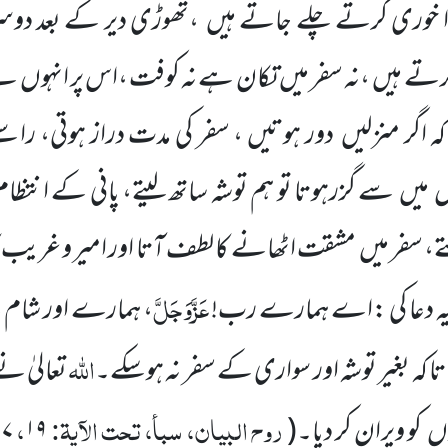
ا خوری کرتے چلے جاتے ہیں
،تھوڑی دیر کے بعد دوس
کرتے ہیں
،نہ سفر میں
تکان ہے نہ کوفت ،اس پر انہوں
نے
ہ اگر منزلیں
دور ہوتیں ، سفر کی مدت دراز ہوتی، راست
ں
میں
سے گزرہوتا تو ہم توشہ ساتھ لیتے، پانی کے انتظ
تے، سفر میں
مشقت اٹھانے کا لطف آتا اور امیر و غریب کا
عَزَّوَجَلَّ
 یہ دعا کی :اے ہمارے رب!
، ہمارے اور شام 
اللہ
ا کہ بغیر توشہ اور سواری کے سفر نہ ہوسکے۔
تعالیٰ نے 
روح البیان، سبأ، تحت الآیۃ:
،
وں
کو ویران کر دیا۔
(
۱۹
۷
/