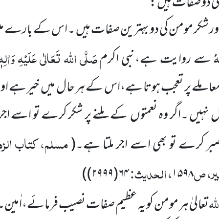
کی دو صفات ہیں :
 اور شکر مومن کی دو بہترین صفات ہیں
۔اس کے بارے می
ُ
صَلَّی اللہ تَعَالٰی عَلَیْہِ وَاٰلِہٖ
سے روایت ہے،نبی اکرم
معاملے پر تعجب ہوتا ہے،اس کے ہر حال میں
خیر ہے او
ل نہیں ۔اگر وہ نعمتوں
کے ملنے پر شکر کرے تو اسے اجر م
مسلم، کتاب الزہد
بر کرے تو بھی اسے اجر ملتا ہے۔
(
خیر، ص
، الحدیث:
)
۶۴(۲۹۹۹)
۱۵۹۸
للہ
تعالیٰ ہر مومن کو یہ عظیم صفات نصیب فرمائے،اٰمین۔