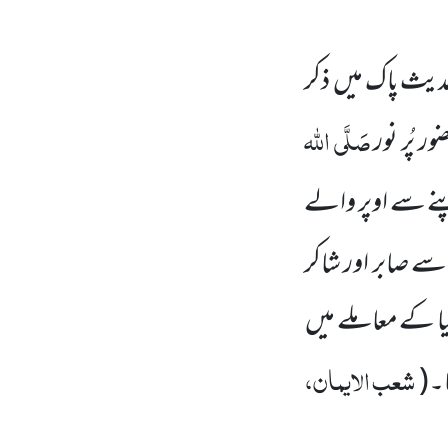
دیث پاک میں
ذکر
صَلَّی اللہ
پُر نور
ے سے اوپر والے
اسے صابر اور شاکر
ا کے معاملے میں
شعب الایمان،
ا۔
(