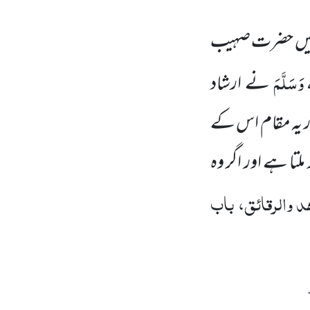
ں
حضرت صہیب
 وَسَلَّمَ
نے ارشاد
ر یہ مقام اس کے
لتا ہے اور اگر وہ
 والرقائق، باب