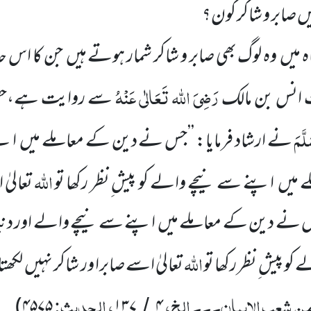
 میں صابر و شاکر کون؟
اہ میں
وہ لوگ بھی صابر و شاکر شمار ہوتے ہیں
جن کا اس ح
رَضِیَ اللہ تَعَالٰی عَنْہُ
انس بن مالک
سے روایت ہے،حضور 
لَّمَ
نے ارشاد فرمایا: ’’جس نے دین
کے معاملے میں
اپن
اللہ
 میں
اپنے سے نیچے والے کو پیش ِنظر رکھا تو
تعالیٰ 
جس نے دین کے معاملے میں
اپنے سے نیچے والے اور دنی
اللہ
کو پیش ِنظر رکھا تو
تعالیٰ اسے صابرا ور شاکر نہیں
لکھت
 من شعب الایمان۔۔۔ الخ،
، الحدیث:
)
۴۵۷۵
۱۳۷
۴
/