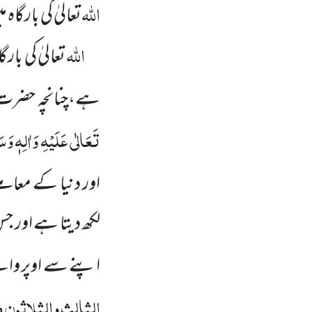
اللہ
تعالیٰ کی بارگاہ
اللہ
تعالیٰ کی بارگ
ہے،چنانچہ حضرت
تَعَالٰی عَلَیْہِ وَاٰلِہٖ وَسَ
اور دنیا
کے معاملے
لکھ دیتا ہے اور 
اپنے سے اوپر والے 
الثالث والثلاثون