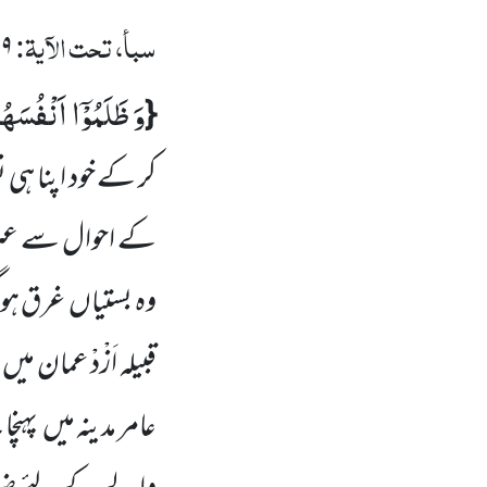
سبأ، تحت الآیۃ:
۱۹
وَ ظَلَمُوْۤا اَنْفُسَه
{
کر کے خود اپنا ہی 
کے احوال سے ع
وہ بستیاں
غرق ہوگ
قبیلہ اَزْدْ عمان میں
عامر مدینہ میں
پہنچا