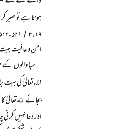
والے کے لئے ضرو
ہوتا ہے تو صبر کر
،
۵۲۲
۵۲۱
۳
۱۹
-
/
امن و عافیت بہت 
سبا والوں
کے طر
اللہ
تعالیٰ کی بہت ب
اللہ
بجائے
تعالیٰ کا
اور دعا نہیں
کرنی چ