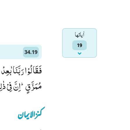
اٰياتها
19
34.19
فَقَالُوْا رَبَّنَا بٰعِد
مُمَزَّقٍؕ-اِنَّ فِیْ ذٰلِ
کنزالایمان