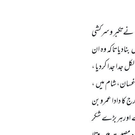
نے تکبر و سرکشی
ں
بنادیاتا کہ وہ ان
 جدا جدا کردیا ،
ہ غسان، شام میں
،
ج کا دادا عمروبن
 اورہر بڑے شکر