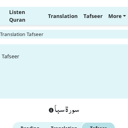
Listen
Translation
Tafseer
More
Quran
Translation Tafseer
 Tafseer
سورة سبا