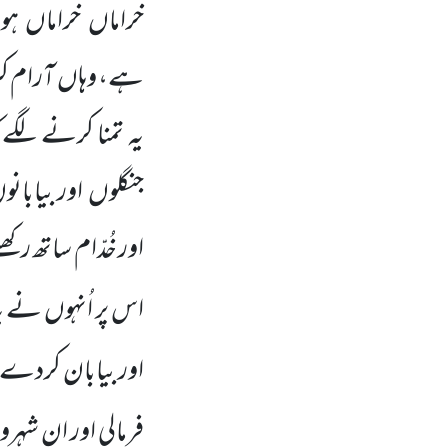
خراماں
خراماں
ہو
ہے، وہاں
آرام 
یہ تمنا کرنے لگے ک
جنگلوں
اور بیابانو
اور خُدّام ساتھ رکھ
اس پر اُنہوں نے
اور بیابان کردے ت
فرمالی اور ان شہر