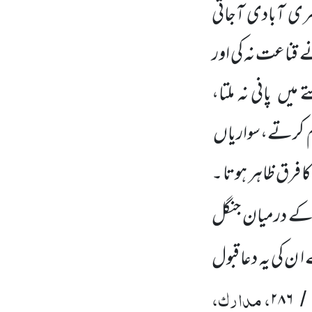
ری آبادی آجاتی
 قناعت نہ کی اور
ے میں
پانی نہ ملتا،
ام کرتے،سواریاں
 فرق ظاہر ہوتا ۔
کے درمیان جنگل
ا ن کی یہ دعا قبول
، مدارک،
۲۸۶