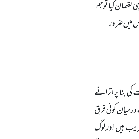
نقصان کیا تو ہم
اس میں ضرور
ی بنا پر اِترانے
رمیان کوئی فرق
یب ہیں
اور لوگ