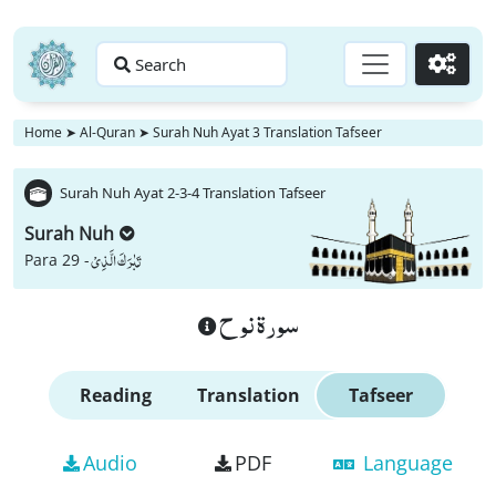
Search
Go
Home
➤
Al-Quran
➤
Surah Nuh Ayat 3 Translation Tafseer
Surah Nuh Ayat 2-3-4 Translation Tafseer
Surah Nuh
تَبٰرَكَ الَّذِیْ
Para 29 -
سورة نوح
Reading
Translation
Tafseer
Audio
PDF
Language