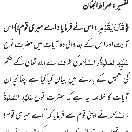
تفسیر : ‎صراط الجنان
قَالَ یٰقَوْمِ
{
: اس نے فرمایا:
اے میری قوم!}
اس
آیت اور ا س کے بعد والی دو آیات میں
حضرت نوح
عَلَیْہِ
الصَّلٰوۃُ وَ
السَّلَام
اللّٰہ
کی طرف سے
تعالیٰ کے حکم
کی تعمیل کے بارے میں
بیان کیا گیا ہے،چنانچہ ان
عَلَیْہِ
الصَّلٰوۃُ
آیات کا خلاصہ یہ ہے کہ حضرت نوح
وَالسَّلَام
نے اپنی قوم سے فرمایا کہ’’ اے میری قوم!