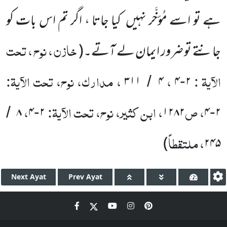
ہے تو اسے مُؤخَّر نہیں
کیا جاتا ، اگر تم اس بات کو
خازن ، نوح ، تحت
جانتے
تو ضرور ایمان
لے آتے۔
(
الآیۃ :
،
، مدارک، نوح، تحت الآیۃ:
۳۱۱
۴
۴
۲
/
-
، ص
، ابن کثیر، نوح، تحت الآیۃ:
،
۸
۴
۲
۱۲۸۲
۴
۲
/
-
-
، ملتقطاً
)
۲۴۵
Next
Ayat
Prev
Ayat