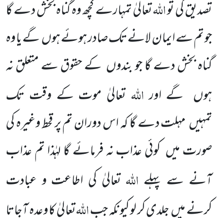
اللّٰہ
تصدیق کی تو
تعالیٰ تمہارے کچھ وہ گناہ بخش دے گا
جو تم سے ایمان لانے تک صادر ہوئے ہوں
گے یا وہ
گناہ بخش
دے گا جو بندوں
کے حقوق سے متعلق نہ
اللّٰہ
ہوں
گے اور
تعالیٰ موت
کے وقت تک
تمہیں
مہلت دے گا کہ اس دوران تم پر قحط وغیرہ کی
صورت میں
کوئی عذاب نہ فرمائے گا لہٰذا تم عذاب
اللّٰہ
آنے سے پہلے
تعالیٰ کی اطاعت و عبادت
اللّٰہ
کرنے
میں
جلدی کر لو کیونکہ جب
تعالیٰ کا وعدہ آجاتا