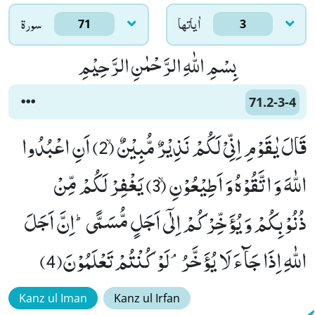
اٰياتها
سورۃ
71
3
بِسْمِ اللّٰهِ الرَّحْمٰنِ الرَّحِیْمِ
71.2-3-4
قَالَ یٰقَوْمِ اِنِّیْ لَكُمْ نَذِیْرٌ مُّبِیْنٌۙ (2) اَنِ اعْبُدُوا
اللّٰهَ وَ اتَّقُوْهُ وَ اَطِیْعُوْنِۙ (3) یَغْفِرْ لَكُمْ مِّنْ
ذُنُوْبِكُمْ وَ یُؤَخِّرْكُمْ اِلٰۤى اَجَلٍ مُّسَمًّىؕ-اِنَّ اَجَلَ
اللّٰهِ اِذَا جَآءَ لَا یُؤَخَّرُۘ-لَوْ كُنْتُمْ تَعْلَمُوْنَ(4)
Kanz ul Iman
Kanz ul Irfan