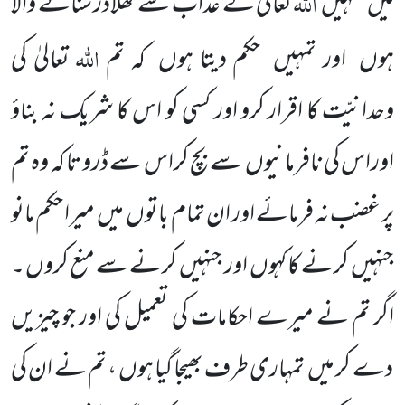
اللّٰہ
میں
تمہیں
تعالیٰ کے عذاب سے کھلاڈر سنانے والا
اللّٰہ
ہوں
اور تمہیں
حکم دیتا ہوں
کہ تم
تعالیٰ کی
وحدانیّت کا اقرار کرو اور کسی کو اس کا شریک نہ بناؤ
اوراس کی نافرمانیوں
سے بچ کراس سے ڈرو تا کہ وہ تم
پر غضب نہ فرمائے اور ان تمام باتوں
میں
میرا حکم مانو
جنہیں
کرنے کا کہوں
اور جنہیں
کرنے سے منع کروں ۔
اگر تم نے میرے احکامات کی تعمیل کی اور جو چیزیں
دے کر میں
تمہاری طرف بھیجا گیا ہوں ، تم نے ان کی