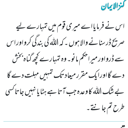
کنزالایمان
اس نے فرمایا اے میری قوم میں تمہارے لیے
صریح ڈر سنانے والا ہوں ۔ کہ اللہ کی بندگی کرو اور اس
سے ڈرو اور میرا حکم مانو۔ وہ تمہارے کچھ گناہ بخش
دے گا اور ایک مقرر میعاد تک تمہیں مہلت دے گا
بے شک اللہ کا وعدہ جب آتا ہے ہٹایا نہیں جاتا کسی
طرح تم جانتے۔