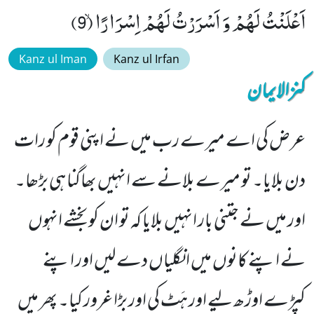
اَعْلَنْتُ لَهُمْ وَ اَسْرَرْتُ لَهُمْ اِسْرَارًاۙ (9)
Kanz ul Iman
Kanz ul Irfan
کنزالایمان
عرض کی اے میرے رب میں نے اپنی قوم کو رات
دن بلایا۔ تو میرے بلانے سے انہیں بھاگنا ہی بڑھا۔
اور میں نے جتنی بار انہیں بلایا کہ تو ان کو بخشے انہوں
نے اپنے کانوں میں انگلیاں دے لیں اور اپنے
کپڑے اوڑھ لیے اور ہَٹ کی اور بڑا غرور کیا۔ پھر میں