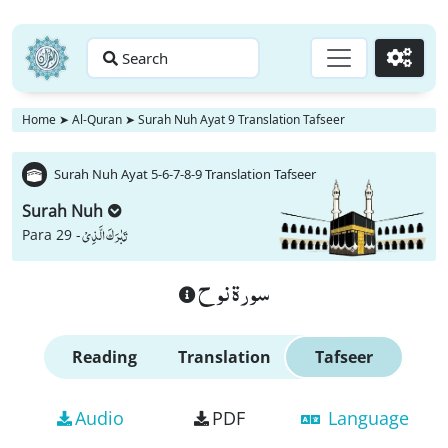
Search
Go
Home
➤
Al-Quran
➤
Surah Nuh Ayat 9 Translation Tafseer
Surah Nuh Ayat 5-6-7-8-9 Translation Tafseer
Surah Nuh
تَبٰرَكَ الَّذِیْ
Para 29 -
سورة نوح
Reading
Translation
Tafseer
Audio
PDF
Language