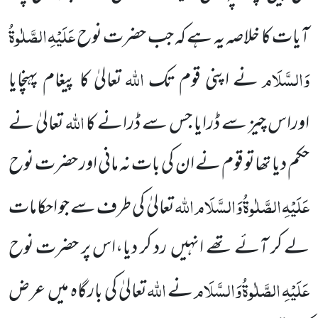
عَلَیْہِ
الصَّلٰوۃُ
آیات کا خلاصہ یہ ہے کہ جب
حضرت نوح
وَالسَّلَام
اللّٰہ
نے اپنی قوم تک
تعالیٰ کا پیغام پہنچایا
اللّٰہ
اوراس چیز سے ڈرایا جس سے ڈرانے کا
تعالیٰ نے
حکم دیا تھاتو قوم نے ان کی بات نہ مانی اور حضرت نوح
عَلَیْہِ
الصَّلٰوۃُ
وَالسَّلَام
اللّٰہ
تعالیٰ کی طرف سے جو احکامات
لے کر آئے تھے انہیں
رد کر دیا،اس پر حضرت نوح
عَلَیْہِ
الصَّلٰوۃُ
وَالسَّلَام
اللّٰہ
نے
تعالیٰ کی بارگاہ میں
عرض