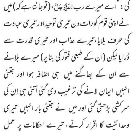
عَزَّوَجَلَّ
کی: ’’اے میرے رب!
،
(تو جانتا ہے کہ)
میں
نے اپنی قوم کو رات دن تیری توحید اور تیری عبادت
کی طرف بلایا،تیرے عذاب اور تیری قدرت سے
ڈرایا لیکن
(ان کے طبعی فتور کی بنا پر)
میرے بلانے
سے ان کے بھاگنے میں
ہی اضافہ ہوا اور جتنی
انہیں
ایمان لانے کی ترغیب دی گئی اُتنی ہی اِن کی
سرکشی بڑھتی گئی اور میں
نے جتنی بار انہیں
تیری
وحدانیَّت کا اقرار کرنے، تیرے احکامات پر عمل