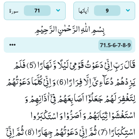
اٰياتها
سورۃ
71
9
بِسْمِ اللّٰهِ الرَّحْمٰنِ الرَّحِیْمِ
71.5-6-7-8-9
قَالَ رَبِّ اِنِّیْ دَعَوْتُ قَوْمِیْ لَیْلًا وَّ نَهَارًاۙ (5) فَلَمْ
یَزِدْهُمْ دُعَآءِیْۤ اِلَّا فِرَارًا(6) وَ اِنِّیْ كُلَّمَا دَعَوْتُهُمْ
لِتَغْفِرَ لَهُمْ جَعَلُوْۤا اَصَابِعَهُمْ فِیْۤ اٰذَانِهِمْ وَ
اسْتَغْشَوْا ثِیَابَهُمْ وَ اَصَرُّوْا وَ اسْتَكْبَرُوا
اسْتِكْبَارًاۚ (7) ثُمَّ اِنِّیْ دَعَوْتُهُمْ جِهَارًاۙ (8) ثُمَّ اِنِّیْۤ