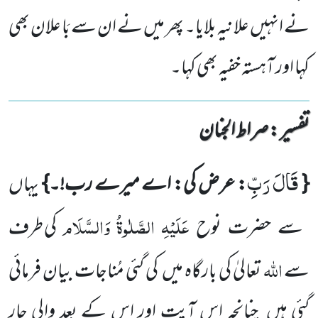
نے انہیں علانیہ بلایا۔ پھر میں نے ان سے بَا علان بھی
کہا اور آہستہ خفیہ بھی کہا۔
تفسیر : ‎صراط الجنان
قَالَ رَبِّ
{
: عرض کی: اے میرے رب!۔}
یہاں
عَلَیْہِ
الصَّلٰوۃُ
وَالسَّلَام
سے حضرت نوح
کی طرف
اللّٰہ
سے
تعالیٰ کی
بارگاہ میں
کی گئی مُناجات بیان فرمائی
گئی ہیں
چنانچہ اس آیت اور اس کے بعد والی چار