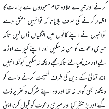
کرنے اور تیرے علاوہ تمام معبودوں
سے براء ت کا
اظہار کرنے کی طرف بلایاتا کہ توانہیں
بخش دے
توانہوں
نے اپنے کانوں
میں
انگلیاں
ڈال لیں
تاکہ
میری دعوت کو سن نہ سکیں
اور اپنے کپڑے اوڑھ
لیے اور منہ
چُھپالئے تاکہ مجھے دیکھ نہ سکیں
کیونکہ انہیں
اللّٰہ
تعالیٰ کے دین کی طرف نصیحت کرنے والے
کو
دیکھنا بھی گوارا نہ تھا اور وہ اپنے شرک و کفر پر ڈٹ
گئے اور بڑا تکبُّر کیا اور میری دعوت کو قبول کرنا اپنی