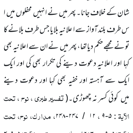
شان کے خلاف جانا۔ پھر میں
نے انہیں
محفلوں
میں
ا
س طرف بلند آواز سے ا علانیہ بلایا جس طرف بلانے کا
تو نے مجھے حکم دیاتھا، پھر میں
نے ان سے اعلانیہ بھی
کہا اور اعلانیہ دعوت دینے کی تکرار بھی کی اور ایک
ایک سے آہستہ اور خفیہ بھی کہا اور دعوت دینے
تفسیر طبری ، نوح ، تحت
میں
کوئی کسر نہ چھوڑی۔
(
الآیۃ :
،
، مدارک، نوح، تحت
۲۴۸
۲۴۷
۱۲
۹
۵
-
/
-