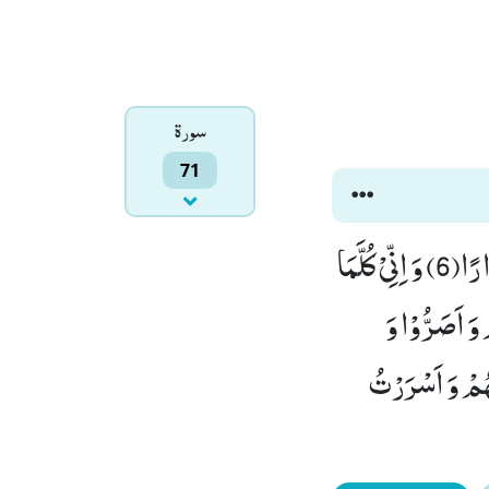
سورۃ
71
قَالَ رَبِّ اِنِّیْ دَعَوْتُ قَوْمِیْ لَیْلًا وَّ نَهَارًاۙ (5) فَلَمْ یَزِدْهُمْ دُعَآءِیْۤ اِلَّا فِرَارًا(6) وَ اِنِّیْ كُلَّمَا
وَ اَصَرُّوْا وَ
(8) ثُمَّ اِنِّیْۤ اَعْلَنْتُ لَهُمْ وَ اَسْرَرْتُ