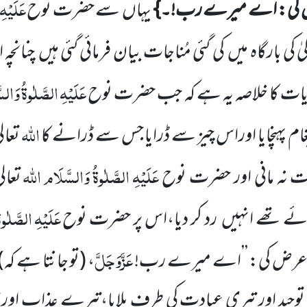
عَلَیْہِ
 کی: اے میرے رب!۔}
یہاں
سے حضرت نوح
یٰ کی
بارگاہ میں
کی گئی مُناجات بیان فرمائی گئی ہیں
چنانچہ
عَلَیْہِ
الصَّلٰوۃُ
وَالس
ٓیات کا خلاصہ یہ ہے کہ جب
حضرت نوح
اللّٰہ
پیغام پہنچایا اوراس چیز سے ڈرایا جس سے ڈرانے کا
تعال
عَلَیْہِ
الصَّلٰوۃُ
وَالسَّلَام
اللّٰہ
ت نہ مانی اور حضرت نوح
تعال
عَلَیْہِ
الصَّلٰوۃ
ٓئے تھے انہیں
رد کر دیا،اس پر حضرت نوح
عَزَّوَجَلَّ
رض کی: ’’اے میرے رب!
،
(تو جانتا ہے کہ)
توحید اور تیری عبادت کی طرف بلایا،تیرے عذاب او