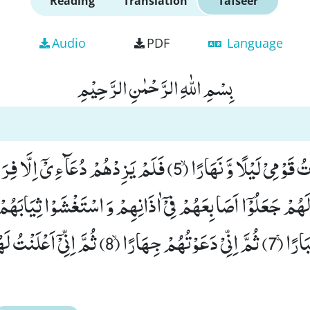
Reading
Translation
Tafseer
Audio
PDF
Language
بِسْمِ اللّٰهِ الرَّحْمٰنِ الرَّحِیْمِ
َهُمْ جَعَلُوْۤا اَصَابِعَهُمْ فِیْۤ اٰذَانِهِمْ وَ اسْتَغْشَوْا ثِیَابَهُمْ 
اسْتَكْبَرُوا اسْتِكْبَارًاۚ (7) ثُمَّ اِنِّیْ دَعَوْتُهُمْ جِهَارًاۙ 