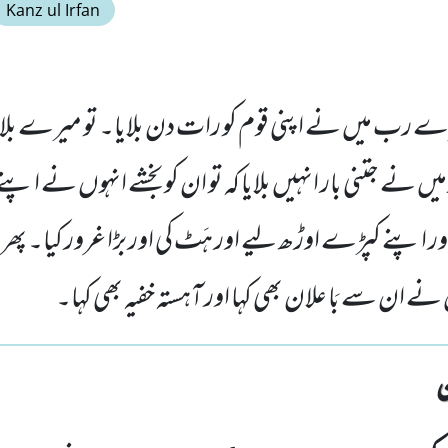
Kanz ul Irfan
رب میں نے اپنی قوم کو رات دن بلایا۔ تو میرے بل
 میں نے جتنی بار انہیں بلایا کہ تو ان کو بخشے انہوں نے اپن
ر اپنے کپڑے اوڑھ لیے اور ہَٹ کی اور بڑا غرور کیا۔ پھر
ں نے ان سے بَا علان بھی کہا اور آہستہ خفیہ بھی کہا۔