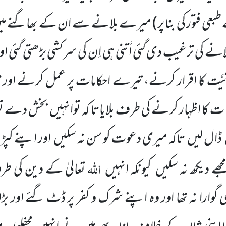
عی فتور کی بنا پر)
میرے بلانے سے ان کے بھاگنے می
انے کی ترغیب دی گئی اُتنی ہی اِن کی سرکشی بڑھتی گئی او
یَّت کا اقرار کرنے، تیرے احکامات پر عمل کرنے اور 
ت کا اظہار کرنے کی طرف بلایاتا کہ توانہیں
بخش دے تو
ڈال لیں
تاکہ میری دعوت کو سن نہ سکیں
اور اپنے کپ
اللّٰہ
مجھے دیکھ نہ سکیں
کیونکہ انہیں
تعالیٰ کے دین کی 
ی گوارا نہ تھا اور وہ اپنے شرک و کفر پر ڈٹ گئے اور بڑا ت