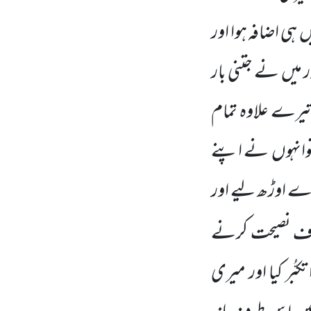
ں
ہی اضافہ ہوا اور
ر میں
نے جتنی بار
تیرے علاوہ تمام
انہوں
نے اپنے
ڑے اوڑھ لیے اور
طرف نصیحت کرنے
کبُّر کیا اور میری