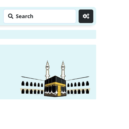
Search
Go