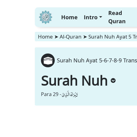
Read
Home
Intro
Quran
Home
➤
Al-Quran
➤
Surah Nuh Ayat 5 Tr
Surah Nuh Ayat 5-6-7-8-9 Trans
Surah Nuh
تَبٰرَكَ الَّذِیْ
Para 29 -