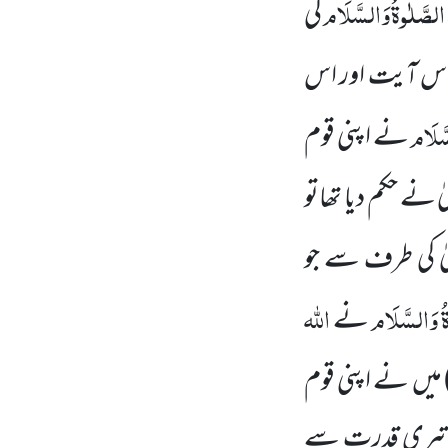
الصَّلٰوۃُ
وَالسَّلَام
کی
 اس آیت اور اس
َّلَام
نے اپنی قوم
یٰ نے حکم دیا تھاتو
یٰ کی طرف سے جو
ُ
وَالسَّلَام
اللّٰہ
نے
میں
نے اپنی قوم
ر تیری قدرت سے