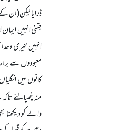
ڈرایا لیکن
(ان کے طب
جتنی انہیں
ایمان ل
انہیں
تیری وحدان
معبودوں
سے براء 
کانوں
میں
انگلیاں
منہ
چُھپالئے تاکہ 
والے
کو دیکھنا بھ