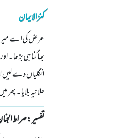
کنزالایمان
عرض کی اے میرے 
بھاگنا ہی بڑھا۔ اور
انگلیاں دے لیں او
علانیہ بلایا۔ پھر می
تفسیر : ‎صراط الجنان