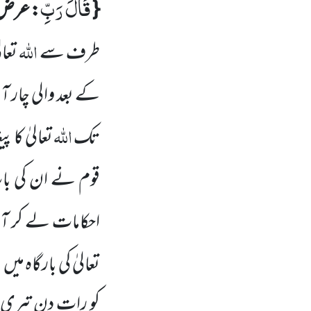
قَالَ رَبِّ
{
: عرض
اللّٰہ
طرف سے
تعال
کے بعد والی چار ا
اللّٰہ
تک
تعالیٰ کا 
قوم نے ان کی با
احکامات لے کر ا
تعالیٰ کی بارگاہ میں
ع
کو رات دن تیری 