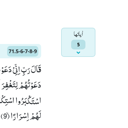
اٰياتها
5
71.5-6-7-8-9
دَعَوْتُهُمْ لِتَغْفِرَ ل
لَهُمْ اِسْرَارًاۙ (9)