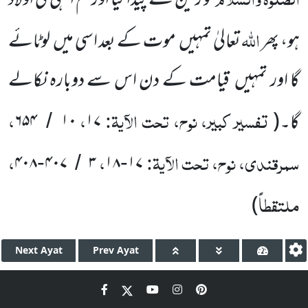
کو زمین سے پیدا
کیا اور تم انہی کی اولاد
اللّٰہ
ہو، پھر
تعالیٰ تمہیں
موت کے بعد اسی میں
لوٹائے
گا اور تمہیں
قیامت کے دن اس سے دوبارہ نکالے
تفسیر کبیر، نوح، تحت الآیۃ:
،
،
گا۔
(
۱۷
۱۰
۶۵۴
/
سمرقندی، نوح، تحت الآیۃ:
،
،
۴۰۸
۴۰۷
۳
۱۸
۱۷
-
/
-
ملتقطاً
)
Next
Ayat
Prev
Ayat