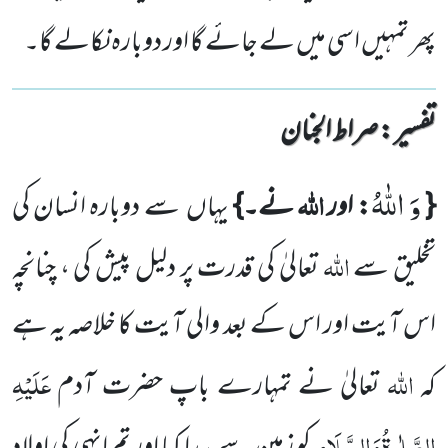
پھر تمہیں اسی میں لے جائے گا اور دوبارہ نکالے گا۔
تفسیر : ‎صراط الجنان
وَ اللّٰهُ
اللّٰہ
{
: اور
نے۔}
یہاں
سے دوبارہ انسان کی
اللّٰہ
تخلیق سے
تعالیٰ کی قدرت پر دلیل پیش کی ، چنانچہ
اس آیت اور اس کے بعد والی آیت کا خلاصہ یہ ہے
اللّٰہ
عَلَیْہِ
کہ
تعالیٰ نے تمہارے باپ حضرت آدم
الصَّلٰوۃُ
وَالسَّلَام