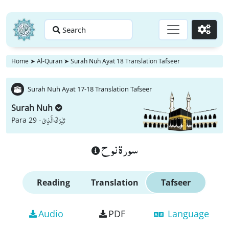
Search
Go
Home
➤
Al-Quran
➤
Surah Nuh Ayat 18 Translation Tafseer
Surah Nuh Ayat 17-18 Translation Tafseer
Surah Nuh
تَبٰرَكَ الَّذِیْ
Para 29 -
سورة نوح
Reading
Translation
Tafseer
Audio
PDF
Language