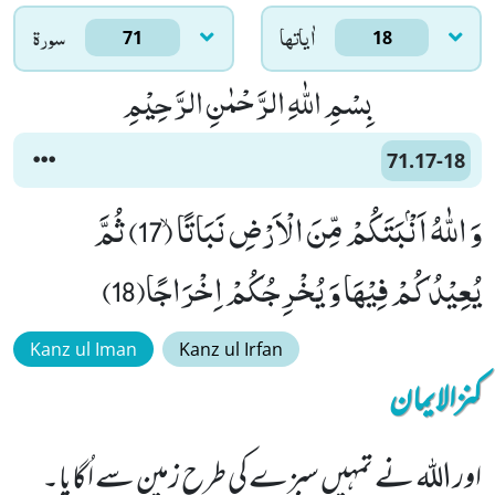
اٰياتها
سورۃ
71
18
بِسْمِ اللّٰهِ الرَّحْمٰنِ الرَّحِیْمِ
71.17-18
وَ اللّٰهُ اَنْۢبَتَكُمْ مِّنَ الْاَرْضِ نَبَاتًاۙ (17) ثُمَّ
یُعِیْدُكُمْ فِیْهَا وَ یُخْرِجُكُمْ اِخْرَاجًا(18)
Kanz ul Iman
Kanz ul Irfan
کنزالایمان
اور اللہ نے تمہیں سبزے کی طرح زمین سے اُگایا۔