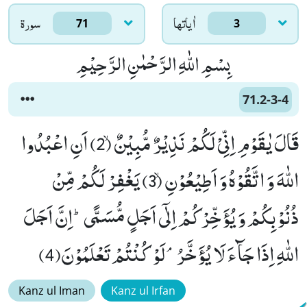
اٰياتها
سورۃ
71
3
بِسْمِ اللّٰهِ الرَّحْمٰنِ الرَّحِیْمِ
71.2-3-4
قَالَ یٰقَوْمِ اِنِّیْ لَكُمْ نَذِیْرٌ مُّبِیْنٌۙ (2) اَنِ اعْبُدُوا
اللّٰهَ وَ اتَّقُوْهُ وَ اَطِیْعُوْنِۙ (3) یَغْفِرْ لَكُمْ مِّنْ
ذُنُوْبِكُمْ وَ یُؤَخِّرْكُمْ اِلٰۤى اَجَلٍ مُّسَمًّىؕ-اِنَّ اَجَلَ
اللّٰهِ اِذَا جَآءَ لَا یُؤَخَّرُۘ-لَوْ كُنْتُمْ تَعْلَمُوْنَ(4)
Kanz ul Iman
Kanz ul Irfan