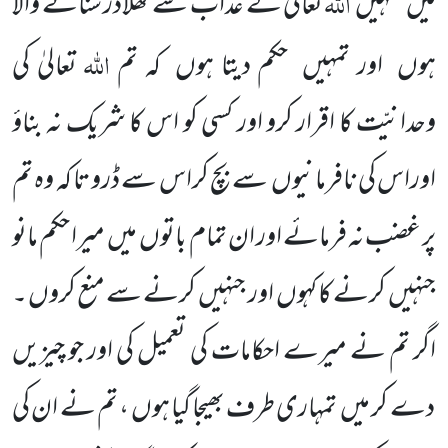
اللّٰہ
میں
تمہیں
تعالیٰ کے عذاب سے کھلاڈر سنانے والا
اللّٰہ
ہوں
اور تمہیں
حکم دیتا ہوں
کہ تم
تعالیٰ کی
وحدانیّت کا اقرار کرو اور کسی کو اس کا شریک نہ بناؤ
اوراس کی نافرمانیوں
سے بچ کراس سے ڈرو تا کہ وہ تم
پر غضب نہ فرمائے اور ان تمام باتوں
میں
میرا حکم مانو
جنہیں
کرنے کا کہوں
اور جنہیں
کرنے سے منع کروں ۔
اگر تم نے میرے احکامات کی تعمیل کی اور جو چیزیں
دے کر میں
تمہاری طرف بھیجا گیا ہوں ، تم نے ان کی