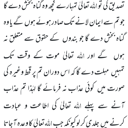
اللّٰہ
تصدیق کی تو
تعالیٰ تمہارے کچھ وہ گناہ بخش دے گا
جو تم سے ایمان لانے تک صادر ہوئے ہوں
گے یا وہ
گناہ بخش
دے گا جو بندوں
کے حقوق سے متعلق نہ
اللّٰہ
ہوں
گے اور
تعالیٰ موت
کے وقت تک
تمہیں
مہلت دے گا کہ اس دوران تم پر قحط وغیرہ کی
صورت میں
کوئی عذاب نہ فرمائے گا لہٰذا تم عذاب
اللّٰہ
آنے سے پہلے
تعالیٰ کی اطاعت و عبادت
اللّٰہ
کرنے
میں
جلدی کر لو کیونکہ جب
تعالیٰ کا وعدہ آجاتا