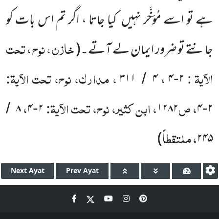
ہے تو اسے مُؤخَّر نہیں
کیا جاتا ، اگر تم اس بات کو
خازن ، نوح ، تحت
جانتے
تو ضرور ایمان
لے آتے۔
(
الآیۃ :
،
، مدارک، نوح، تحت الآیۃ:
۳۱۱
۴
۴
۲
/
-
، ص
، ابن کثیر، نوح، تحت الآیۃ:
،
۸
۴
۲
۱۲۸۲
۴
۲
/
-
-
، ملتقطاً
)
۲۴۵
Next
Ayat
Prev
Ayat