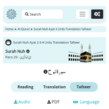
Search
Go
Home
➤
Al-Quran
➤
Surah Nuh Ayat 3 Urdu Translation Tafseer
Surah Nuh Ayat 2-3-4 Urdu Translation Tafseer
Surah Nuh
تَبٰرَكَ الَّذِیْ
Para 29 -
سورة نوح
Reading
Translation
Tafseer
Audio
PDF
Language