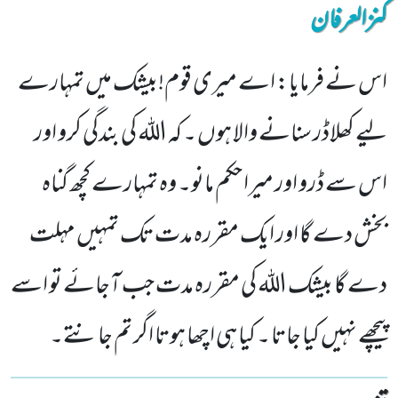
کنزالعرفان
اس نے فرمایا: اے میری قوم!بیشک میں تمہارے
لیے کھلاڈر سنانے والا ہوں ۔ کہ اللہ کی بندگی کرو اور
اس سے ڈرو اور میرا حکم مانو۔ وہ تمہارے کچھ گناہ
بخش دے گا اور ایک مقررہ مدت تک تمہیں مہلت
دے گا بیشک اللہ کی مقررہ مدت جب آجائے تو اسے
پیچھے نہیں کیا جاتا ۔ کیا ہی اچھا ہوتا اگر تم جانتے۔