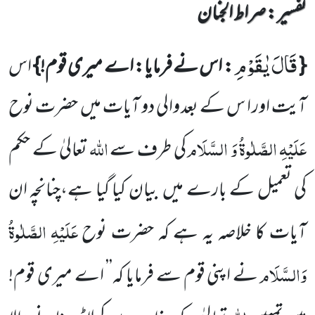
تفسیر : ‎صراط الجنان
قَالَ یٰقَوْمِ
{
: اس نے فرمایا:
اے میری قوم!}
اس
آیت اور ا س کے بعد والی دو آیات میں
حضرت نوح
عَلَیْہِ
الصَّلٰوۃُ وَ
السَّلَام
اللّٰہ
کی طرف سے
تعالیٰ کے حکم
کی تعمیل کے بارے میں
بیان کیا گیا ہے،چنانچہ ان
عَلَیْہِ
الصَّلٰوۃُ
آیات کا خلاصہ یہ ہے کہ حضرت نوح
وَالسَّلَام
نے اپنی قوم سے فرمایا کہ’’ اے میری قوم!