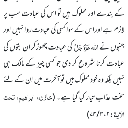
کے بندے اور مملوک
ہیں تو اس کی عبادت سب پر
لازم ہے
اور اس کے سوا کسی کی عبادت روا نہیں
اور
اللّٰہ
عَزَّوَجَلَّ
جنہوں
نے
کی عبادت چھوڑ کر ان بتوں
کی
عبادت کرنا شروع کر دی جو کسی چیز کے مالک ہی
نہیں
بلکہ وہ خود مملوک ہیں
تو آخرت میں
ان کے لئے
خازن، ابراہیم، تحت
سخت عذاب تیار کیا گیا ہے۔
(
الآیۃ
)
۳ / ۷۴
،
۲
: