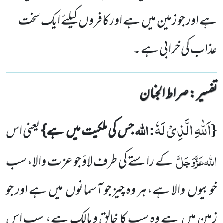
ہے اور جو زمین میں ہے اور کافروں کیلئے ایک سخت
عذاب کی خرابی ہے ۔
تفسیر : ‎صراط الجنان
اَللّٰهِ الَّذِیْ لَهٗ
{
: اللّٰہ
جس کی ملکیت میں
ہے}
یعنی اس
اللّٰہ
عَزَّوَجَلَّ
کے راستے کی طرف لاؤ جو عزت والا، سب
خوبیوں
والا ہے، ہر وہ چیز جو آسمانوں
میں
ہے اور جو
زمین میں
ہے وہ سب کا خالق و مالک ہے، سب اس