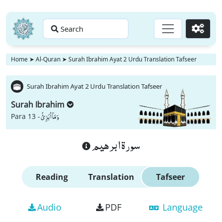
Search
Go
Home
➤
Al-Quran
➤
Surah Ibrahim Ayat 2 Urdu Translation Tafseer
Surah Ibrahim Ayat 2 Urdu Translation Tafseer
Surah Ibrahim
وَ مَاۤ اُبَرِّئُ
Para 13 -
سورة ابرهيم
Reading
Translation
Tafseer
Audio
PDF
Language