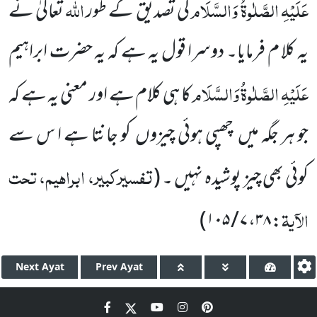
عَلَیْہِ الصَّلٰوۃُ وَالسَّلَام
اللّٰہ
کی تصدیق کے طور
تعالیٰ نے
یہ کلا م فرمایا۔ دوسرا قول یہ ہے کہ یہ حضرت ابراہیم
عَلَیْہِ الصَّلٰوۃُ وَالسَّلَام
کا ہی کلام ہے اور معنی یہ ہے کہ
جو ہر جگہ میں چھپی ہوئی چیزوں کو جانتا ہے ا س سے
تفسیرکبیر، ابراہیم، تحت
کوئی بھی چیز پوشیدہ نہیں ۔ (
الآیۃ
)
۷ / ۱۰۵
،
۳۸
:
Next
Ayat
Prev
Ayat