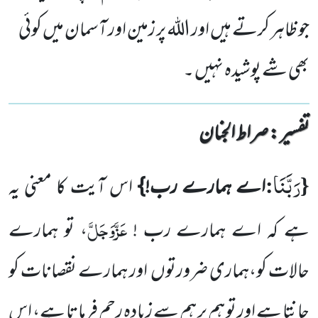
جو ظاہر کرتے ہیں اور اللہ پر زمین اور آسمان میں کوئی
بھی شے پوشیدہ نہیں ۔
تفسیر : ‎صراط الجنان
رَبَّنَا
:
{
اے ہمارے رب!}
اس آیت کا معنی یہ
عَزَّوَجَلَّ
ہے کہ اے ہمارے رب !
، تو ہمارے
حالات کو،ہماری ضرورتوں اور ہمارے نقصانات کو
جانتا ہے اور تو ہم پر ہم سے زیادہ رحم فرماتا ہے، اس