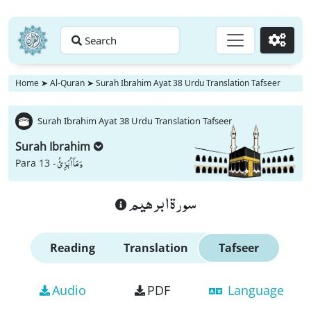
Search
Go
Home
➤
Al-Quran
➤
Surah Ibrahim Ayat 38 Urdu Translation Tafseer
Surah Ibrahim Ayat 38 Urdu Translation Tafseer
Surah Ibrahim
وَ مَاۤ اُبَرِّئُ
Para 13 -
سورة ابرهيم
Reading
Translation
Tafseer
Audio
PDF
Language