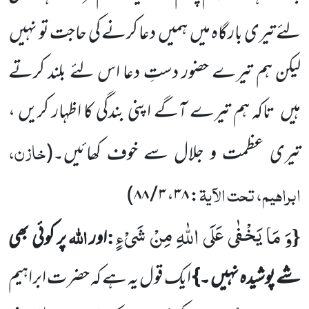
لئے تیری بارگاہ میں ہمیں دعا کرنے کی حاجت تو نہیں
لیکن ہم تیرے حضور دستِ دعا اس لئے بلند کرتے
ہیں تاکہ ہم تیرے آگے اپنی بندگی کا اظہار کریں ،
خازن،
تیری عظمت و جلال سے خوف کھائیں۔(
ابراہیم، تحت الآیۃ
)
۳ / ۸۸
،
۳۸
:
وَ مَا یَخْفٰى عَلَى اللّٰهِ مِنْ شَیْءٍ
{
:
اللّٰہ
اور
پر کوئی بھی
شے پوشیدہ نہیں ۔}
ایک قول یہ ہے کہ حضر ت ابراہیم