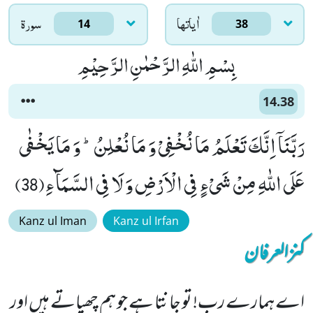
اٰياتها
سورۃ
14
38
بِسْمِ اللّٰهِ الرَّحْمٰنِ الرَّحِیْمِ
14.38
رَبَّنَاۤ اِنَّكَ تَعْلَمُ مَا نُخْفِیْ وَ مَا نُعْلِنُؕ- وَ مَا یَخْفٰى
عَلَى اللّٰهِ مِنْ شَیْءٍ فِی الْاَرْضِ وَ لَا فِی السَّمَآءِ(38)
Kanz ul Iman
Kanz ul Irfan
کنزالعرفان
اے ہمارے رب! تو جانتا ہے جو ہم چھپاتے ہیں اور