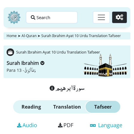
Search
Go
Home
➤
Al-Quran
➤
Surah Ibrahim Ayat 10 Urdu Translation Tafseer
Surah Ibrahim Ayat 10 Urdu Translation Tafseer
Surah Ibrahim
وَ مَاۤ اُبَرِّئُ
Para 13 -
سورة ابرهيم
Reading
Translation
Tafseer
Audio
PDF
Language