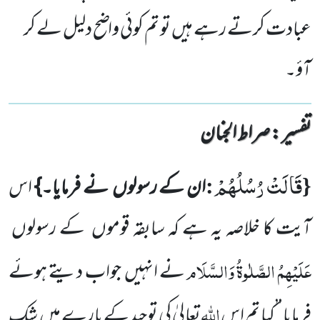
عبادت کرتے رہے ہیں تو تم کوئی واضح دلیل لے کر
آؤ۔
تفسیر : ‎صراط الجنان
قَالَتْ رُسُلُهُمْ
:
{
ان کے رسولوں نے فرمایا۔}
اس
آیت کا خلاصہ یہ ہے کہ سابقہ قوموں کے رسولوں
عَلَیْہِمُ الصَّلٰوۃُ وَالسَّلَام
نے انہیں جواب دیتے ہوئے
اللّٰہ
فرمایا ’’کیا تم اس
تعالیٰ کی توحید کے بارے میں شک