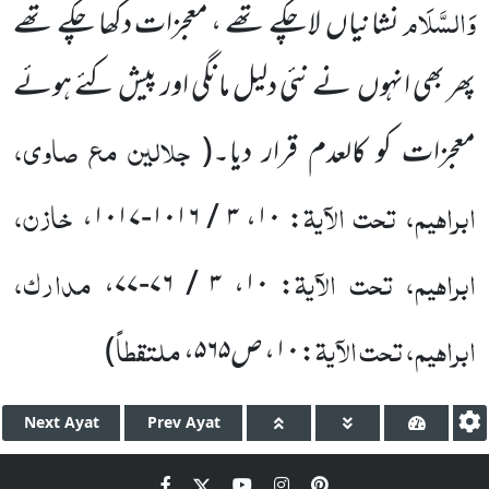
وَالسَّلَام
نشانیاں لاچکے تھے ، معجزات دکھا چکے تھے
پھر بھی انہوں نے نئی دلیل مانگی اور پیش کئے ہوئے
جلالین مع صاوی،
معجزات کو کالعدم قرار دیا۔
(
ابراہیم، تحت الآیۃ
خازن،
،
۳ / ۱۰۱۶-۱۰۱۷
،
۱۰
:
ابراہیم، تحت الآیۃ
مدارک،
،
۳ / ۷۶-۷۷
،
۱۰
:
ابراہیم، تحت الآیۃ
ملتقطاً
:
۱۰
، ص
۵۶۵
،
)
Next
Ayat
Prev
Ayat