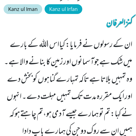
Kanz ul Iman
Kanz ul Irfan
کنزالعرفان
ان کے رسولوں نے فرمایا: کیااس اللہ کے بارے
میں شک ہے جوآسمانوں اور زمین کا بنانے والا ہے۔
وہ تمہیں بلاتا ہے تاکہ تمہارے گناہوں کو بخش دے
اور ایک مقررہ مدت تک تمہیں مہلت دے۔ انہوں
نے کہا: تم تو ہمارے جیسے آدمی ہو،تم چاہتے ہو کہ
ہمیں ان سے روک دو جن کی ہمارے باپ دادا