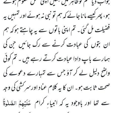
جواب دیا ’’تم تو ظاہر میں ہمیں اپنی مثل معلوم ہوتے
ہو، پھر کیسے مانا جائے کہ ہم تو نبی نہ ہوئے اور تمہیں یہ
فضیلت مل گئی۔ تم اپنی باتوں سے یہ چاہتے ہو کہ ہم
ان بتوں کی عبادت کرنے سے رک جائیں جن کی
ہمارے باپ دادا عبادت کرتے رہے ہیں ۔ تم کوئی
واضح دلیل لے کر آؤ جس سے تمہارے دعوے کی
صحت ثابت ہو۔ ان کا یہ کلام عناد اورسرکشی کی وجہ
عَلَیْہِمُ الصَّلٰوۃُ
سے تھا اور باوجود یہ کہ انبیاءِ کرام