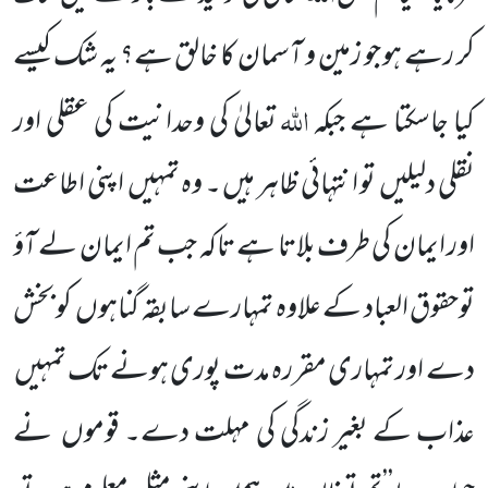
کر رہے ہو جو زمین و آسمان کا خالق ہے؟ یہ شک کیسے
اللّٰہ
کیا جاسکتا ہے جبکہ
تعالیٰ کی وحدانیت کی عقلی اور
نقلی دلیلیں تو انتہائی ظاہر ہیں ۔ وہ تمہیں اپنی اطاعت
اور ایمان کی طرف بلاتا ہے تاکہ جب تم ایمان لے آؤ
توحقوق العباد کے علاوہ تمہارے سابقہ گناہوں کو بخش
دے اور تمہاری مقررہ مدت پوری ہونے تک تمہیں
عذاب کے بغیر زندگی کی مہلت دے۔ قوموں نے