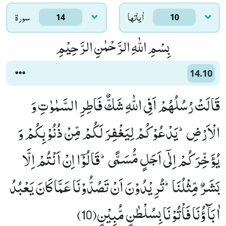
اٰياتها
سورۃ
14
10
بِسْمِ اللّٰهِ الرَّحْمٰنِ الرَّحِیْمِ
14.10
قَالَتْ رُسُلُهُمْ اَفِی اللّٰهِ شَكٌّ فَاطِرِ السَّمٰوٰتِ وَ
الْاَرْضِؕ-یَدْعُوْكُمْ لِیَغْفِرَ لَكُمْ مِّنْ ذُنُوْبِكُمْ وَ
یُؤَخِّرَكُمْ اِلٰۤى اَجَلٍ مُّسَمًّىؕ-قَالُوْۤا اِنْ اَنْتُمْ اِلَّا
بَشَرٌ مِّثْلُنَاؕ-تُرِیْدُوْنَ اَنْ تَصُدُّوْنَا عَمَّا كَانَ یَعْبُدُ
اٰبَآؤُنَا فَاْتُوْنَا بِسُلْطٰنٍ مُّبِیْنٍ(10)