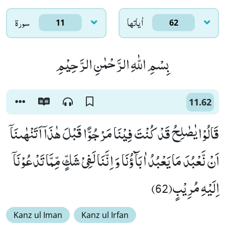
اٰياتها
سورۃ
11
62
بِسْمِ اللّٰهِ الرَّحْمٰنِ الرَّحِیْمِ
11.62
قَالُوْا یٰصٰلِحُ قَدْ كُنْتَ فِیْنَا مَرْجُوًّا قَبْلَ هٰذَاۤ اَتَنْهٰىنَاۤ
اَنْ نَّعْبُدَ مَا یَعْبُدُ اٰبَآؤُنَا وَ اِنَّنَا لَفِیْ شَكٍّ مِّمَّا تَدْعُوْنَاۤ
اِلَیْهِ مُرِیْبٍ(62)
Kanz ul Iman
Kanz ul Irfan