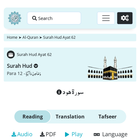
Search
Go
Home
➤
Al-Quran
➤
Surah Hud Ayat 62
Surah Hud Ayat 62
Surah Hud
وَ مَا مِنْ دَآبَّةٍ
Para 12 -
سورة هود
Reading
Translation
Tafseer
Audio
PDF
Play
Language