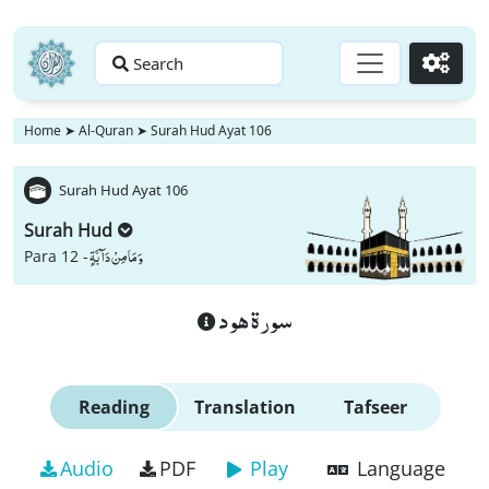
Search
Go
Home
➤
Al-Quran
➤
Surah Hud Ayat 106
Surah Hud Ayat 106
Surah Hud
وَ مَا مِنْ دَآبَّةٍ
Para 12 -
سورة هود
Reading
Translation
Tafseer
Audio
PDF
Play
Language