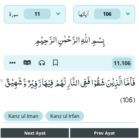
اٰياتها
سورۃ
11
106
بِسْمِ اللّٰهِ الرَّحْمٰنِ الرَّحِیْمِ
11.106
فَاَمَّا الَّذِیْنَ شَقُوْا فَفِی النَّارِ لَهُمْ فِیْهَا زَفِیْرٌ وَّ شَهِیْقٌۙ
(106)
Kanz ul Iman
Kanz ul Irfan
Next
Ayat
Prev
Ayat