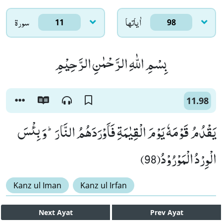
اٰياتها
سورۃ
11
98
بِسْمِ اللّٰهِ الرَّحْمٰنِ الرَّحِیْمِ
11.98
یَقْدُمُ قَوْمَهٗ یَوْمَ الْقِیٰمَةِ فَاَوْرَدَهُمُ النَّارَؕ-وَ بِئْسَ
الْوِرْدُ الْمَوْرُوْدُ(98)
Kanz ul Iman
Kanz ul Irfan
Next
Ayat
Prev
Ayat