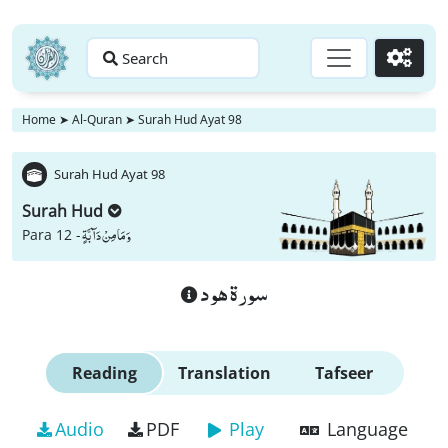
Search
Go
Home
➤
Al-Quran
➤
Surah Hud Ayat 98
Surah Hud Ayat 98
Surah Hud
وَ مَا مِنْ دَآبَّةٍ
Para 12 -
سورة هود
Reading
Translation
Tafseer
Audio
PDF
Play
Language