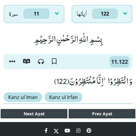
اٰياتها
سورۃ
11
122
بِسْمِ اللّٰهِ الرَّحْمٰنِ الرَّحِیْمِ
11.122
وَ انْتَظِرُوْاۚ-اِنَّا مُنْتَظِرُوْنَ(122)
Kanz ul Iman
Kanz ul Irfan
Next
Ayat
Prev
Ayat