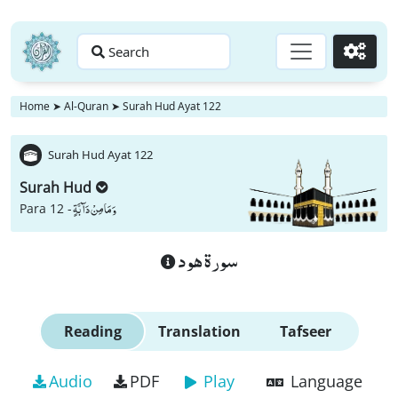
Search
Go
Home
➤
Al-Quran
➤
Surah Hud Ayat 122
Surah Hud Ayat 122
Surah Hud
وَ مَا مِنْ دَآبَّةٍ
Para 12 -
سورة هود
Reading
Translation
Tafseer
Audio
PDF
Play
Language