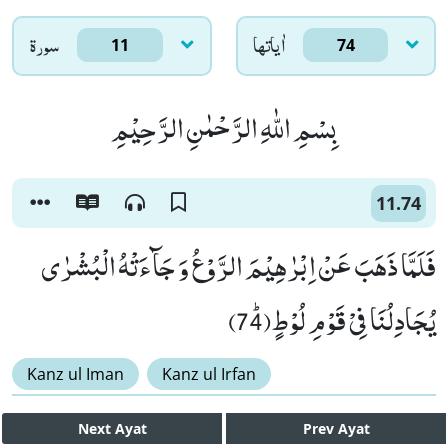
اٰياتها
سورۃ
11
74
بِسْمِ اللّٰهِ الرَّحْمٰنِ الرَّحِیْمِ
11.74
فَلَمَّا ذَهَبَ عَنْ اِبْرٰهِیْمَ الرَّوْعُ وَ جَآءَتْهُ الْبُشْرٰى
یُجَادِلُنَا فِیْ قَوْمِ لُوْطٍﭤ(74)
Kanz ul Iman
Kanz ul Irfan
Next
Ayat
Prev
Ayat