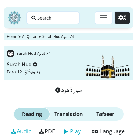
Search
Go
Home
➤
Al-Quran
➤
Surah Hud Ayat 74
Surah Hud Ayat 74
Surah Hud
وَ مَا مِنْ دَآبَّةٍ
Para 12 -
سورة هود
Reading
Translation
Tafseer
Audio
PDF
Play
Language